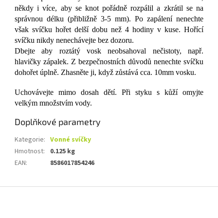
někdy i více, aby se knot pořádně rozpálil a zkrátil se na
správnou délku (přibližně 3-5 mm). Po zapálení nenechte
však svíčku hořet delší dobu než 4 hodiny v kuse. Hořící
svíčku nikdy nenechávejte bez dozoru.
Dbejte aby roztátý vosk neobsahoval nečistoty, např.
hlavičky zápalek. Z bezpečnostních důvodů nenechte svíčku
dohořet úplně. Zhasněte ji, když zůstává cca. 10mm vosku.
Uchovávejte mimo dosah dětí. Při styku s kůží omyjte
velkým množstvím vody.
Doplňkové parametry
Kategorie
:
Vonné svíčky
Hmotnost
:
0.125 kg
EAN
:
8586017854246
Z
á
p