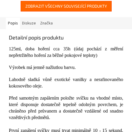
ZOBRAZIT VŠECHNY SOUVISEJÍCÍ PRODUKTY
Popis
Diskuze
Značka
Detailní popis produktu
125ml, doba hoření cca 35h (údaj pochází z měření
nepřetržitého hoření za běžné pokojové teploty)
Výrobek má jemně nažlutlou barvu.
Lahodně sladká vůně exotické vanilky a nerafinovaného
kokosového oleje.
Před samotným zapálením položte svíčku na vhodné místo,
které disponuje dostatečně tepelně odolným povrchem, je
chráněno před průvanem a dostatečně vzdálené od snadno
vznětlivých předmětů.
První zapálení svíčky musí trvat minimálně 10 - 15 sekund,