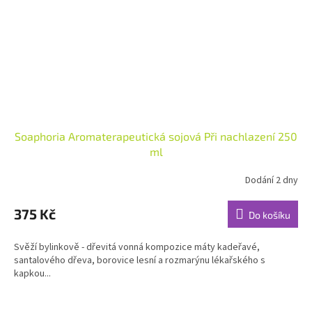
Soaphoria Aromaterapeutická sojová Při nachlazení 250
ml
Dodání 2 dny
Průměrné
hodnocení
produktu
375 Kč
Do košíku
je
5,0
Svěží bylinkově - dřevitá vonná kompozice máty kadeřavé,
z
santalového dřeva, borovice lesní a rozmarýnu lékařského s
5
kapkou...
hvězdiček.