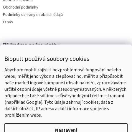
Doprava a platba
Obchodní podmínky
Podmínky ochrany osobních údajů
O nás
Přijímáme online platby
Biopult používá soubory cookies
Abychom mohli zajistit bezproblémové fungování našeho
webu, měřit jeho výkon a zlepšovat ho, měřit a přizpůsobit
naše marketingové kampaně i obsah na míru, zpracováváme
Výrobky označené BIO jsou certifikované kontrolní organizací CZ-
BIO-003
určité osobní údaje včetně pseudonymizovaných. V některých
případech je také sdílíme s důvěryhodnými třetími stranami
(například Google). Tyto údaje zahrnují cookies, data z
dalších úložišť, IP adresu a další informace spojené s
prohlížením webu.
Vytvořil Shoptet
Nastavení