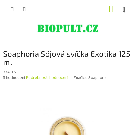
Přejít
NÁKUP
na
obsah
KOŠÍK
Soaphoria Sójová svíčka Exotika 125
ml
33481S
Průměrné
5 hodnocení
Podrobnosti hodnocení
Značka:
Soaphoria
hodnocení
produktu
je
4,6
z
5
hvězdiček.