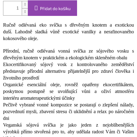
Přidat do košíku
Ručně odlévaná eko svíčka s dřevěným knotem a exotickou
duší. Lahodně sladká vůně exotické vanilky a nerafinovaného
kokosového oleje.
Přírodní, ručně odlévaná vonná svíčka ze sójového vosku s
dřevěným knotem v praktickém a ekologickém skleněném obalu
Ekocertifikovaný sójový vosk z kontrolovaného zemědělství
představuje přírodní alternativu přijatelnější pro zdraví člověka i
životního prostředí
Organické esenciální oleje, rovněž opatřeny ekocertifikátem,
poskytnou postupně se uvolňující vůni a oživí atmosféru
interiéru aromaterapeutickými účinky
Pečlivě vybrané vonné kompozice se postarají o zlepšení nálady,
pozvednutí mysli, zbavení stresu či uklidnění a relax po náročném
dni
Veganská sójová svíčka je jako jeden z nejoblíbenějších
výrobků přímo stvořená pro to, aby udělala radost Vám či Vašim