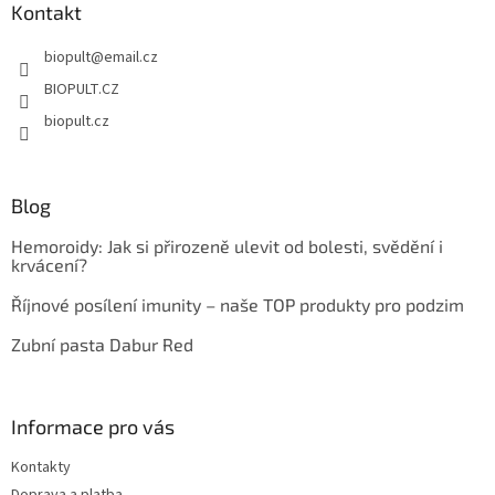
a
Kontakt
t
biopult
@
email.cz
í
BIOPULT.CZ
biopult.cz
Blog
Hemoroidy: Jak si přirozeně ulevit od bolesti, svědění i
krvácení?
Říjnové posílení imunity – naše TOP produkty pro podzim
Zubní pasta Dabur Red
Informace pro vás
Kontakty