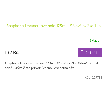
Soaphoria Levandulové pole 125ml - Sójová svíčka 1 ks
Skladem
Průměrné
hodnocení
produktu
177 Kč
Do košíku
je
5,0
Soaphoria Levandulové pole 125ml - Sójová svíčka. Skleněný obal v
z
sobě ukrývá čistě přírodní vonnou esenci na bázi...
5
hvězdiček.
Kód:
22571S