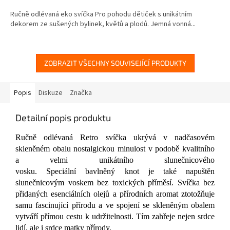
5,0
Ručně odlévaná eko svíčka Pro pohodu dětiček s unikátním
z
dekorem ze sušených bylinek, květů a plodů. Jemná vonná...
5
hvězdiček.
ZOBRAZIT VŠECHNY SOUVISEJÍCÍ PRODUKTY
Popis
Diskuze
Značka
Detailní popis produktu
Ručně odlévaná Retro svíčka ukrývá v nadčasovém
skleněném obalu nostalgickou minulost v podobě kvalitního
a velmi unikátního slunečnicového
vosku. Speciální bavlněný knot je také napuštěn
slunečnicovým voskem bez toxických příměsí. Svíčka bez
přidaných esenciálních olejů a přírodních aromat ztotožňuje
samu fascinující přírodu a ve spojení se skleněným obalem
vytváří přímou cestu k udržitelnosti. Tím zahřeje nejen srdce
lidí, ale i srdce matky přírody.