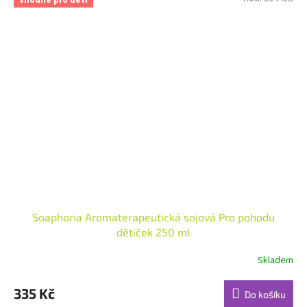
Vhodné pro děti
Soaphoria Aromaterapeutická sojová Pro pohodu
dětiček 250 ml
Skladem
Průměrné
hodnocení
produktu
335 Kč
Do košíku
je