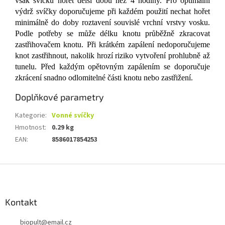
však svíčku hořet delší dobu než 4 hodiny. Pro optimální
výdrž svíčky doporučujeme při každém použití nechat hořet
minimálně do doby roztavení souvislé vrchní vrstvy vosku.
Podle potřeby se může délku knotu průběžně zkracovat
zastřihovačem knotu. Při krátkém zapálení nedoporučujeme
knot zastřihnout, nakolik hrozí riziko vytvoření prohlubně až
tunelu. Před každým opětovným zapálením se doporučuje
zkrácení snadno odlomitelné části knotu nebo zastřižení.
Doplňkové parametry
Kategorie
:
Vonné svíčky
Hmotnost
:
0.29 kg
EAN
:
8586017854253
Z
á
p
a
Kontakt
t
biopult
@
email.cz
í