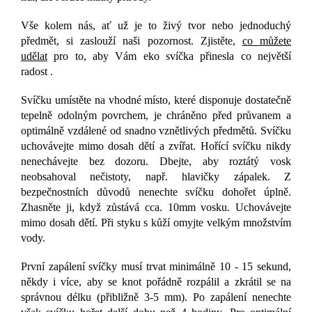
Vše kolem nás, ať už je
to živý tvor nebo jednoduchý
předmět, si zaslouží naši pozornost. Zjistěte,
co můžete
udělat
pro to, aby Vám eko ​​svíčka přinesla co největší
radost .
Svíčku umístěte na vhodné místo, které disponuje dostatečně
tepelně odolným povrchem, je chráněno před průvanem a
optimálně vzdálené od snadno vznětlivých předmětů. Svíčku
uchovávejte mimo dosah dětí a zvířat. Hořící svíčku nikdy
nenechávejte bez dozoru. Dbejte, aby roztátý vosk
neobsahoval nečistoty, např. hlavičky zápalek. Z
bezpečnostních důvodů nenechte svíčku dohořet úplně.
Zhasněte ji, když zůstává cca. 10mm vosku. Uchovávejte
mimo dosah dětí. Při styku s kůží omyjte velkým množstvím
vody.
První zapálení svíčky musí trvat minimálně 10 - 15 sekund,
někdy i více, aby se knot pořádně rozpálil a zkrátil se na
správnou délku (přibližně 3-5 mm). Po zapálení nenechte