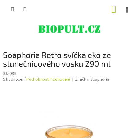
Přejít
NÁKUP
na
obsah
KOŠÍK
Soaphoria Retro svíčka eko ze
slunečnicového vosku 290 ml
33508S
Průměrné
5 hodnocení
Podrobnosti hodnocení
Značka:
Soaphoria
hodnocení
produktu
je
5,0
z
5
hvězdiček.