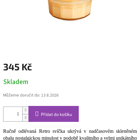
345 Kč
Měrná
Skladem
cena:
Můžeme doručit do:
13.8.2026
Přidat do košíku
Ručně odlévaná Retro svíčka ukrývá v nadčasovém skleněném
obalu nostalgickou minulost v podobě kvalitního a velmi unikátního