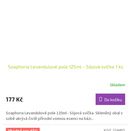
Soaphoria Levandulové pole 125ml - Sójová svíčka 1 ks
Skladem
Průměrné
hodnocení
produktu
177 Kč
Do košíku
je
5,0
Soaphoria Levandulové pole 125ml - Sójová svíčka. Skleněný obal v
z
sobě ukrývá čistě přírodní vonnou esenci na bázi...
5
hvězdiček.
Kód:
33448S