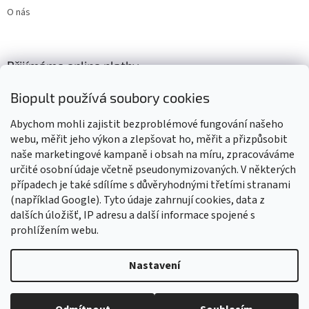
O nás
Přijímáme online platby
Biopult používá soubory cookies
Abychom mohli zajistit bezproblémové fungování našeho
webu, měřit jeho výkon a zlepšovat ho, měřit a přizpůsobit
naše marketingové kampaně i obsah na míru, zpracováváme
Výrobky označené BIO jsou certifikované kontrolní organizací CZ-
BIO-003
určité osobní údaje včetně pseudonymizovaných. V některých
případech je také sdílíme s důvěryhodnými třetími stranami
(například Google). Tyto údaje zahrnují cookies, data z
dalších úložišť, IP adresu a další informace spojené s
prohlížením webu.
Vytvořil Shoptet
Nastavení
Vážení zákazníci, z důvodu čerpání dovolené budou všechny
objednávky přijaté v tomto období expedovány od 17. srpna 2026.
Copyright 2026
Biopult.cz
. Všechna práva vyhrazena.
Upravit
Děkujeme za pochopení, trpělivost i vaši přízeň. Přejeme vám krásné