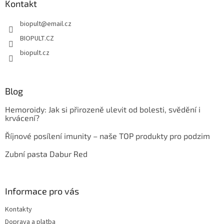
a
Kontakt
t
biopult
@
email.cz
í
BIOPULT.CZ
biopult.cz
Blog
Hemoroidy: Jak si přirozeně ulevit od bolesti, svědění i
krvácení?
Říjnové posílení imunity – naše TOP produkty pro podzim
Zubní pasta Dabur Red
Informace pro vás
Kontakty
Doprava a platba