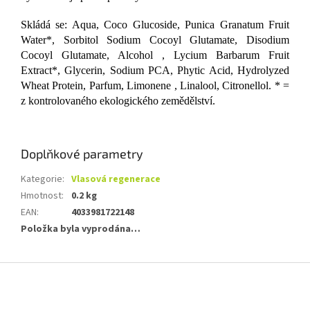
Skládá se: Aqua, Coco Glucoside, Punica Granatum Fruit
Water*, Sorbitol Sodium Cocoyl Glutamate, Disodium
Cocoyl Glutamate, Alcohol , Lycium Barbarum Fruit
Extract*, Glycerin, Sodium PCA, Phytic Acid, Hydrolyzed
Wheat Protein, Parfum, Limonene , Linalool, Citronellol. * =
z kontrolovaného ekologického zemědělství.
Doplňkové parametry
Kategorie
:
Vlasová regenerace
Hmotnost
:
0.2 kg
EAN
:
4033981722148
Položka byla vyprodána…
Z
á
p