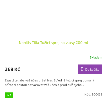
Nobilis Tilia Tužící sprej na vlasy 200 ml
Skladem
Průměrné
hodnocení
produktu
269 Kč
Do košíku
je
4,5
Zajistěte, aby váš účes držel tvar. Středně tužící sprej pomáhá
z
přírodní cestou dotvarovat váš účes a prodloužit jeho...
5
hvězdiček.
Kód:
ECC018
Bio