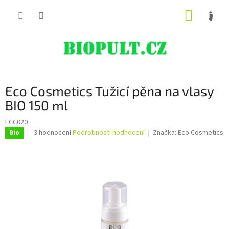
Přejít
NÁKUP
na
obsah
KOŠÍK
Eco Cosmetics Tužicí pěna na vlasy
BIO 150 ml
ECC020
Průměrné
3 hodnocení
Podrobnosti hodnocení
Značka:
Eco Cosmetics
Bio
hodnocení
produktu
je
5,0
z
5
hvězdiček.