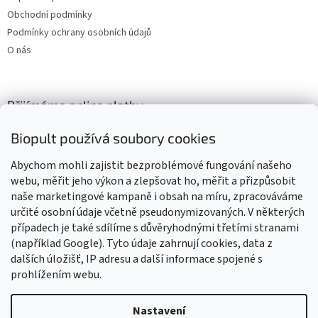
Obchodní podmínky
Podmínky ochrany osobních údajů
O nás
Přijímáme online platby
Biopult používá soubory cookies
Abychom mohli zajistit bezproblémové fungování našeho
webu, měřit jeho výkon a zlepšovat ho, měřit a přizpůsobit
naše marketingové kampaně i obsah na míru, zpracováváme
Výrobky označené BIO jsou certifikované kontrolní organizací CZ-
BIO-003
určité osobní údaje včetně pseudonymizovaných. V některých
případech je také sdílíme s důvěryhodnými třetími stranami
(například Google). Tyto údaje zahrnují cookies, data z
dalších úložišť, IP adresu a další informace spojené s
prohlížením webu.
Vytvořil Shoptet
Nastavení