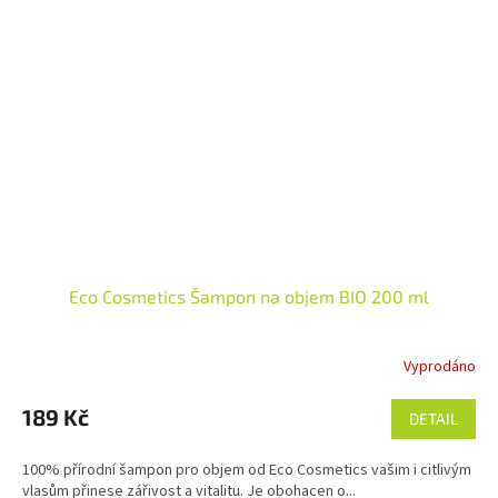
Eco Cosmetics Šampon na objem BIO 200 ml
Vyprodáno
Průměrné
hodnocení
produktu
189 Kč
DETAIL
je
4,8
100% přírodní šampon pro objem od Eco Cosmetics vašim i citlivým
z
vlasům přinese zářivost a vitalitu. Je obohacen o...
5