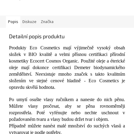
hvězdiček.
Popis
Diskuze
Značka
Detailní popis produktu
Produkty Eco Cosmetics mají výjimečně vysoký obsah
složek v BIO kvalitě a velmi přísnou certifikaci přírodní
kosmetiky Ecocert Cosmos Organic. Použité oleje a éterické
oleje mají dokonce certifikaci Demeter biodynamického
zemědělství. Neexistuje mnoho značek s takto kvalitním
složením ve stejné cenové hladině - Eco Cosmetics je
opravdu skvělá hodnota.
Po umytí osušte vlasy ručníkem a naneste do nich pěnu.
Můžete vlasy pročesat, aby se pěna rovnoměrněji
rozprostřela. Poté vyfénujte nebo nechte uschnout v
požadovaném tvaru a vlasy budou držet tvar i objem.
Případně můžete nanést malé množství do suchých vlasů a
vytvarovat je podle potřeby.