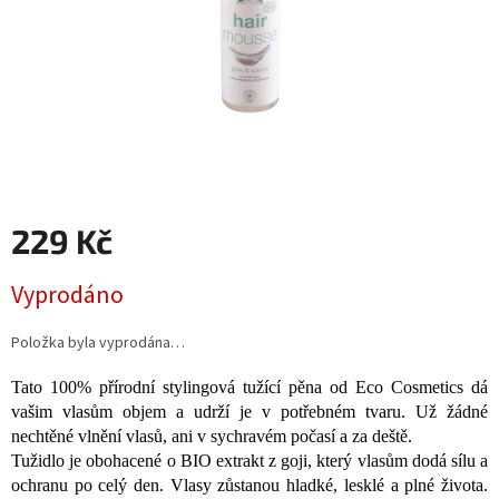
229 Kč
Měrná
Vyprodáno
cena:
Položka byla vyprodána…
Tato 100% přírodní stylingová tužící pěna od Eco Cosmetics dá
vašim vlasům objem a udrží je v potřebném tvaru. Už žádné
nechtěné vlnění vlasů, ani v sychravém počasí a za deště.
Tužidlo je obohacené o BIO extrakt z goji, který vlasům dodá sílu a
ochranu po celý den. Vlasy zůstanou hladké, lesklé a plné života.