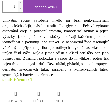
Přidat do košíku
Unikátní, ručně vyrobené mýdlo na bázi nejkvalitnějších
organických olejů, másel a rostlinného glycerinu. Pečlivě vybrané
esenciální oleje a přírodní aromata, blahodárné byliny a jejich
výtažky, jako i jiné aktivní složky dodávají každému produktu
jedinečnost a podtrhují jeho funkci. V neposlední řadě fascinující
vůně mýdel připomínají flóru jednotlivých regionů naší vlasti ale i
jiných částí světa. Mýdla jemně očistí a ošetří celé tělo bez jeho
vysušování. Zvláčňují pokožku a vážou do ní vlhkost, potěší tak
nejen tělo, ale i mysl a duši. Bez sulfátů, glykolů, silikonů, ropných
derivátů, živočišných tuků, parabenů a konzervačních látek,
syntetických barviv a parfemace.
Detailní informace
ZEPTAT SE
HLÍDAT
SDÍLET