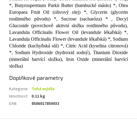
*, Butyrospermum Parkii Butter (bambucké máslo) *, Olea
Europaea Fruit Oil (olivový olej) *, Glycerin (glycerin
rostlinného původu) *, Sucrose (sacharóza) * , Decyl
Glucoside (povrchově aktivní složka rostlinného původu),
Lavandula Officinalis Flower Oil (levandule lékařská) *,
Lavandula Officinalis Flower (levandule lékařská) *, Sodium
Chloride (kuchyňská sůl) *, Citric Acid (kyselina citronová)
*, Sodium Hydroxide (hydroxid sodný), Titanium Dioxide
(minerální barvící složka), Iron Oxide (minerální barvící
složka)
Doplňkové parametry
Kategorie
:
Tuhá mýdla
Hmotnost
:
0.11 kg
EAN
:
8586017850033
Z
á
p