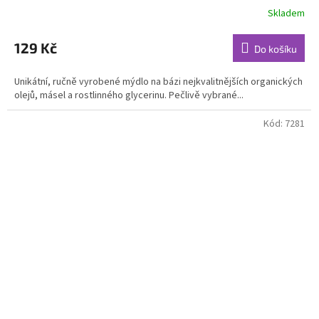
Skladem
Průměrné
hodnocení
produktu
129 Kč
Do košíku
je
5,0
Unikátní, ručně vyrobené mýdlo na bázi nejkvalitnějších organických
z
olejů, másel a rostlinného glycerinu. Pečlivě vybrané...
5
hvězdiček.
Kód:
7281