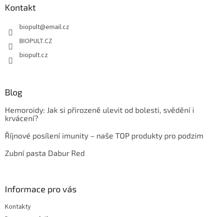
a
Kontakt
t
biopult
@
email.cz
í
BIOPULT.CZ
biopult.cz
Blog
Hemoroidy: Jak si přirozeně ulevit od bolesti, svědění i
krvácení?
Říjnové posílení imunity – naše TOP produkty pro podzim
Zubní pasta Dabur Red
Informace pro vás
Kontakty