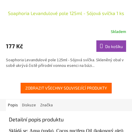
Soaphoria Levandulové pole 125ml - Sójová svíčka 1 ks
Skladem
Průměrné
hodnocení
produktu
177 Kč
Do košíku
je
5,0
Soaphoria Levandulové pole 125ml - Sójová svíčka. Skleněný obal v
z
sobě ukrývá čistě přírodní vonnou esenci na bázi...
5
hvězdiček.
ZOBRAZIT VŠECHNY SOUVISEJÍCÍ PRODUKTY
Popis
Diskuze
Značka
Detailní popis produktu
Skládá se: Aqua (voda), Cocos nucifera Oil (kokosový olej)