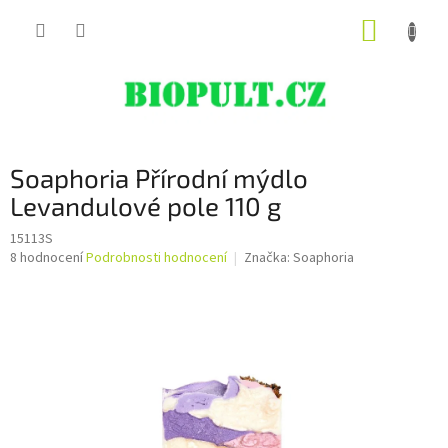
Přejít
NÁKUP
na
obsah
KOŠÍK
Soaphoria Přírodní mýdlo
Levandulové pole 110 g
15113S
Průměrné
8 hodnocení
Podrobnosti hodnocení
Značka:
Soaphoria
hodnocení
produktu
je
5,0
z
5
hvězdiček.