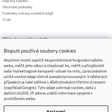
Doprava a platba
Obchodní podmínky
Podmínky ochrany osobních údajů
O nás
Přijímáme online platby
Biopult používá soubory cookies
Abychom mohli zajistit bezproblémové fungování našeho
webu, měřit jeho výkon a zlepšovat ho, měřit a přizpůsobit
naše marketingové kampaně i obsah na míru, zpracováváme
Výrobky označené BIO jsou certifikované kontrolní organizací CZ-
BIO-003
určité osobní údaje včetně pseudonymizovaných. V některých
případech je také sdílíme s důvěryhodnými třetími stranami
(například Google). Tyto údaje zahrnují cookies, data z
dalších úložišť, IP adresu a další informace spojené s
prohlížením webu.
Vytvořil Shoptet
Nastavení