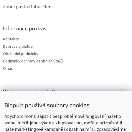
Zubní pasta Dabur Red
Informace pro vás
Kontakty
Doprava a platba
Obchodní podmínky
Podmínky ochrany osobních údajů
O nás
Přijímáme online platby
Biopult používá soubory cookies
Abychom mohli zajistit bezproblémové fungování našeho
webu, měřit jeho výkon a zlepšovat ho, měřit a přizpůsobit
naše marketingové kampaně i obsah na míru, zpracováváme
Výrobky označené BIO jsou certifikované kontrolní organizací CZ-