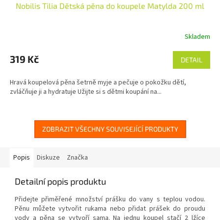
Nobilis Tilia Dětská pěna do koupele Matylda 200 ml
Skladem
Průměrné
hodnocení
produktu
319 Kč
DETAIL
je
4,7
Hravá koupelová pěna šetrně myje a pečuje o pokožku dětí,
z
zvláčňuje ji a hydratuje Užijte si s dětmi koupání na...
5
hvězdiček.
ZOBRAZIT VŠECHNY SOUVISEJÍCÍ PRODUKTY
Popis
Diskuze
Značka
Detailní popis produktu
Přidejte přiměřené množství prášku do vany s teplou vodou.
Pěnu můžete vytvořit rukama nebo přidat prášek do proudu
vody a pěna se vytvoří sama. Na jednu koupel stačí 2 lžíce