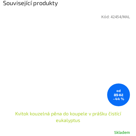
Související produkty
Kód:
42454/MAL
od
89 Kč
–44 %
Kvitok kouzelná pěna do koupele v prášku čistící
eukalyptus
Skladem
Průměrné