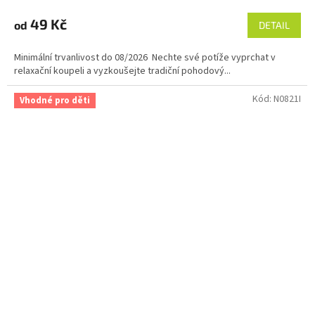
hodnocení
produktu
49 Kč
od
DETAIL
je
5,0
Minimální trvanlivost do 08/2026 Nechte své potíže vyprchat v
z
relaxační koupeli a vyzkoušejte tradiční pohodový...
5
hvězdiček.
Kód:
N0821I
Vhodné pro děti