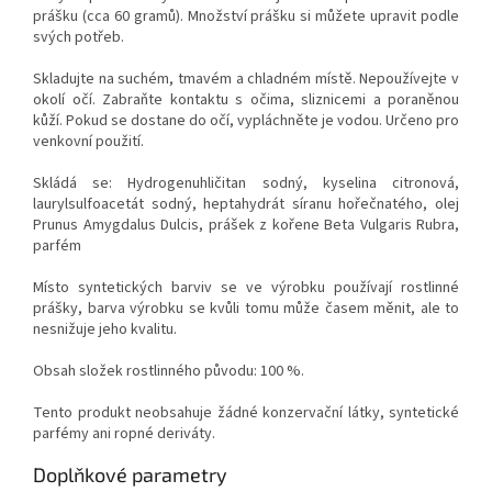
prášku (cca 60 gramů). Množství prášku si můžete upravit podle
svých potřeb.
Skladujte na suchém, tmavém a chladném místě. Nepoužívejte v
okolí očí. Zabraňte kontaktu s očima, sliznicemi a poraněnou
kůží. Pokud se dostane do očí, vypláchněte je vodou. Určeno pro
venkovní použití.
Skládá se: Hydrogenuhličitan sodný, kyselina citronová,
laurylsulfoacetát sodný, heptahydrát síranu hořečnatého, olej
Prunus Amygdalus Dulcis, prášek z kořene Beta Vulgaris Rubra,
parfém
Místo syntetických barviv se ve výrobku používají rostlinné
prášky, barva výrobku se kvůli tomu může časem měnit, ale to
nesnižuje jeho kvalitu.
Obsah složek rostlinného původu: 100 %.
Tento produkt neobsahuje žádné konzervační látky, syntetické
parfémy ani ropné deriváty.
Doplňkové parametry