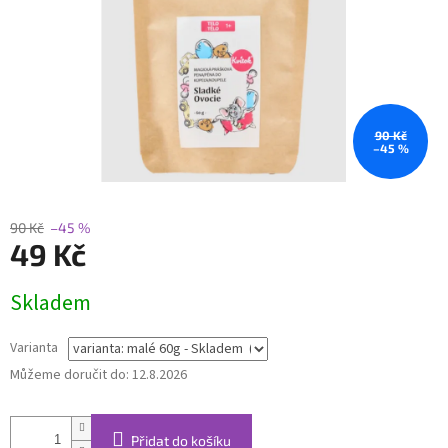
90 Kč
–45 %
90 Kč
–45 %
49 Kč
Měrná
Skladem
cena:
Varianta
Můžeme doručit do:
12.8.2026
Přidat do košíku