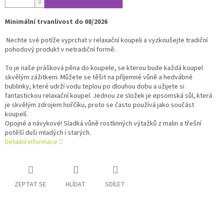
Minimální trvanlivost do 08/2026
Nechte své potíže vyprchat v relaxační koupeli a vyzkoušejte tradiční
pohodový produkt v netradiční formě.
To je naše prášková pěna do koupele, se kterou bude každá koupel
skvělým zážitkem. Můžete se těšit na příjemné vůně a hedvábné
bublinky, které udrží vodu teplou po dlouhou dobu a užijete si
fantastickou relaxační koupel. Jednou ze složek je epsomská sůl, která
je skvělým zdrojem hořčíku, proto se často používá jako součást
koupelí.
Opojné a návykové! Sladká vůně rostlinných výtažků z malin a třešní
potěší duši mladých i starých.
Detailní informace
ZEPTAT SE
HLÍDAT
SDÍLET