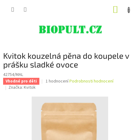
Přejít
NÁKUP
na
obsah
KOŠÍK
Kvitok kouzelná pěna do koupele v
prášku sladké ovoce
42754/MAL
Průměrné
1 hodnocení
Podrobnosti hodnocení
Vhodné pro děti
hodnocení
Značka:
Kvitok
produktu
je
5,0
z
5
hvězdiček.