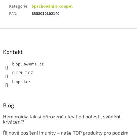
Kategorie
:
Sprchování a koupel
EAN
:
8588010102140
Z
á
p
a
Kontakt
t
biopult
@
email.cz
í
BIOPULT.CZ
biopult.cz
Blog
Hemoroidy: Jak si přirozeně ulevit od bolesti, svědění i
krvácení?
Říjnové posílení imunity – naše TOP produkty pro podzim