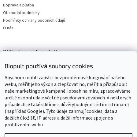
Doprava a platba
Obchodní podmínky
Podmínky ochrany osobních údajů
O nás
Přijímáme online platby
Biopult používá soubory cookies
Abychom mohli zajistit bezproblémové fungování našeho
webu, měřit jeho výkon a zlepšovat ho, měřit a přizpůsobit
naše marketingové kampaně i obsah na míru, zpracováváme
Výrobky označené BIO jsou certifikované kontrolní organizací CZ-
BIO-003
určité osobní údaje včetně pseudonymizovaných. V některých
případech je také sdílíme s důvěryhodnými třetími stranami
(například Google). Tyto údaje zahrnují cookies, data z
dalších úložišť, IP adresu a další informace spojené s
prohlížením webu.
Vytvořil Shoptet