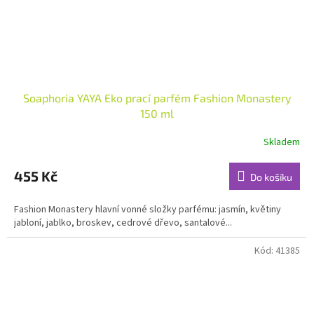
Soaphoria YAYA Eko prací parfém Fashion Monastery
150 ml
Skladem
Průměrné
hodnocení
produktu
455 Kč
Do košíku
je
4,7
Fashion Monastery hlavní vonné složky parfému: jasmín, květiny
z
jabloní, jablko, broskev, cedrové dřevo, santalové...
5
hvězdiček.
Kód:
41385