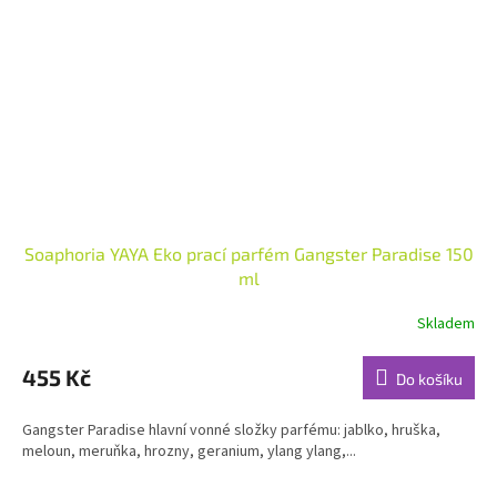
Soaphoria YAYA Eko prací parfém Gangster Paradise 150
ml
Skladem
Průměrné
hodnocení
produktu
455 Kč
Do košíku
je
4,9
Gangster Paradise hlavní vonné složky parfému: jablko, hruška,
z
meloun, meruňka, hrozny, geranium, ylang ylang,...
5
hvězdiček.