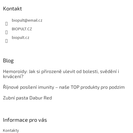
p
a
Kontakt
t
biopult
@
email.cz
í
BIOPULT.CZ
biopult.cz
Blog
Hemoroidy: Jak si přirozeně ulevit od bolesti, svědění i
krvácení?
Říjnové posílení imunity – naše TOP produkty pro podzim
Zubní pasta Dabur Red
Informace pro vás
Kontakty