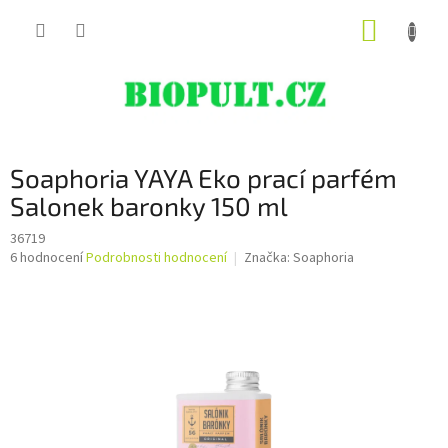
Přejít
NÁKUP
na
obsah
KOŠÍK
Soaphoria YAYA Eko prací parfém
Salonek baronky 150 ml
36719
Průměrné
6 hodnocení
Podrobnosti hodnocení
Značka:
Soaphoria
hodnocení
produktu
je
5,0
z
5
hvězdiček.