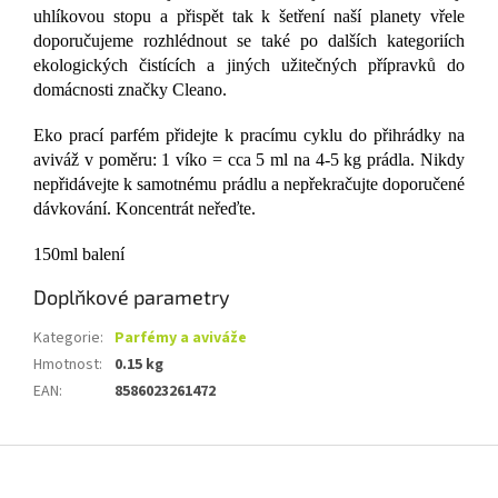
uhlíkovou stopu a přispět tak k šetření naší planety vřele
doporučujeme rozhlédnout se také po dalších kategoriích
ekologických čistících a jiných užitečných přípravků do
domácnosti značky Cleano.
Eko prací parfém přidejte k pracímu cyklu do přihrádky na
aviváž v poměru: 1 víko = cca 5 ml na 4-5 kg prádla. Nikdy
nepřidávejte k samotnému prádlu a nepřekračujte doporučené
dávkování. Koncentrát neřeďte.
150ml balení
Doplňkové parametry
Kategorie
:
Parfémy a aviváže
Hmotnost
:
0.15 kg
EAN
:
8586023261472
Z
á