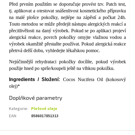
Před prvním použitím se doporučuje provést tzv. Patch test,
tj. aplikovat a otestovat snášenlivost kosmetického přípravku
na malé plošce pokožky, nejlépe na zápěstí a počkat 24h.
Touto metodou se může předejít nástupu alergických reakcí a
přecitlivělosti na daný výrobek. Pokud se po aplikaci projeví
alergická reakce, povrch pokožky omyjte vlažnou vodou a
výrobek okamžitě přestaňte používat. Pokud alergická reakce
přetrvá delší dobu, vyhledejte lékařskou pomoc.
Nejúčinnější rehydrataci pokožky docílíte, pokud výrobek
použije hned po sprše/koupeli ještě na vlhkou pokožku.
Ingredients / Složení:
Cocos Nucifera Oil (kokosový
olej)*
Doplňkové parametry
Kategorie
:
Pleťové oleje
EAN
:
8586017851313
Z