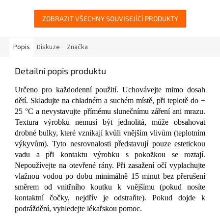
ZOBRAZIT VŠECHNY SOUVISEJÍCÍ PRODUKTY
Popis
Diskuze
Značka
Detailní popis produktu
Určeno pro každodenní použití. Uchovávejte mimo dosah
dětí. Skladujte na chladném a suchém místě, při teplotě do +
25 °C a nevystavujte přímému slunečnímu záření ani mrazu.
Textura výrobku nemusí být jednolitá, může obsahovat
drobné bulky, které vznikají kvůli vnějším vlivům (teplotním
výkyvům). Tyto nesrovnalosti představují pouze estetickou
vadu a při kontaktu výrobku s pokožkou se roztají.
Nepoužívejte na otevřené rány. Při zasažení očí vyplachujte
vlažnou vodou po dobu minimálně 15 minut bez přerušení
směrem od vnitřního koutku k vnějšímu (pokud nosíte
kontaktní čočky, nejdřív je odstraňte). Pokud dojde k
podráždění, vyhledejte lékařskou pomoc.