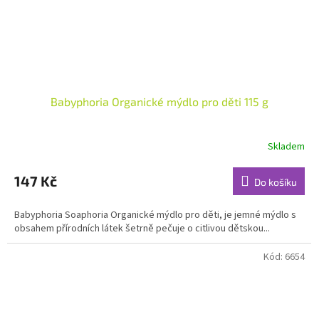
Babyphoria Organické mýdlo pro děti 115 g
Skladem
Průměrné
hodnocení
produktu
147 Kč
Do košíku
je
5,0
Babyphoria Soaphoria Organické mýdlo pro děti, je jemné mýdlo s
z
obsahem přírodních látek šetrně pečuje o citlivou dětskou...
5
hvězdiček.
Kód:
6654