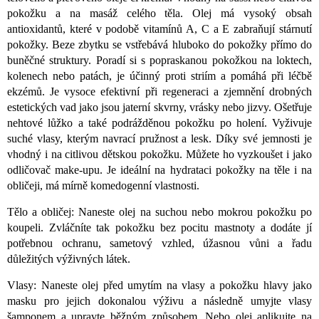
pokožku a na masáž celého těla. Olej má vysoký obsah
antioxidantů, které v podobě vitamínů A, C a E zabraňují stárnutí
pokožky. Beze zbytku se vstřebává hluboko do pokožky přímo do
buněčné struktury. Poradí si s popraskanou pokožkou na loktech,
kolenech nebo patách, je účinný proti striím a pomáhá při léčbě
ekzémů. Je vysoce efektivní při regeneraci a zjemnění drobných
estetických vad jako jsou jaterní skvrny, vrásky nebo jizvy. Ošetřuje
nehtové lůžko a také podrážděnou pokožku po holení. Vyživuje
suché vlasy, kterým navrací pružnost a lesk. Díky své jemnosti je
vhodný i na citlivou dětskou pokožku. Můžete ho vyzkoušet i jako
odličovač make-upu. Je ideální na hydrataci pokožky na těle i na
obličeji, má mírně komedogenní vlastnosti.
Tělo a obličej: Naneste olej na suchou nebo mokrou pokožku po
koupeli. Zvláčníte tak pokožku bez pocitu mastnoty a dodáte jí
potřebnou ochranu, sametový vzhled, úžasnou vůni a řadu
důležitých výživných látek.
Vlasy: Naneste olej před umytím na vlasy a pokožku hlavy jako
masku pro jejich dokonalou výživu a následně umyjte vlasy
šamponem a upravte běžným způsobem. Nebo olej aplikujte na