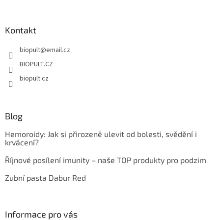
á
p
a
Kontakt
t
biopult
@
email.cz
í
BIOPULT.CZ
biopult.cz
Blog
Hemoroidy: Jak si přirozeně ulevit od bolesti, svědění i
krvácení?
Říjnové posílení imunity – naše TOP produkty pro podzim
Zubní pasta Dabur Red
Informace pro vás