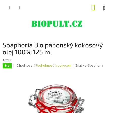
Přejít
NÁKUP
na
obsah
KOŠÍK
Soaphoria Bio panenský kokosový
olej 100% 125 ml
10283
Průměrné
2 hodnocení
Podrobnosti hodnocení
Značka:
Soaphoria
Bio
hodnocení
produktu
je
5,0
z
5
hvězdiček.