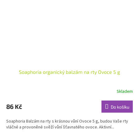
Soaphoria organický balzám na rty Ovoce 5 g
Skladem
Průměrné
hodnocení
produktu
86 Kč
Do košíku
je
5,0
Soaphoria Balzám na rty s krásnou vůní Ovoce 5 g, budou Vaše rty
z
vláčné a provoněné svěží vůní šťavnatého ovoce. Aktivní...
5
hvězdiček.