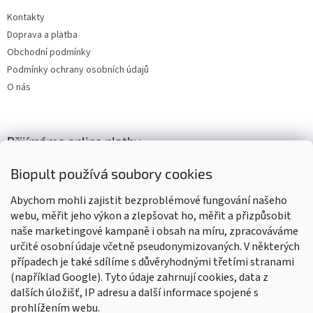
Kontakty
Doprava a platba
Obchodní podmínky
Podmínky ochrany osobních údajů
O nás
Přijímáme online platby
Biopult používá soubory cookies
Abychom mohli zajistit bezproblémové fungování našeho
webu, měřit jeho výkon a zlepšovat ho, měřit a přizpůsobit
naše marketingové kampaně i obsah na míru, zpracováváme
Výrobky označené BIO jsou certifikované kontrolní organizací CZ-
BIO-003
určité osobní údaje včetně pseudonymizovaných. V některých
případech je také sdílíme s důvěryhodnými třetími stranami
(například Google). Tyto údaje zahrnují cookies, data z
dalších úložišť, IP adresu a další informace spojené s
prohlížením webu.