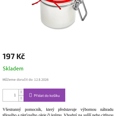
197 Kč
Měrná
Skladem
cena:
Můžeme doručit do:
12.8.2026
Přidat do košíku
Všestranný pomocník, který představuje výbornou náhradu
tělového a pleťového oleje či krému. Vhodný na sušší nebo citlivou