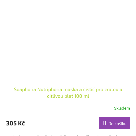
Soaphoria Nutriphoria maska a čistič pro zralou a
citlivou pleť 100 ml
Skladem
Průměrné
hodnocení
produktu
305 Kč
Do košíku
je
5,0