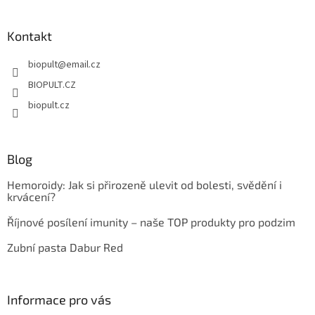
á
p
a
Kontakt
t
biopult
@
email.cz
í
BIOPULT.CZ
biopult.cz
Blog
Hemoroidy: Jak si přirozeně ulevit od bolesti, svědění i
krvácení?
Říjnové posílení imunity – naše TOP produkty pro podzim
Zubní pasta Dabur Red
Informace pro vás