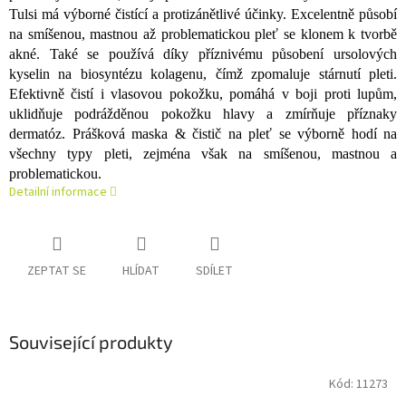
Tulsi má výborné čistící a protizánětlivé účinky. Excelentně působí
na smíšenou, mastnou až problematickou pleť se klonem k tvorbě
akné. Také se používá díky příznivému působení ursolových
kyselin na biosyntézu kolagenu, čímž zpomaluje stárnutí pleti.
Efektivně čistí i vlasovou pokožku, pomáhá v boji proti lupům,
uklidňuje podrážděnou pokožku hlavy a zmírňuje příznaky
dermatóz. Prášková maska & čistič na pleť se výborně hodí na
všechny typy pleti, zejména však na smíšenou, mastnou a
problematickou.
Detailní informace
ZEPTAT SE
HLÍDAT
SDÍLET
Související produkty
Kód:
11273