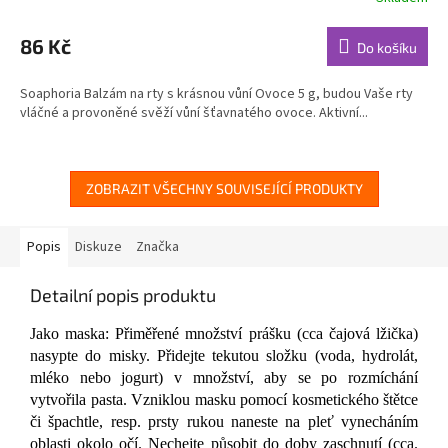
Průměrné
hodnocení
produktu
86 Kč
Do košíku
je
5,0
Soaphoria Balzám na rty s krásnou vůní Ovoce 5 g, budou Vaše rty
z
vláčné a provoněné svěží vůní šťavnatého ovoce. Aktivní...
5
hvězdiček.
ZOBRAZIT VŠECHNY SOUVISEJÍCÍ PRODUKTY
Popis
Diskuze
Značka
Detailní popis produktu
Jako maska: Přiměřené množství prášku (cca čajová lžička)
nasypte do misky. Přidejte tekutou složku (voda, hydrolát,
mléko nebo jogurt) v množství, aby se po rozmíchání
vytvořila pasta. Vzniklou masku pomocí kosmetického štětce
či špachtle, resp. prsty rukou naneste na pleť vynecháním
oblasti okolo očí. Nechejte působit do doby zaschnutí (cca.