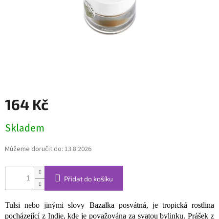
164 Kč
Měrná
Skladem
cena:
Můžeme doručit do:
13.8.2026
Přidat do košíku
Tulsi nebo jinými slovy Bazalka posvátná, je tropická rostlina
pocházející z Indie, kde je považována za svatou bylinku. Prášek z