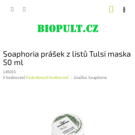
Přejít
NÁKUP
na
obsah
KOŠÍK
Soaphoria prášek z listů Tulsi maska
50 ml
14501S
Průměrné
5 hodnocení
Podrobnosti hodnocení
Značka:
Soaphoria
hodnocení
produktu
je
4,8
z
5
hvězdiček.