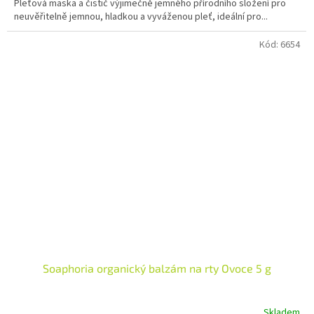
Pleťová maska a čistič výjimečně jemného přírodního složení pro
z
neuvěřitelně jemnou, hladkou a vyváženou pleť, ideální pro...
5
hvězdiček.
Kód:
6654
Soaphoria organický balzám na rty Ovoce 5 g
Skladem