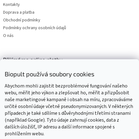
Kontakty
Doprava a platba
Obchodní podmínky
Podmínky ochrany osobních údajů
O nás
Přijímáme online platby
Biopult používá soubory cookies
Abychom mohli zajistit bezproblémové fungování našeho
webu, měřit jeho výkon a zlepšovat ho, měřit a přizpůsobit
naše marketingové kampaně i obsah na míru, zpracováváme
Výrobky označené BIO jsou certifikované kontrolní organizací CZ-
BIO-003
určité osobní údaje včetně pseudonymizovaných. V některých
případech je také sdílíme s důvěryhodnými třetími stranami
(například Google). Tyto údaje zahrnují cookies, data z
dalších úložišť, IP adresu a další informace spojené s
prohlížením webu.