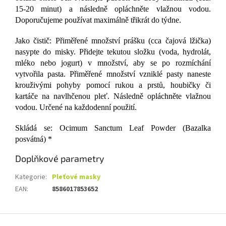
15-20 minut) a následně opláchněte vlažnou vodou.
Doporučujeme používat maximálně třikrát do týdne.
Jako čistič: Přiměřené množství prášku (cca čajová lžička)
nasypte do misky. Přidejte tekutou složku (voda, hydrolát,
mléko nebo jogurt) v množství, aby se po rozmíchání
vytvořila pasta. Přiměřené množství vzniklé pasty naneste
krouživými pohyby pomocí rukou a prstů, houbičky či
kartáče na navlhčenou pleť. Následně opláchněte vlažnou
vodou. Určené na každodenní použití.
Skládá se:
Ocimum Sanctum Leaf Powder (Bazalka
posvátná) *
Doplňkové parametry
Kategorie
:
Pleťové masky
EAN
:
8586017853652
Z