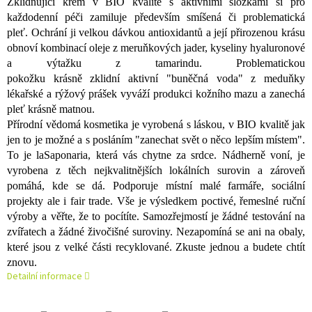
Zklidňující krém v BIO kvalitě s aktivními složkami si pro
každodenní péči zamiluje především smíšená či problematická
pleť. Ochrání ji velkou dávkou antioxidantů a její přirozenou krásu
obnoví kombinací oleje z meruňkových jader, kyseliny hyaluronové
a výtažku z tamarindu. Problematickou
pokožku krásně zklidní aktivní "buněčná voda" z meduňky
lékařské a rýžový prášek vyváží produkci kožního mazu a zanechá
pleť krásně matnou.
Přírodní vědomá kosmetika je vyrobená s láskou, v BIO kvalitě jak
jen to je možné a s posláním "zanechat svět o něco lepším místem".
To je laSaponaria, která vás chytne za srdce. Nádherně voní, je
vyrobena z těch nejkvalitnějších lokálních surovin a zároveň
pomáhá, kde se dá. Podporuje místní malé farmáře, sociální
projekty ale i fair trade. Vše je výsledkem poctivé, řemeslné ruční
výroby a věřte, že to pocítíte. Samozřejmostí je žádné testování na
zvířatech a žádné živočišné suroviny. Nezapomíná se ani na obaly,
které jsou z velké části recyklované. Zkuste jednou a budete chtít
znovu.
Detailní informace