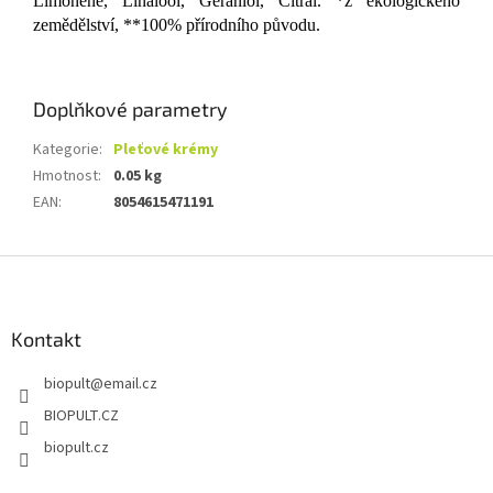
Limonene, Linalool, Geraniol, Citral. *z ekologického
zemědělství, **100% přírodního původu.
Doplňkové parametry
Kategorie
:
Pleťové krémy
Hmotnost
:
0.05 kg
EAN
:
8054615471191
Z
á
p
a
Kontakt
t
biopult
@
email.cz
í
BIOPULT.CZ
biopult.cz