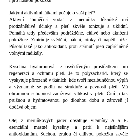
i pro lidskou pokožku.
Jakými aktivními látkami pečuje o vaši pleť?
Aktivní "buněčná voda" z meduňky lékařské má
protizánětlivé účinky a pleť skvěle tonizuje a uklidní.
Pomáhá tedy především podrážděné, citlivé nebo aknózní
pokožkce. Zmírňuje svědění, pálení, otoky či napětí kůže.
Působí také jako antioxidant, proti stárnutí pleti zapříčiněné
volnými radikály.
Kyselina hyaluronová je osvědčeným prostředkem pro
regeneraci a ochranu pleti. Je to polysacharid, který se
vyskytuje přirozeně v tkáních, kde tvoří mezibuněčnou výplň
a významně se podílí na struktuře a pevnosti pleti. Má
ohromnou schopnost zadržovat vlhkost v pleti. Činí ji tak
pružnou a hydratovanou po dlouhou dobu a zároveň jí
dodává objem.
Olej z meruňkových jader obsahuje vitamíny A a E,
esenciální mastné kyseliny a patří k nejsilnějším
antioxidantům. Suchou, zralou či citlivou pokožku skvěle