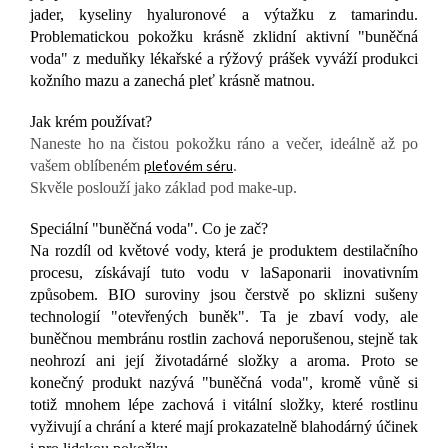
jader, kyseliny hyaluronové a výtažku z tamarindu.
Problematickou pokožku krásně zklidní aktivní "buněčná
voda" z meduňky lékařské a rýžový prášek vyváží produkci
kožního mazu a zanechá pleť krásně matnou.
Jak krém používat?
Naneste ho na čistou pokožku ráno a večer, ideálně až po
vašem oblíbeném
pleťovém séru
.
Skvěle poslouží jako základ pod make-up.
Speciální "buněčná voda". Co je zač?
Na rozdíl od květové vody, která je produktem destilačního
procesu, získávají tuto vodu v laSaponarii inovativním
způsobem. BIO suroviny jsou čerstvě po sklizni sušeny
technologií "otevřených buněk". Ta je zbaví vody, ale
buněčnou membránu rostlin zachová neporušenou, stejně tak
neohrozí ani její životadárné složky a aroma. Proto se
konečný produkt nazývá "buněčná voda", kromě vůně si
totiž mnohem lépe zachová i vitální složky, které rostlinu
vyživují a chrání a které mají prokazatelně blahodárný účinek