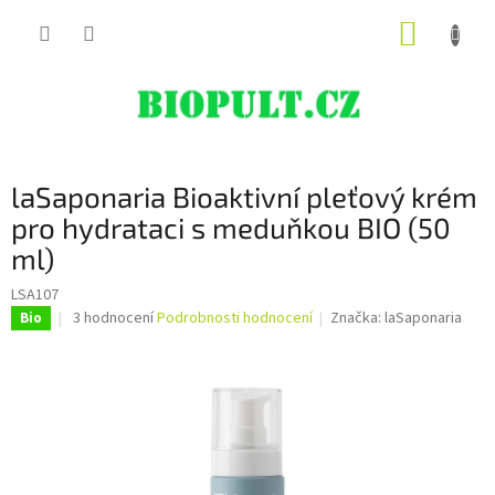
Přejít
NÁKUP
na
obsah
KOŠÍK
laSaponaria Bioaktivní pleťový krém
pro hydrataci s meduňkou BIO (50
ml)
LSA107
Průměrné
3 hodnocení
Podrobnosti hodnocení
Značka:
laSaponaria
Bio
hodnocení
produktu
je
5,0
z
5
hvězdiček.