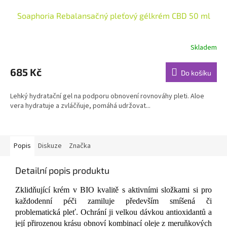
Soaphoria Rebalansačný pleťový gélkrém CBD 50 ml
Skladem
Průměrné
hodnocení
produktu
685 Kč
Do košíku
je
4,8
Lehký hydratační gel na podporu obnovení rovnováhy pleti. Aloe
z
vera hydratuje a zvláčňuje, pomáhá udržovat...
5
hvězdiček.
Popis
Diskuze
Značka
Detailní popis produktu
Zklidňující krém v BIO kvalitě s aktivními složkami si pro
každodenní péči zamiluje především smíšená či
problematická pleť. Ochrání ji velkou dávkou antioxidantů a
její přirozenou krásu obnoví kombinací oleje z meruňkových