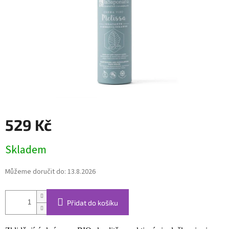
529 Kč
Měrná
Skladem
cena:
Můžeme doručit do:
13.8.2026
Přidat do košíku