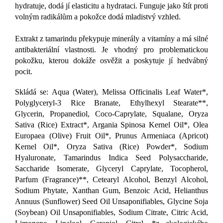
hydratuje, dodá jí elasticitu a hydrataci. Funguje jako štít proti
volným radikálům a pokožce dodá mladistvý vzhled.
Extrakt z tamarindu překypuje minerály a vitamíny a má silné
antibakteriální vlastnosti. Je vhodný pro problematickou
pokožku, kterou dokáže osvěžit a poskytuje jí hedvábný
pocit.
Skládá se: Aqua (Water), Melissa Officinalis Leaf Water*,
Polyglyceryl-3 Rice Branate, Ethylhexyl Stearate**,
Glycerin, Propanediol, Coco-Caprylate, Squalane, Oryza
Sativa (Rice) Extract*, Argania Spinosa Kernel Oil*, Olea
Europaea (Olive) Fruit Oil*, Prunus Armeniaca (Apricot)
Kernel Oil*, Oryza Sativa (Rice) Powder*, Sodium
Hyaluronate, Tamarindus Indica Seed Polysaccharide,
Saccharide Isomerate, Glyceryl Caprylate, Tocopherol,
Parfum (Fragrance)**, Cetearyl Alcohol, Benzyl Alcohol,
Sodium Phytate, Xanthan Gum, Benzoic Acid, Helianthus
Annuus (Sunflower) Seed Oil Unsaponifiables, Glycine Soja
(Soybean) Oil Unsaponifiables, Sodium Citrate, Citric Acid,