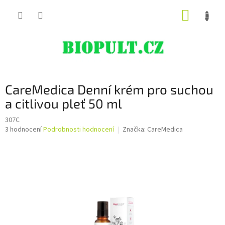
Přejít
NÁKUP
na
obsah
KOŠÍK
CareMedica Denní krém pro suchou
a citlivou pleť 50 ml
307C
Průměrné
3 hodnocení
Podrobnosti hodnocení
Značka:
CareMedica
hodnocení
produktu
je
5,0
z
5
hvězdiček.