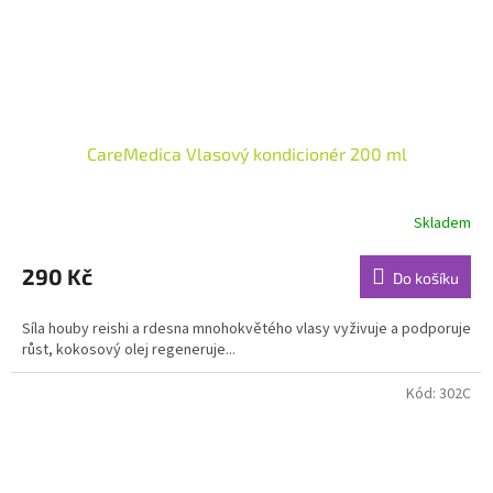
CareMedica Vlasový kondicionér 200 ml
Skladem
Průměrné
hodnocení
produktu
290 Kč
Do košíku
je
5,0
Síla houby reishi a rdesna mnohokvětého vlasy vyživuje a podporuje
z
růst, kokosový olej regeneruje...
5
hvězdiček.
Kód:
302C