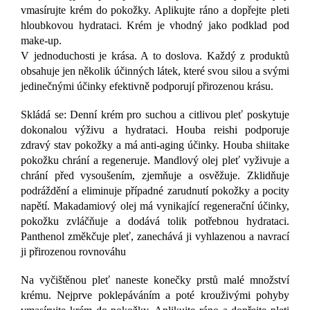
vmasírujte krém do pokožky. Aplikujte ráno a dopřejte pleti
hloubkovou hydrataci. Krém je vhodný jako podklad pod
make-up.
V jednoduchosti je krása. A to doslova. Každý z produktů
obsahuje jen několik účinných látek, které svou silou a svými
jedinečnými účinky efektivně podporují přirozenou krásu.
Skládá se: Denní krém pro suchou a citlivou pleť poskytuje
dokonalou výživu a hydrataci. Houba reishi podporuje
zdravý stav pokožky a má anti-aging účinky. Houba shiitake
pokožku chrání a regeneruje. Mandlový olej pleť vyživuje a
chrání před vysoušením, zjemňuje a osvěžuje. Zklidňuje
podráždění a eliminuje případné zarudnutí pokožky a pocity
napětí. Makadamiový olej má vynikající regenerační účinky,
pokožku zvláčňuje a dodává tolik potřebnou hydrataci.
Panthenol změkčuje pleť, zanechává ji vyhlazenou a navrací
ji přirozenou rovnováhu
Na vyčištěnou pleť naneste konečky prstů malé množství
krému. Nejprve poklepáváním a poté krouživými pohyby