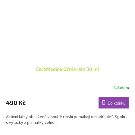
CareMedica Oční krém 30 ml
Skladem
Průměrné
hodnocení
produktu
490 Kč
Do košíku
je
5,0
Aktivní látky obsažené v houbě reishi pomáhají omladit pleť. Spolu
z
s výtažky z plamatky zelné...
5
hvězdiček.