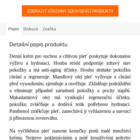
ZOBRAZIT VŠECHNY SOUVISEJÍCÍ PRODUKTY
Popis
Diskuze
Značka
Detailní popis produktu
Denní krém pro suchou a citlivou pleť poskytuje dokonalou
výživu a hydrataci. Houba reishi podporuje zdravý stav
pokožky a má anti-aging účinky. Houba shiitake pokožku
chrání a regeneruje. Mandlový olej pleť vyživuje a chrání
před vysoušením, zjemňuje a osvěžuje. Zklidňuje podráždění
a eliminuje případné zarudnutí pokožky a pocity napětí.
Makadamiový olej má vynikající regenerační účinky,
pokožku zvláčňuje a dodává tolik potřebnou hydrataci.
Panthenol změkčuje pleť, zanechává ji vyhlazenou a navrací
ji přirozenou rovnováhu.
Na vyčištěnou pleť naneste konečky prstů malé množství
krému. Nejprve poklepáváním a poté krouživými pohyby