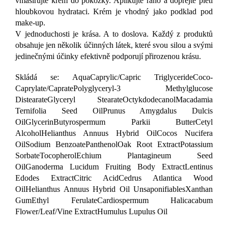
vmasírujte krém do pokožky. Aplikujte ráno a dopřejte pleti
hloubkovou hydrataci. Krém je vhodný jako podklad pod
make-up.
V jednoduchosti je krása. A to doslova. Každý z produktů
obsahuje jen několik účinných látek, které svou silou a svými
jedinečnými účinky efektivně podporují přirozenou krásu.
Skládá se: AquaCaprylic/Capric TriglycerideCoco-
Caprylate/CapratePolyglyceryl-3 Methylglucose
DistearateGlyceryl StearateOctykdodecanolMacadamia
Ternifolia Seed OilPrunus Amygdalus Dulcis
OilGlycerinButyrospermum Parkii ButterCetyl
AlcoholHelianthus Annuus Hybrid OilCocos Nucifera
OilSodium BenzoatePanthenolOak Root ExtractPotassium
SorbateTocopherolEchium Plantagineum Seed
OilGanoderma Lucidum Fruiting Body ExtractLentinus
Edodes ExtractCitric AcidCedrus Atlantica Wood
OilHelianthus Annuus Hybrid Oil UnsaponifiablesXanthan
GumEthyl FerulateCardiospermum Halicacabum
Flower/Leaf/Vine ExtractHumulus Lupulus Oil