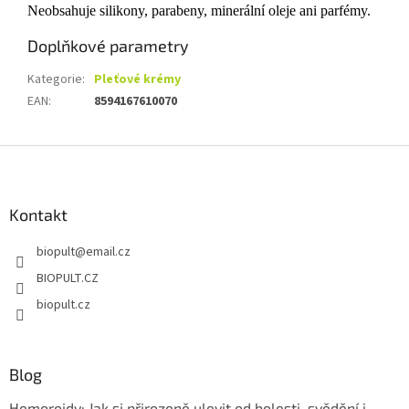
Neobsahuje silikony, parabeny, minerální oleje ani parfémy.
Doplňkové parametry
Kategorie
:
Pleťové krémy
EAN
:
8594167610070
Z
á
p
a
Kontakt
t
biopult
@
email.cz
í
BIOPULT.CZ
biopult.cz
Blog
Hemoroidy: Jak si přirozeně ulevit od bolesti, svědění i