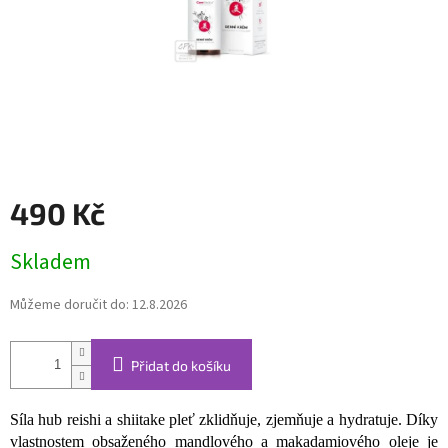
490 Kč
Měrná
Skladem
cena:
Můžeme doručit do:
12.8.2026
Přidat do košíku
Síla hub reishi a shiitake pleť zklidňuje, zjemňuje a hydratuje. Díky
vlastnostem obsaženého mandlového a makadamiového oleje je