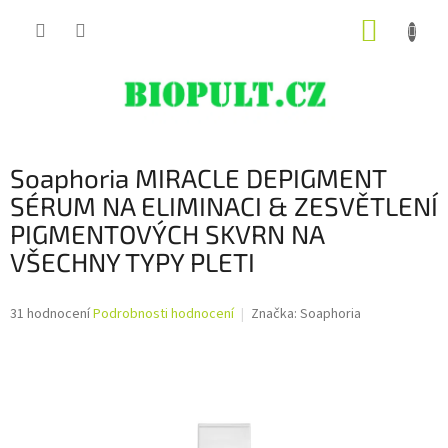
Přejít
NÁKUP
na
obsah
KOŠÍK
Soaphoria MIRACLE DEPIGMENT
SÉRUM NA ELIMINACI & ZESVĚTLENÍ
PIGMENTOVÝCH SKVRN NA
VŠECHNY TYPY PLETI
Průměrné
31 hodnocení
Podrobnosti hodnocení
Značka:
Soaphoria
hodnocení
produktu
je
4,6
z
5
hvězdiček.