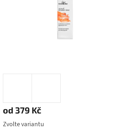
od
379 Kč
Měrná
Zvolte variantu
cena: