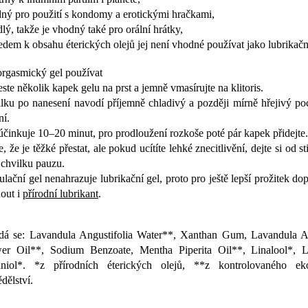
ný pro použití s kondomy a erotickými hračkami,
edlý, takže je vhodný také pro orální hrátky,
edem k obsahu éterických olejů jej není vhodné používat jako lubrikačn
orgasmický gel používat
ste několik kapek gelu na prst a jemně vmasírujte na klitoris.
lku po nanesení navodí příjemně chladivý a později mírně hřejivý po
ní.
účinkuje 10–20 minut, pro prodloužení rozkoše poté pár kapek přidejte.
, že je těžké přestat, ale pokud ucítíte lehké znecitlivění, dejte si od s
 chvilku pauzu.
ulační gel nenahrazuje lubrikační gel, proto pro ještě lepší prožitek d
out i
přírodní lubrikant
.
dá se: Lavandula Angustifolia Water**, Xanthan Gum, Lavandula An
er Oil**, Sodium Benzoate, Mentha Piperita Oil**, Linalool*, 
niol*. *z přírodních éterických olejů, **z kontrolovaného ek
dělství.