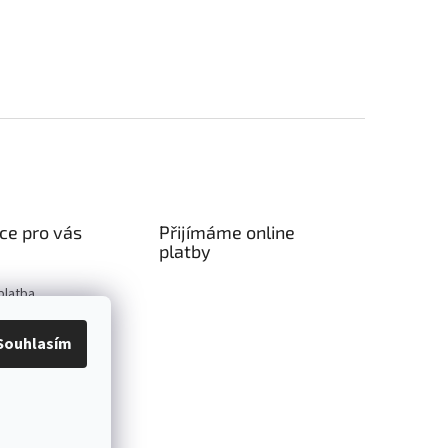
ce pro vás
Přijímáme online
platby
platba
podmínky
Souhlasím
ochrany osobních