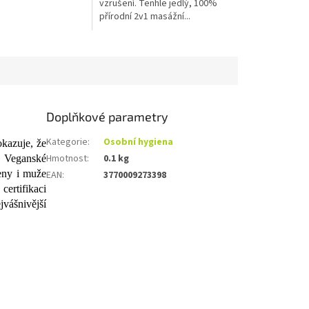
vzrušení. Tenhle jedlý, 100%
ní...
přírodní 2v1 masážní...
Doplňkové parametry
Kategorie
:
Osobní hygiena
okazuje, že
Hmotnost
:
0.1 kg
í. Veganské
ženy i muže
EAN
:
3770009273398
ertifikaci
jvášnivější