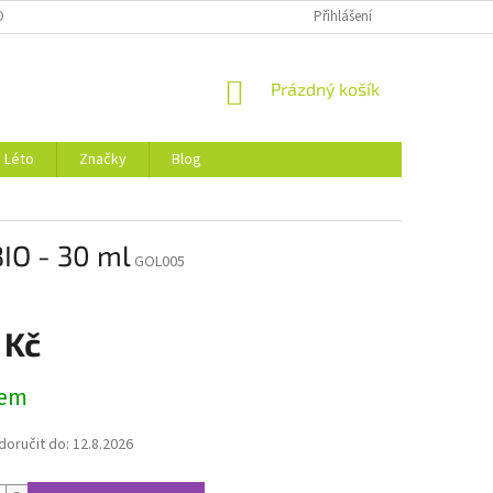
DMÍNKY OCHRANY OSOBNÍCH ÚDAJŮ
O NÁS
Přihlášení
NÁKUPNÍ
Prázdný košík
KOŠÍK
Léto
Značky
Blog
BIO - 30 ml
GOL005
 Kč
dem
oručit do:
12.8.2026