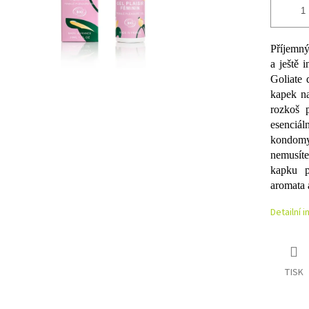
Příjemný
a ještě 
Goliate 
kapek na
rozkoš p
esenciál
kondomy
nemusíte
kapku p
aromata 
Detailní 
TISK