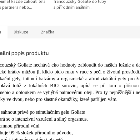
umat každé zákoutí těla
francouzský Goliate do tuby
afrodiziakál
 partnera nebo...
s přírodním análním...
s
Diskuze
Značka
ailní popis produktu
couzský Goliate nechává eko hodnoty zabloudit do našich ložnic a d
ické hrátky můžou jít klíďo píďo ruku v ruce s péčí o životní prostřed
ikační gely, intimní balzámy a orgasmické a afrodiziakální gely pro 
plává totiž z lokálních BIO surovin, opírá se při tom o přísnou c
ebio a obloukem se vyhýbá palmovému oleji. Pro ty nejněžnější i ne
lky ve dvou, nebo pro slastné okamžiky, které patří jen vám.
 sáhnout právě po stimulačním gelu Goliate
ará se o intenzivní vzrušení a silný orgasmus,
emnou přírodní vůni,
huje 99 % složek přírodního původu,
trný k intimním partiím i planetě,