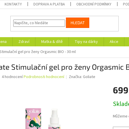
KONTAKTY
DOPRAVA A PLATBA
OBCHODNÍ PODMÍNKY
PO
HLEDAT
iena
Zdraví
Matka & dítě
Tipy na dárky
Akce
Stimulační gel pro ženy Orgasmic BIO - 30 ml
ate Stimulační gel pro ženy Orgasmic 
Průměrné
4 hodnocení
Podrobnosti hodnocení
Značka:
Goliate
hodnocení
produktu
699
je
4,8
Měrná
Skla
z
cena:
5
hvězdiček.
Můžeme d