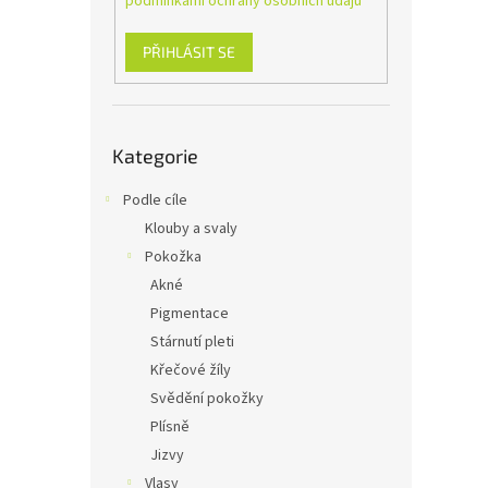
podmínkami ochrany osobních údajů
n
e
l
PŘIHLÁSIT SE
Přeskočit
Kategorie
kategorie
Podle cíle
Klouby a svaly
Pokožka
Akné
Pigmentace
Stárnutí pleti
Křečové žíly
Svědění pokožky
Plísně
Jizvy
Vlasy