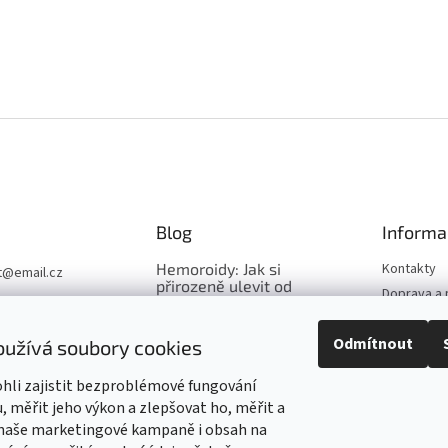
Blog
Informa
Hemoroidy: Jak si
Kontakty
t
@
email.cz
přirozeně ulevit od
Doprava a 
LT.CZ
bolesti, svědění i
Obchodní 
krvácení?
t.cz
Odmítnout
Podmínky 
oužívá soubory cookies
Říjnové posílení imunity –
údajů
naše TOP produkty pro
li zajistit bezproblémové fungování
O nás
podzim
 měřit jeho výkon a zlepšovat ho, měřit a
Zubní pasta Dabur Red
 naše marketingové kampaně i obsah na