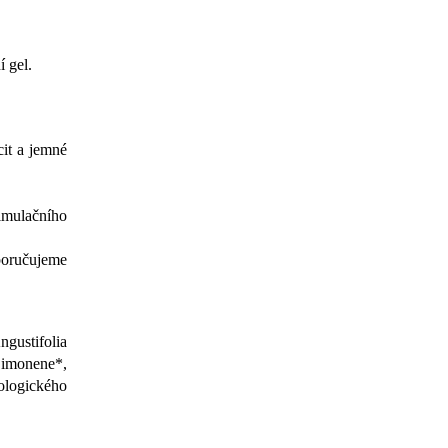
í gel.
cit a jemné
timulačního
oporučujeme
gustifolia
Limonene*,
ologického