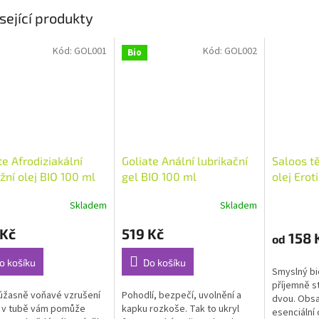
sející produkty
Kód:
GOL001
Kód:
GOL002
Bio
te Afrodiziakální
Goliate Anální lubrikační
Saloos t
ní olej BIO 100 ml
gel BIO 100 ml
olej Erot
Skladem
Skladem
rné
Průměrné
Průměrné
cení
hodnocení
hodnocení
 Kč
519 Kč
ktu
produktu
produktu
158 
od
je
je
5,0
5,0
o košíku
Do košíku
Smyslný bi
z
z
příjemně s
5
5
úžasně voňavé vzrušení
Pohodlí, bezpečí, uvolnění a
dvou. Obsa
ček.
hvězdiček.
hvězdiček.
 v tubě vám pomůže
kapku rozkoše. Tak to ukryl
esenciální 