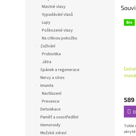
Mastné vlasy
Souvi
Vypadávání vlasů
Lupy
Bio
Poškozené vlasy
Na citlivou pokožku
Zažívání
Probiotika
Játra
Golia
Spánek a regenerace
masáž
Nervy a stres
Imunita
Průmě
Nachlazení
hodno
589
produ
Prevence
je
Detoxikace
5,0
D
z
Paměť a soustředění
5
Hemoroidy
Tohle 
hvězdi
ukryté
Mužské zdraví