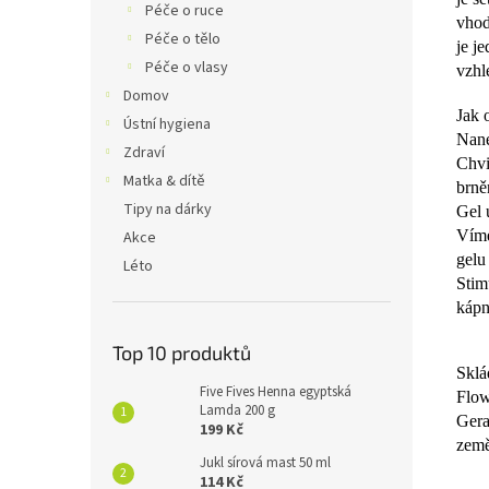
Péče o ruce
vhod
Péče o tělo
je j
Péče o vlasy
vzhl
Domov
Jak 
Ústní hygiena
Nane
Zdraví
Chvi
Matka & dítě
brně
Tipy na dárky
Gel 
Víme
Akce
gelu
Léto
Stim
kápn
Top 10 produktů
Sklá
Five Fives Henna egyptská
Flow
Lamda 200 g
Gera
199 Kč
země
Jukl sírová mast 50 ml
114 Kč