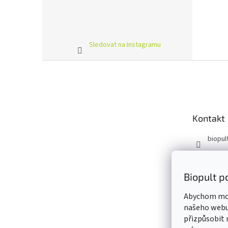
Sledovat na Instagramu
Z
á
p
a
t
Kontakt
í
biopul
BIOPU
biopul
Biopult p
Abychom moh
našeho webu,
přizpůsobit