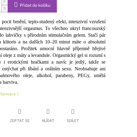
Přidat do košíku
 pocit brnění, teplo-studený efekt, intenzivní vzrušení
intenzivnější orgasmus. To všechno ukryl francouzský
do lahvičky s přírodním stimulačním gelem. Stačí pár
 klitoris a na dalších 10–20 minut máte o absolutní
ostaráno. Prožitek umocní hlavně příjemně hřejivé
ní oleje z máty a levandule. Orgasmický gel si rozumí s
 i erotickými hračkami a navíc je jedlý, takže se
 ostýchat při líbání a orálním sexu. Neobsahuje ani
almového oleje, alkohol, parabeny, PEGy, umělá
a barviva.
informace
ZEPTAT SE
HLÍDAT
SDÍLET