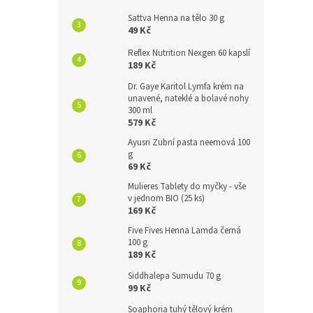
Sattva Henna na tělo 30 g
49 Kč
Reflex Nutrition Nexgen 60 kapslí
189 Kč
Dr. Gaye Karitol Lymfa krém na
unavené, nateklé a bolavé nohy
300 ml
579 Kč
Ayusri Zubní pasta neemová 100
g
69 Kč
Mulieres Tablety do myčky - vše
v jednom BIO (25 ks)
169 Kč
Five Fives Henna Lamda černá
100 g
189 Kč
Siddhalepa Sumudu 70 g
99 Kč
Soaphoria tuhý tělový krém