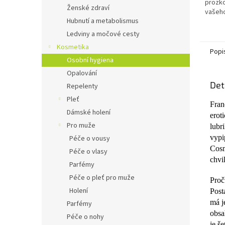
prozko
Ženské zdraví
vašeho
Hubnutí a metabolismus
Ledviny a močové cesty
Kosmetika
Popi
Osobní hygiena
Opalování
Det
Repelenty
Pleť
Fran
Dámské holení
erot
Pro muže
lubr
vypi
Péče o vousy
Cosm
Péče o vlasy
chvi
Parfémy
Péče o pleť pro muže
Proč
Holení
Post
má j
Parfémy
obsa
Péče o nohy
je še