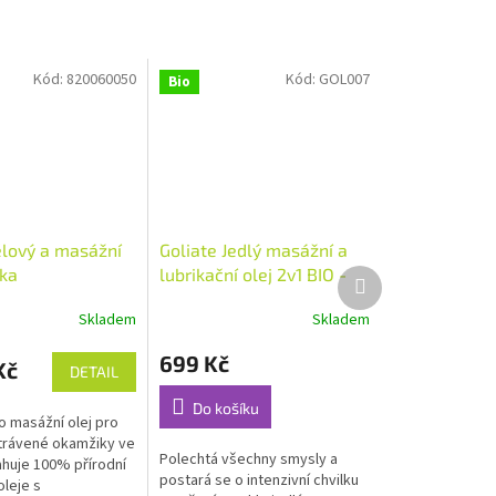
Kód:
820060050
Kód:
GOL007
Bio
ělový a masážní
Goliate Jedlý masážní a
ika
lubrikační olej 2v1 BIO -
Další
produkt
oříšek - 50 ml
Skladem
Skladem
Průměrné
hodnocení
699 Kč
produktu
Kč
DETAIL
je
5,0
Do košíku
o masážní olej pro
z
trávené okamžiky ve
5
Polechtá všechny smysly a
huje 100% přírodní
hvězdiček.
postará se o intenzivní chvilku
oleje s