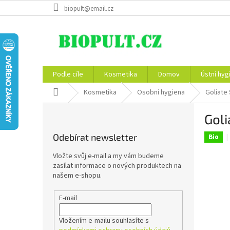
Přejít
biopult@email.cz
na
obsah
Podle cíle
Kosmetika
Domov
Ústní hyg
Domů
Kosmetika
Osobní hygiena
Goliate 
P
Goli
o
s
Odebírat newsletter
Bio
t
r
Vložte svůj e-mail a my vám budeme
a
zasílat informace o nových produktech na
n
našem e-shopu.
n
í
E-mail
p
a
Vložením e-mailu souhlasíte s