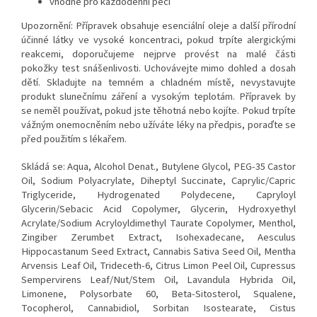
vhodné pro každodenní péči
Upozornění: Přípravek obsahuje esenciální oleje a další přírodní
účinné látky ve vysoké koncentraci, pokud trpíte alergickými
reakcemi, doporučujeme nejprve provést na malé části
pokožky test snášenlivosti. Uchovávejte mimo dohled a dosah
dětí. Skladujte na temném a chladném místě, nevystavujte
produkt slunečnímu záření a vysokým teplotám. Přípravek by
se neměl používat, pokud jste těhotná nebo kojíte. Pokud trpíte
vážným onemocněním nebo užíváte léky na předpis, poraďte se
před použitím s lékařem.
Skládá se: Aqua, Alcohol Denat., Butylene Glycol, PEG-35 Castor
Oil, Sodium Polyacrylate, Diheptyl Succinate, Caprylic/Capric
Triglyceride, Hydrogenated Polydecene, Capryloyl
Glycerin/Sebacic Acid Copolymer, Glycerin, Hydroxyethyl
Acrylate/Sodium Acryloyldimethyl Taurate Copolymer, Menthol,
Zingiber Zerumbet Extract, Isohexadecane, Aesculus
Hippocastanum Seed Extract, Cannabis Sativa Seed Oil, Mentha
Arvensis Leaf Oil, Trideceth-6, Citrus Limon Peel Oil, Cupressus
Sempervirens Leaf/Nut/Stem Oil, Lavandula Hybrida Oil,
Limonene, Polysorbate 60, Beta-Sitosterol, Squalene,
Tocopherol, Cannabidiol, Sorbitan Isostearate, Cistus