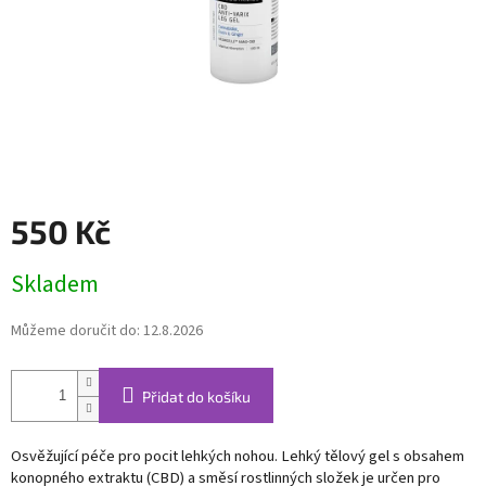
550 Kč
Měrná
Skladem
cena:
Můžeme doručit do:
12.8.2026
Přidat do košíku
Osvěžující péče pro pocit lehkých nohou.
Lehký tělový gel s obsahem
konopného extraktu (CBD) a směsí rostlinných složek je určen pro