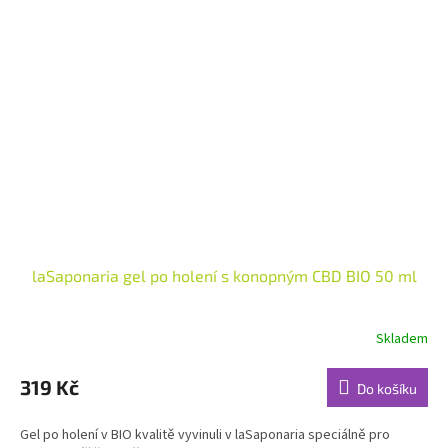
laSaponaria gel po holení s konopným CBD BIO 50 ml
Skladem
Průměrné
hodnocení
produktu
319 Kč
Do košíku
je
5,0
Gel po holení v BIO kvalitě vyvinuli v laSaponaria speciálně pro
z