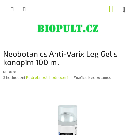
Přejít
NÁKUP
na
obsah
KOŠÍK
Neobotanics Anti-Varix Leg Gel s
konopím 100 ml
NEB028
Průměrné
3 hodnocení
Podrobnosti hodnocení
Značka:
Neobotanics
hodnocení
produktu
je
5,0
z
5
hvězdiček.