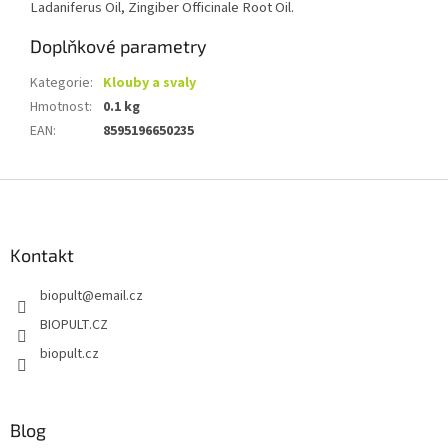
Ladaniferus Oil, Zingiber Officinale Root Oil.
Doplňkové parametry
Kategorie
:
Klouby a svaly
Hmotnost
:
0.1 kg
EAN
:
8595196650235
Z
á
p
a
Kontakt
t
biopult
@
email.cz
í
BIOPULT.CZ
biopult.cz
Blog