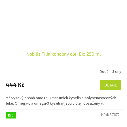
Nobilis Tilia konopný olej Bio 250 ml
Dodání 3 dny
Průměrné
hodnocení
produktu
444 Kč
DETAIL
je
5,0
Má vysoký obsah omega-3 mastných kyselin a polynenasycených
z
tuků. Omega-6 a omega-3 kyseliny jsou v oleji obsaženy v...
5
hvězdiček.
Kód:
37672L
Bio