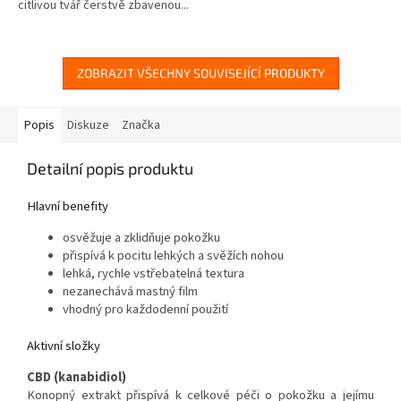
citlivou tvář čerstvě zbavenou...
5
hvězdiček.
ZOBRAZIT VŠECHNY SOUVISEJÍCÍ PRODUKTY
Popis
Diskuze
Značka
Detailní popis produktu
Hlavní benefity
osvěžuje a zklidňuje pokožku
přispívá k pocitu lehkých a svěžích nohou
lehká, rychle vstřebatelná textura
nezanechává mastný film
vhodný pro každodenní použití
Aktivní složky
CBD (kanabidiol)
Konopný extrakt přispívá k celkové péči o pokožku a jejímu