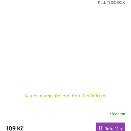
Kód:
730010010
Saloos esenciální olej Anti-Tabák 10 ml
Skladem
Průměrné
hodnocení
produktu
109 Kč
Do košíku