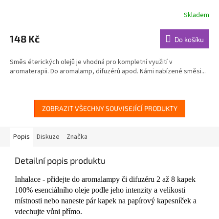
Skladem
Průměrné
hodnocení
produktu
148 Kč
Do košíku
je
5,0
Směs éterických olejů je vhodná pro kompletní využití v
z
aromaterapii. Do aromalamp, difuzérů apod. Námi nabízené směsi...
5
hvězdiček.
ZOBRAZIT VŠECHNY SOUVISEJÍCÍ PRODUKTY
Popis
Diskuze
Značka
Detailní popis produktu
Inhalace - přidejte do aromalampy či difuzéru 2 až 8 kapek
100% esenciálního oleje podle jeho intenzity a velikosti
místnosti nebo naneste pár kapek na papírový kapesníček a
vdechujte vůni přímo.