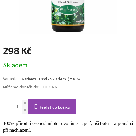
298 Kč
Měrná
Skladem
cena:
Varianta
Můžeme doručit do:
13.8.2026
Přidat do košíku
100% přírodní esenciální olej uvolňuje napětí, tiší bolesti a pomáhá
při nachlazení.