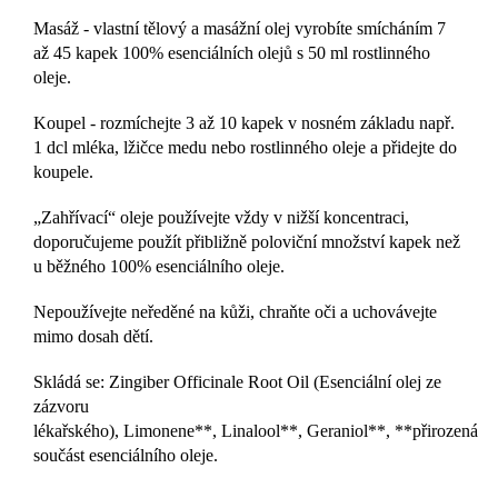
Masáž - vlastní tělový a masážní olej vyrobíte smícháním 7
až 45 kapek 100% esenciálních olejů s 50 ml rostlinného
oleje.
Koupel - rozmíchejte 3 až 10 kapek v nosném základu např.
1 dcl mléka, lžičce medu nebo rostlinného oleje a přidejte do
koupele.
„Zahřívací“ oleje používejte vždy v nižší koncentraci,
doporučujeme použít přibližně poloviční množství kapek než
u běžného 100% esenciálního oleje.
Nepoužívejte neředěné na kůži, chraňte oči a uchovávejte
mimo dosah dětí.
Skládá se: Zingiber Officinale Root Oil (Esenciální olej ze
zázvoru
lékařského), Limonene**, Linalool**, Geraniol**, **přirozená
součást esenciálního oleje.