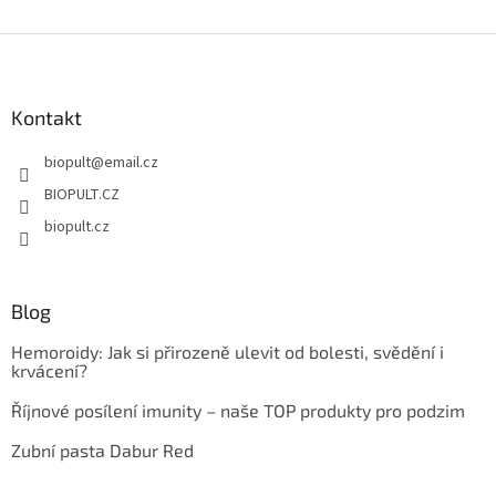
Z
á
p
a
Kontakt
t
biopult
@
email.cz
í
BIOPULT.CZ
biopult.cz
Blog
Hemoroidy: Jak si přirozeně ulevit od bolesti, svědění i
krvácení?
Říjnové posílení imunity – naše TOP produkty pro podzim
Zubní pasta Dabur Red