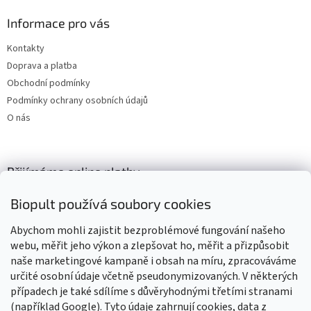
Informace pro vás
Kontakty
Doprava a platba
Obchodní podmínky
Podmínky ochrany osobních údajů
O nás
Přijímáme online platby
Biopult používá soubory cookies
Abychom mohli zajistit bezproblémové fungování našeho
webu, měřit jeho výkon a zlepšovat ho, měřit a přizpůsobit
naše marketingové kampaně i obsah na míru, zpracováváme
Výrobky označené BIO jsou certifikované kontrolní organizací CZ-
BIO-003
určité osobní údaje včetně pseudonymizovaných. V některých
případech je také sdílíme s důvěryhodnými třetími stranami
(například Google). Tyto údaje zahrnují cookies, data z