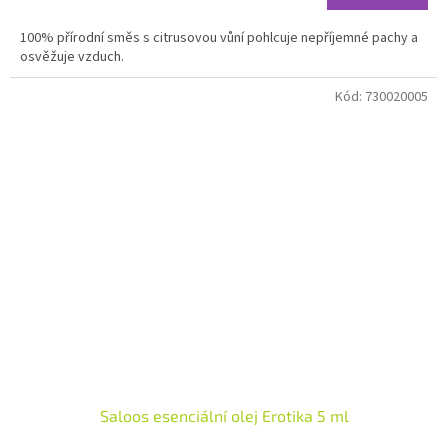
je
5,0
100% přírodní směs s citrusovou vůní pohlcuje nepříjemné pachy a
z
osvěžuje vzduch.
5
hvězdiček.
Kód:
730020005
Saloos esenciální olej Erotika 5 ml