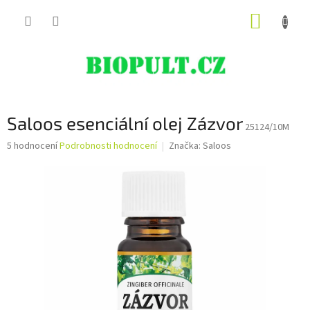
Přejít
NÁKUP
na
obsah
KOŠÍK
Saloos esenciální olej Zázvor
25124/10M
Průměrné
5 hodnocení
Podrobnosti hodnocení
Značka:
Saloos
hodnocení
produktu
je
4,4
z
5
hvězdiček.