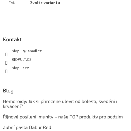
EAN
:
Zvolte variantu
Z
á
p
a
Kontakt
t
biopult
@
email.cz
í
BIOPULT.CZ
biopult.cz
Blog
Hemoroidy: Jak si přirozeně ulevit od bolesti, svědění i
krvácení?
Říjnové posílení imunity – naše TOP produkty pro podzim
Zubní pasta Dabur Red