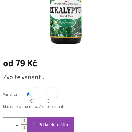
od
79 Kč
Měrná
Zvolte variantu
cena:
Varianta
Můžeme doručit do:
Zvolte variantu
Přidat do košíku