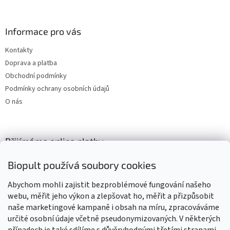
Informace pro vás
Kontakty
Doprava a platba
Obchodní podmínky
Podmínky ochrany osobních údajů
O nás
Přijímáme online platby
Biopult používá soubory cookies
Abychom mohli zajistit bezproblémové fungování našeho
webu, měřit jeho výkon a zlepšovat ho, měřit a přizpůsobit
naše marketingové kampaně i obsah na míru, zpracováváme
Výrobky označené BIO jsou certifikované kontrolní organizací CZ-
BIO-003
určité osobní údaje včetně pseudonymizovaných. V některých