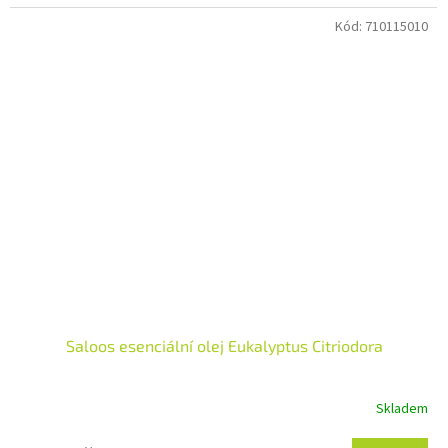
hvězdiček.
Kód:
710115010
Saloos esenciální olej Eukalyptus Citriodora
Skladem
Průměrné
hodnocení