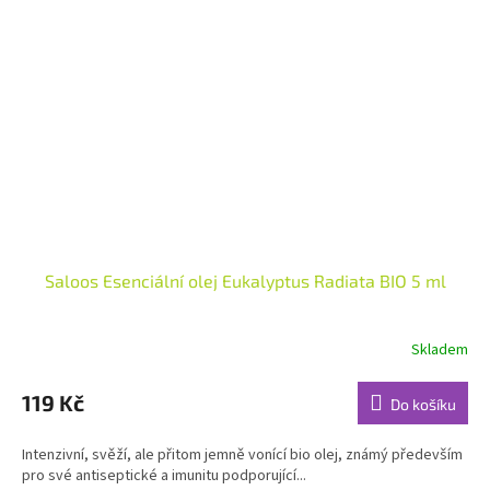
Saloos Esenciální olej Eukalyptus Radiata BIO 5 ml
Skladem
Průměrné
hodnocení
produktu
119 Kč
Do košíku
je
5,0
Intenzivní, svěží, ale přitom jemně vonící bio olej, známý především
z
pro své antiseptické a imunitu podporující...
5