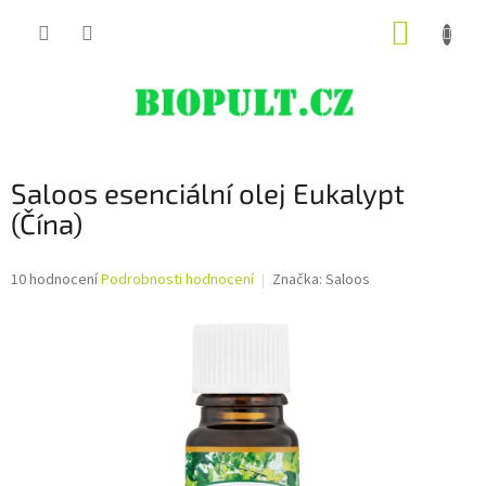
Přejít
NÁKUP
na
obsah
KOŠÍK
Saloos esenciální olej Eukalypt
(Čína)
Průměrné
10 hodnocení
Podrobnosti hodnocení
Značka:
Saloos
hodnocení
produktu
je
5,0
z
5
hvězdiček.