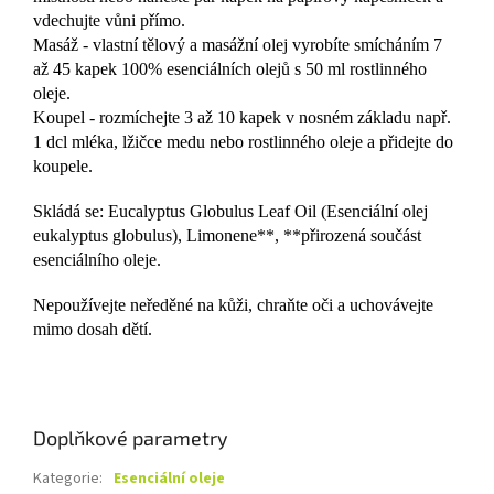
vdechujte vůni přímo.
Masáž - vlastní tělový a masážní olej vyrobíte smícháním 7
až 45 kapek 100% esenciálních olejů s 50 ml rostlinného
oleje.
Koupel - rozmíchejte 3 až 10 kapek v nosném základu např.
1 dcl mléka, lžičce medu nebo rostlinného oleje a přidejte do
koupele.
Skládá se: Eucalyptus Globulus Leaf Oil (Esenciální olej
eukalyptus globulus), Limonene**, **přirozená součást
esenciálního oleje.
Nepoužívejte neředěné na kůži, chraňte oči a uchovávejte
mimo dosah dětí.
Doplňkové parametry
Kategorie
:
Esenciální oleje