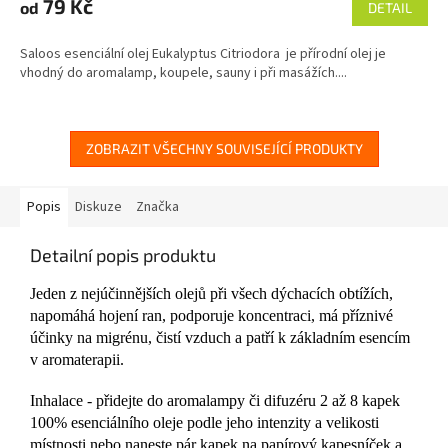
produktu
79 Kč
od
DETAIL
je
5,0
Saloos esenciální olej Eukalyptus Citriodora je přírodní olej je
z
vhodný do aromalamp, koupele, sauny i při masážích....
5
hvězdiček.
ZOBRAZIT VŠECHNY SOUVISEJÍCÍ PRODUKTY
Popis
Diskuze
Značka
Detailní popis produktu
Jeden z nejúčinnějších olejů při všech dýchacích obtížích,
napomáhá hojení ran, podporuje koncentraci, má příznivé
účinky na migrénu, čistí vzduch a patří k základním esencím
v aromaterapii.
Inhalace - přidejte do aromalampy či difuzéru 2 až 8 kapek
100% esenciálního oleje podle jeho intenzity a velikosti
místnosti nebo naneste pár kapek na papírový kapesníček a