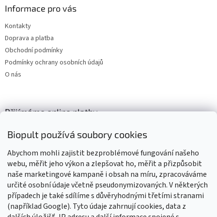
Informace pro vás
Kontakty
Doprava a platba
Obchodní podmínky
Podmínky ochrany osobních údajů
O nás
Přijímáme online platby
Biopult používá soubory cookies
Abychom mohli zajistit bezproblémové fungování našeho
webu, měřit jeho výkon a zlepšovat ho, měřit a přizpůsobit
naše marketingové kampaně i obsah na míru, zpracováváme
Výrobky označené BIO jsou certifikované kontrolní organizací CZ-
BIO-003
určité osobní údaje včetně pseudonymizovaných. V některých
případech je také sdílíme s důvěryhodnými třetími stranami
(například Google). Tyto údaje zahrnují cookies, data z