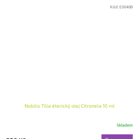
Kód:
E0040B
Nobilis Tilia éterický olej Citronela 10 ml
Skladem
Průměrné
hodnocení
produktu