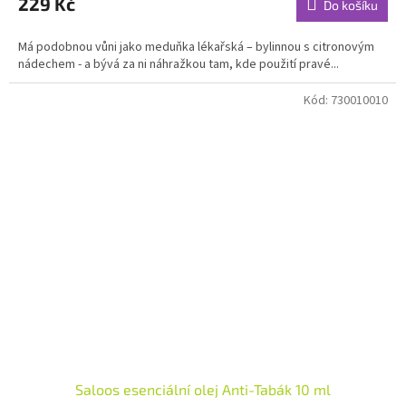
229 Kč
Do košíku
je
5,0
Má podobnou vůni jako meduňka lékařská – bylinnou s citronovým
z
nádechem - a bývá za ni náhražkou tam, kde použití pravé...
5
hvězdiček.
Kód:
730010010
Saloos esenciální olej Anti-Tabák 10 ml