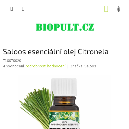
Přejít
NÁKUP
na
obsah
KOŠÍK
Saloos esenciální olej Citronela
710070020
Průměrné
4 hodnocení
Podrobnosti hodnocení
Značka:
Saloos
hodnocení
produktu
je
5,0
z
5
hvězdiček.