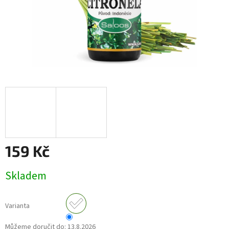
159 Kč
Měrná
Skladem
cena:
Varianta
Můžeme doručit do:
13.8.2026