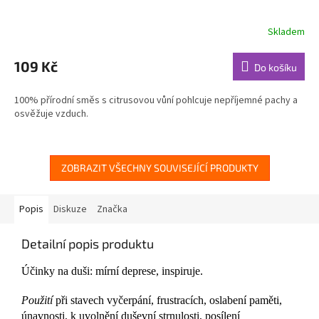
Skladem
Průměrné
hodnocení
produktu
109 Kč
Do košíku
je
5,0
100% přírodní směs s citrusovou vůní pohlcuje nepříjemné pachy a
z
osvěžuje vzduch.
5
hvězdiček.
ZOBRAZIT VŠECHNY SOUVISEJÍCÍ PRODUKTY
Popis
Diskuze
Značka
Detailní popis produktu
Účinky na duši: mírní deprese, inspiruje.
Použití
při stavech vyčerpání, frustracích, oslabení paměti,
únavnosti, k uvolnění duševní strnulosti, posílení