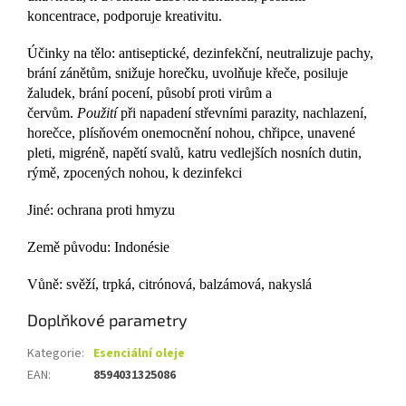
koncentrace, podporuje kreativitu.
Účinky na tělo: antiseptické, dezinfekční, neutralizuje pachy,
brání zánětům, snižuje horečku, uvolňuje křeče, posiluje
žaludek, brání pocení, působí proti virům a
červům.
Použití
při napadení střevními parazity, nachlazení,
horečce, plísňovém onemocnění nohou, chřipce, unavené
pleti, migréně, napětí svalů, katru vedlejších nosních dutin,
rýmě, zpocených nohou, k dezinfekci
Jiné: ochrana proti hmyzu
Země původu: Indonésie
Vůně: svěží, trpká, citrónová, balzámová, nakyslá
Doplňkové parametry
Kategorie
:
Esenciální oleje
EAN
:
8594031325086