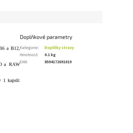
Doplňkové parametry
Kategorie
:
Doplňky stravy
 B6 a B12,
Hmotnost
:
0.1 kg
EAN
:
8594172691019
BIO a RAW
 1 kapsli: