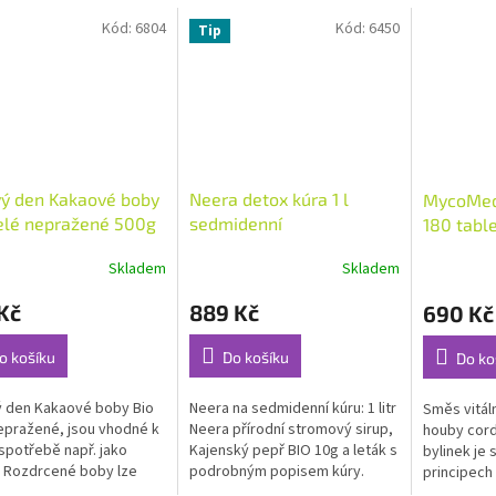
Kód:
6804
Kód:
6450
Tip
ý den Kakaové boby
Neera detox kúra 1 l
MycoMed
elé nepražené 500g
sedmidenní
180 tabl
Skladem
Skladem
rné
Průměrné
Průměrné
cení
hodnocení
hodnocení
Kč
889 Kč
690 Kč
ktu
produktu
produktu
je
je
4,6
5,0
o košíku
Do košíku
Do ko
z
z
5
5
 den Kakaové boby Bio
Neera na sedmidenní kúru: 1 litr
Směs vitáln
ček.
hvězdiček.
hvězdiček.
epražené, jsou vhodné k
Neera přírodní stromový sirup,
houby cord
spotřebě např. jako
Kajenský pepř BIO 10g a leták s
bylinek je
. Rozdrcené boby lze
podrobným popisem kúry.
principech 
k...
medicíny,..