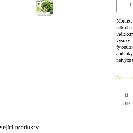
Moringa 
odkud se 
indické
vysoký 
fytonut
aminoky
nejvýzna
Detailní 
TISK
sející produkty