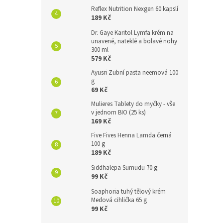
Reflex Nutrition Nexgen 60 kapslí
189 Kč
Dr. Gaye Karitol Lymfa krém na
unavené, nateklé a bolavé nohy
300 ml
579 Kč
Ayusri Zubní pasta neemová 100
g
69 Kč
Mulieres Tablety do myčky - vše
v jednom BIO (25 ks)
169 Kč
Five Fives Henna Lamda černá
100 g
189 Kč
Siddhalepa Sumudu 70 g
99 Kč
Soaphoria tuhý tělový krém
Medová cihlička 65 g
99 Kč