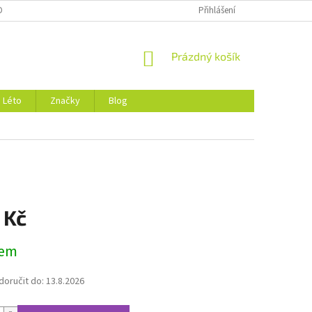
DMÍNKY OCHRANY OSOBNÍCH ÚDAJŮ
O NÁS
Přihlášení
NÁKUPNÍ
Prázdný košík
KOŠÍK
Léto
Značky
Blog
 Kč
dem
oručit do:
13.8.2026