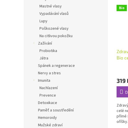
Mastné vlasy
Bio
Vypadávání vlasů
Lupy
Poškozené vlasy
Na citlivou pokožku
Zažívání
Probiotika
Zdrav
Bio c
Játra
Spánek a regenerace
Průmě
Nervy a stres
hodno
319 
Imunita
produ
je
Nachlazení
4,6
D
Prevence
z
5
Detoxikace
Zdravý
hvězdi
Paměť a soustředění
celé n
přímé 
Hemoroidy
oříšky
Mužské zdraví
použít 