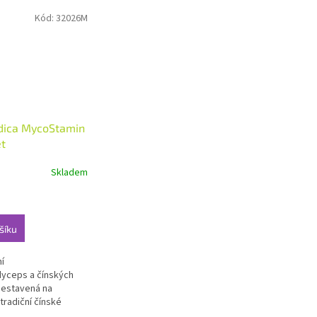
Kód:
32026M
ica MycoStamin
et
Skladem
šíku
í
yceps a čínských
 sestavená na
tradiční čínské
.