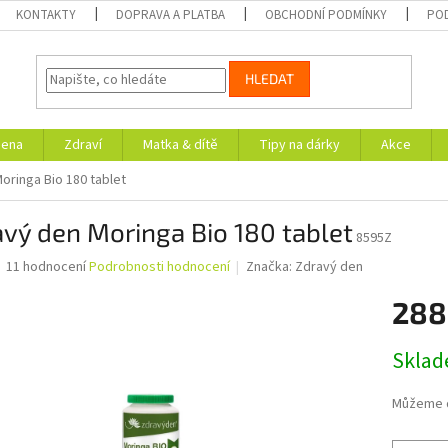
KONTAKTY
DOPRAVA A PLATBA
OBCHODNÍ PODMÍNKY
PO
HLEDAT
iena
Zdraví
Matka & dítě
Tipy na dárky
Akce
oringa Bio 180 tablet
vý den Moringa Bio 180 tablet
8595Z
Průměrné
11 hodnocení
Podrobnosti hodnocení
Značka:
Zdravý den
hodnocení
produktu
288
je
4,8
Měrná
Skla
z
cena:
5
hvězdiček.
Můžeme d