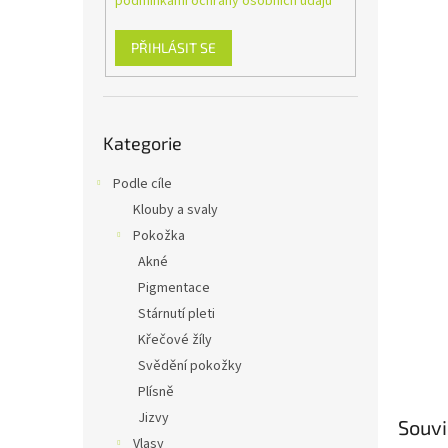
podmínkami ochrany osobních údajů
n
e
l
PŘIHLÁSIT SE
Přeskočit
Kategorie
kategorie
Podle cíle
Klouby a svaly
Pokožka
Akné
Pigmentace
Stárnutí pleti
Křečové žíly
Svědění pokožky
Plísně
Jizvy
Souvi
Vlasy