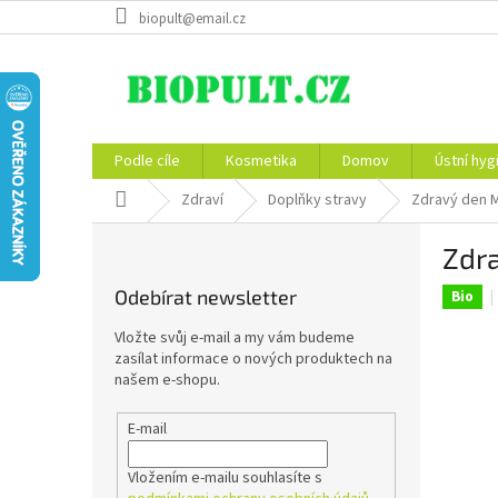
Přejít
biopult@email.cz
na
obsah
Podle cíle
Kosmetika
Domov
Ústní hyg
Domů
Zdraví
Doplňky stravy
Zdravý den M
P
Zdra
o
s
Odebírat newsletter
Bio
t
r
Vložte svůj e-mail a my vám budeme
a
zasílat informace o nových produktech na
n
našem e-shopu.
n
í
E-mail
p
a
Vložením e-mailu souhlasíte s