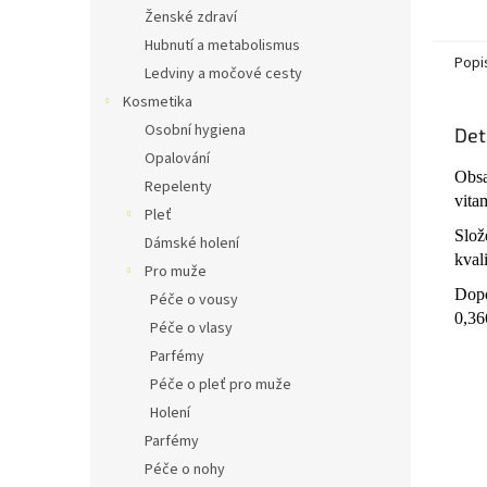
Ženské zdraví
Hubnutí a metabolismus
Popi
Ledviny a močové cesty
Kosmetika
Osobní hygiena
Det
Opalování
Obsa
Repelenty
vita
Pleť
Slož
Dámské holení
kval
Pro muže
Dopo
Péče o vousy
0,36
Péče o vlasy
Parfémy
Péče o pleť pro muže
Holení
Parfémy
Péče o nohy