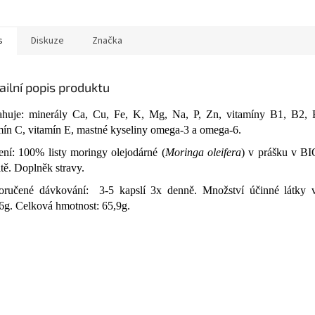
s
Diskuze
Značka
ailní popis produktu
huje: minerály Ca, Cu, Fe, K, Mg, Na, P, Zn, vitamíny B1, B2,
mín C, vitamín E, mastné kyseliny omega-3 a omega-6.
ení: 100% listy moringy olejodárné (
Moringa oleifera
) v prášku v 
itě. Doplněk stravy.
ručené dávkování: 3-5 kapslí 3x denně. Množství účinné látky v
6g. Celková hmotnost: 65,9g.