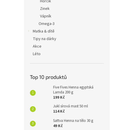
Hořčík
Zinek
Vápník
Omega-3
Matka & dítě
Tipy na dárky
Akce
Léto
Top 10 produktů
Five Fives Henna egyptská
Lamda 200 g
199 Kč
Jukl sírová mast 50 ml
114 Kč
Sattva Henna na tělo 30 g
49 Kč