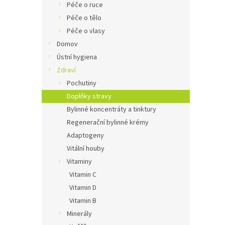
Péče o ruce
Péče o tělo
Péče o vlasy
Domov
Ústní hygiena
Zdraví
Pochutiny
Doplňky stravy
Bylinné koncentráty a tinktury
Regenerační bylinné krémy
Adaptogeny
Vitální houby
Vitaminy
Vitamin C
Vitamin D
Vitamin B
Minerály