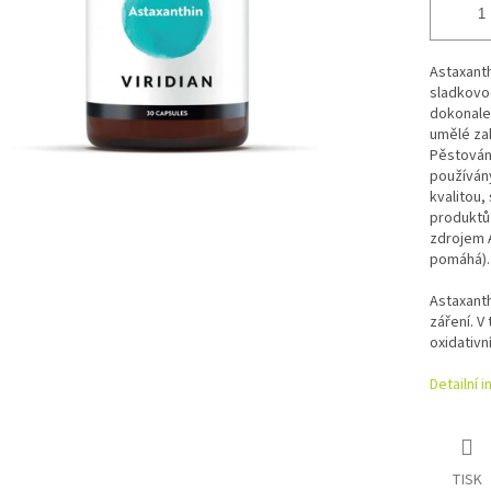
Astaxant
sladkovod
dokonale 
umělé zah
Pěstování
používány
kvalitou,
produktů 
zdrojem A
pomáhá).
Astaxanth
záření. V
oxidativn
Detailní 
TISK