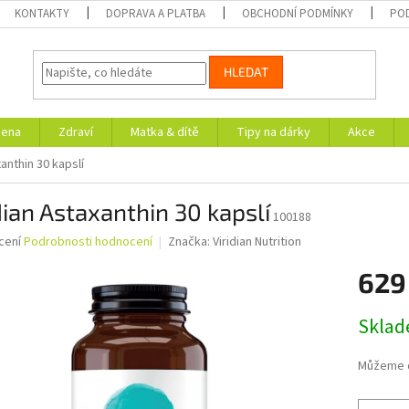
KONTAKTY
DOPRAVA A PLATBA
OBCHODNÍ PODMÍNKY
PO
HLEDAT
iena
Zdraví
Matka & dítě
Tipy na dárky
Akce
xanthin 30 kapslí
dian Astaxanthin 30 kapslí
100188
né
cení
Podrobnosti hodnocení
Značka:
Viridian Nutrition
ní
629
u
Měrná
Skla
cena:
ek.
Můžeme d