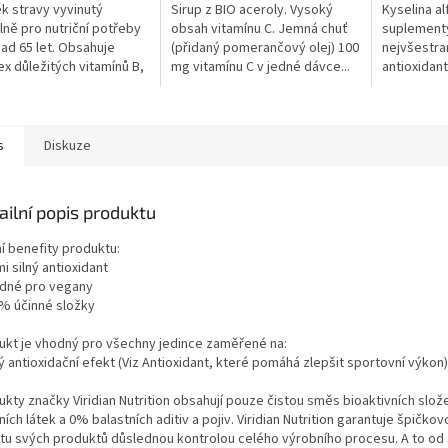
5
5
k stravy vyvinutý
Sirup z BIO aceroly. Vysoký
Kyselina al
ček.
hvězdiček.
hvězdiček.
lně pro nutriční potřeby
obsah vitamínu C. Jemná chuť
suplementy
ad 65 let. Obsahuje
(přidaný pomerančový olej) 100
nejvšestran
x důležitých vitamínů B,
mg vitamínu C v jedné dávce...
antioxidan
D,...
vitamínu,...
s
Diskuze
ailní popis produktu
í benefity produktu:
mi silný antioxidant
odné pro vegany
0% účinné složky
ukt je vhodný pro všechny jedince zaměřené na:
ný antioxidační efekt (Viz Antioxidant, které pomáhá zlepšit sportovní výkon)
ukty značky Viridian Nutrition obsahují pouze čistou směs bioaktivních slo
ních látek a 0% balastních aditiv a pojiv. Viridian Nutrition garantuje špičkov
otu svých produktů důslednou kontrolou celého výrobního procesu. A to od