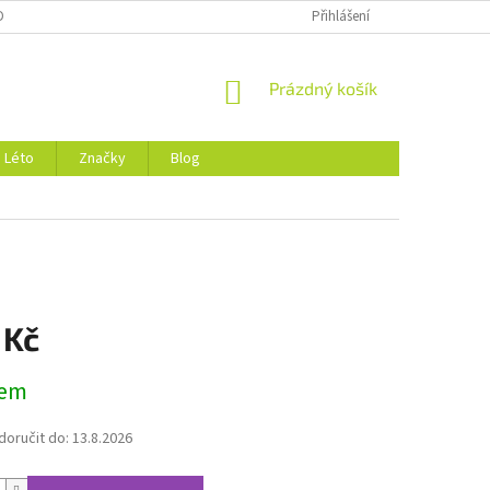
DMÍNKY OCHRANY OSOBNÍCH ÚDAJŮ
O NÁS
Přihlášení
NÁKUPNÍ
Prázdný košík
KOŠÍK
Léto
Značky
Blog
 Kč
dem
oručit do:
13.8.2026