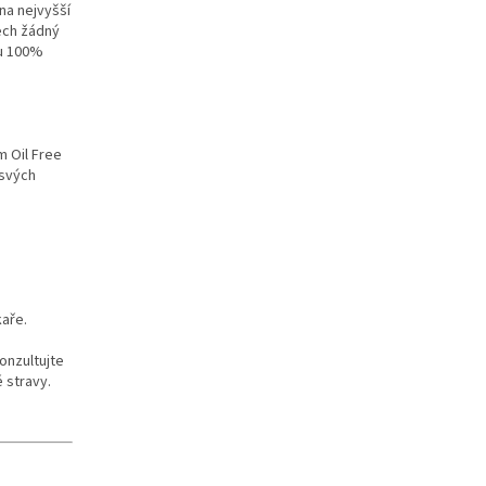
na nejvyšší
tech žádný
ou 100%
m Oil Free
 svých
kaře.
onzultujte
 stravy.