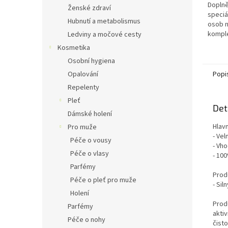
5
Doplně
Ženské zdraví
hvězdi
speciá
Hubnutí a metabolismus
osob n
komple
Ledviny a močové cesty
B12, C, 
Kosmetika
Osobní hygiena
Popi
Opalování
Repelenty
Pleť
Det
Dámské holení
Hlavn
Pro muže
- Vel
Péče o vousy
- Vh
Péče o vlasy
- 10
Parfémy
Prod
Péče o pleť pro muže
- Sil
Holení
Prod
Parfémy
aktiv
Péče o nohy
čist