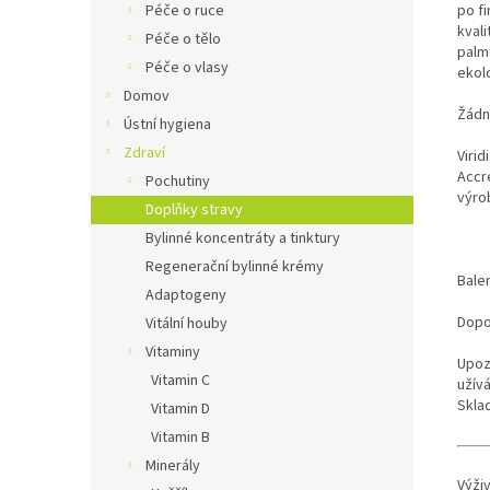
po fi
Péče o ruce
kval
Péče o tělo
palm
Péče o vlasy
ekol
Domov
Žádn
Ústní hygiena
Zdraví
Viri
Accr
Pochutiny
výrob
Doplňky stravy
Bylinné koncentráty a tinktury
Regenerační bylinné krémy
Balen
Adaptogeny
Dopo
Vitální houby
Vitaminy
Upozo
Vitamin C
užív
Skla
Vitamin D
Vitamin B
Minerály
Výži