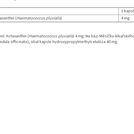
1 kaps
axanthin (
Haematococcus pluvialis
)
4 mg
ní: Astaxanthin (
Haematococcus pluvialis
) 4 mg. Na bázi Měsíčku lékařskéh
ndula officinalis), obal kapsle hydroxypropylmethylcelulóza 40 mg.