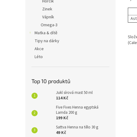
Hořčík
Zinek
Vápník
Ast
Omega-3
Matka & dítě
Slože
Tipy na dárky
(Cale
Akce
Léto
Top 10 produktů
Jukl sírová mast 50 ml
114 Kč
Five Fives Henna egyptská
Lamda 200 g
199 Kč
Sattva Henna na tělo 30 g
49 Kč