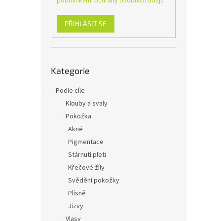
podmínkami ochrany osobních údajů
n
e
l
PŘIHLÁSIT SE
Přeskočit
Kategorie
kategorie
Podle cíle
Klouby a svaly
Pokožka
Akné
Pigmentace
Stárnutí pleti
Křečové žíly
Svědění pokožky
Plísně
Jizvy
Vlasy