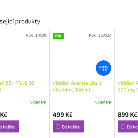
sející produkty
Kód:
10038
Kód:
100024
Bio
599 Kč
–16 %
ian 65+ Multi 60
Viridian Acerola Liquid
Viridian 
í
Vitamin C 100 ml
200 mg 9
(Kyselina
Skladem
Skladem
rné
Průměrné
Průměrné
ALA)
cení
hodnocení
hodnocení
 Kč
499 Kč
899 Kč
ktu
produktu
produktu
je
je
5,0
5,0
o košíku
Do košíku
Do ko
z
z