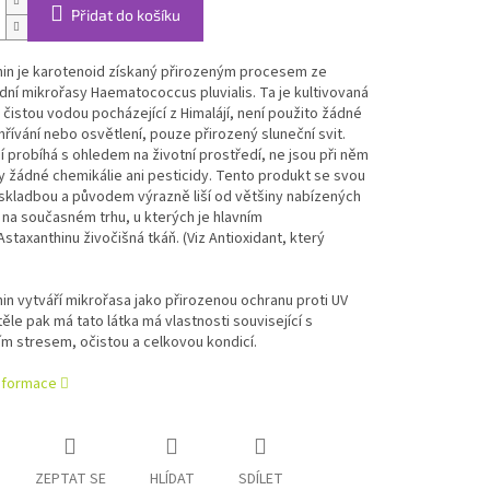
Přidat do košíku
hin je karotenoid získaný přirozeným procesem ze
ní mikrořasy Haematococcus pluvialis. Ta je kultivovaná
čistou vodou pocházející z Himalájí, není použito žádné
řívání nebo osvětlení, pouze přirozený sluneční svit.
 probíhá s ohledem na životní prostředí, ne jsou při něm
 žádné chemikálie ani pesticidy. Tento produkt se svou
 skladbou a původem výrazně liší od většiny nabízených
na současném trhu, u kterých je hlavním
staxanthinu živočišná tkáň. (Viz Antioxidant, který
in vytváří mikrořasa jako přirozenou ochranu proti UV
 těle pak má tato látka má vlastnosti související s
ím stresem, očistou a celkovou kondicí.
informace
ZEPTAT SE
HLÍDAT
SDÍLET