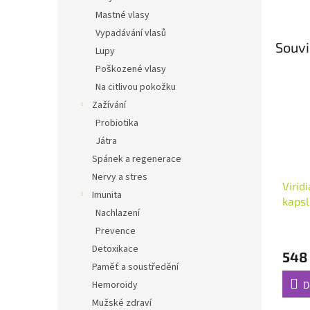
Mastné vlasy
Vypadávání vlasů
Souvi
Lupy
Poškozené vlasy
Na citlivou pokožku
Zažívání
Probiotika
Játra
Spánek a regenerace
Nervy a stres
Virid
Imunita
kapsl
Nachlazení
Průmě
Prevence
hodno
Detoxikace
548
produ
Paměť a soustředění
je
5,0
Hemoroidy
D
z
Mužské zdraví