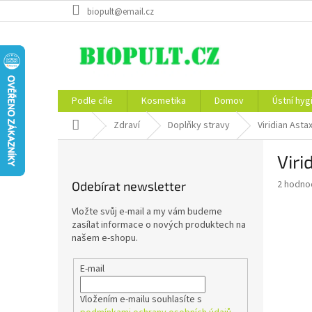
Přejít
biopult@email.cz
na
obsah
Podle cíle
Kosmetika
Domov
Ústní hyg
Domů
Zdraví
Doplňky stravy
Viridian Asta
P
Viri
o
s
Průměr
2 hodno
Odebírat newsletter
t
hodnoce
r
produkt
Vložte svůj e-mail a my vám budeme
a
je
zasílat informace o nových produktech na
4,5
n
našem e-shopu.
z
n
5
í
E-mail
hvězdič
p
a
Vložením e-mailu souhlasíte s