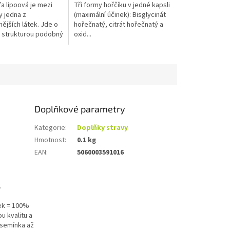
fa lipoová je mezi
Tři formy hořčíku v jedné kapsli
 jedna z
(maximální účinek): Bisglycinát
ějších látek. Jde o
hořečnatý, citrát hořečnatý a
t strukturou podobný
oxid...
Doplňkové parametry
Kategorie
:
Doplňky stravy
Hmotnost
:
0.1 kg
EAN
:
5060003591016
.
žek = 100%
ou kvalitu a
 semínka až