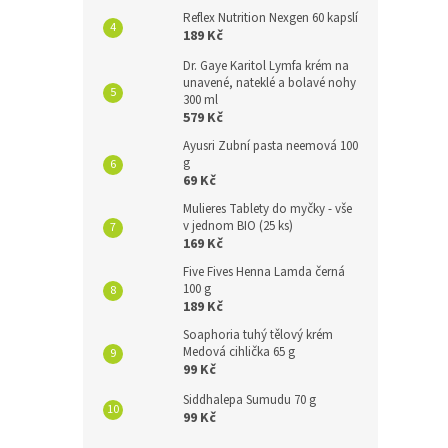
Reflex Nutrition Nexgen 60 kapslí
189 Kč
Dr. Gaye Karitol Lymfa krém na
unavené, nateklé a bolavé nohy
300 ml
579 Kč
Ayusri Zubní pasta neemová 100
g
69 Kč
Mulieres Tablety do myčky - vše
v jednom BIO (25 ks)
169 Kč
Five Fives Henna Lamda černá
100 g
189 Kč
Soaphoria tuhý tělový krém
Medová cihlička 65 g
99 Kč
Siddhalepa Sumudu 70 g
99 Kč