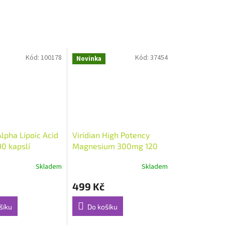
Kód:
100178
Kód:
37454
Novinka
Alpha Lipoic Acid
Viridian High Potency
0 kapslí
Magnesium 300mg 120
 alfa lipoová -
kapslí
Skladem
Skladem
499 Kč
šíku
Do košíku