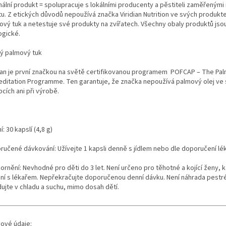
nální produkt = spolupracuje s lokálními producenty a pěstiteli zaměřenými 
itu. Z etických důvodů nepoužívá značka Viridian Nutrition ve svých produk
ový tuk a netestuje své produkty na zvířatech. Všechny obaly produktů js
ogické.
ý palmový tuk
dian je první značkou na světě certifikovanou programem POFCAP – The Pal
editation Programme. Ten garantuje, že značka nepoužívá palmový olej ve
cích ani při výrobě.
í: 30 kapslí (4,8 g)
ručené dávkování: Užívejte 1 kapsli denně s jídlem nebo dle doporučení lé
rnění: Nevhodné pro děti do 3 let. Není určeno pro těhotné a kojící ženy, k
ání s lékařem. Nepřekračujte doporučenou denní dávku. Není náhrada pestré
dujte v chladu a suchu, mimo dosah dětí.
vové údaje: