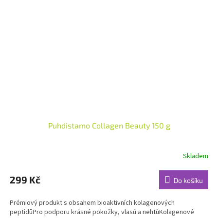
Puhdistamo Collagen Beauty 150 g
Skladem
Průměrné
hodnocení
produktu
299 Kč
Do košíku
je
5,0
Prémiový produkt s obsahem bioaktivních kolagenových
z
peptidůPro podporu krásné pokožky, vlasů a nehtůKolagenové
5