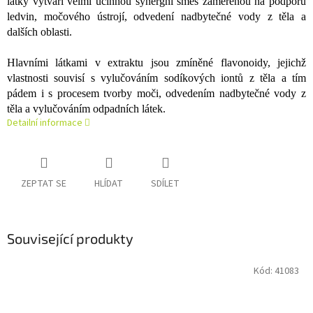
látky vytváří velmi účinnou synergní směs zaměřenou na podporu
ledvin, močového ústrojí, odvedení nadbytečné vody z těla a
dalších oblasti.
Hlavními látkami v extraktu jsou zmíněné flavonoidy, jejichž
vlastnosti souvisí s vylučováním sodíkových iontů z těla a tím
pádem i s procesem tvorby moči, odvedením nadbytečné vody z
těla a vylučováním odpadních látek.
Detailní informace
ZEPTAT SE
HLÍDAT
SDÍLET
Související produkty
Kód:
41083