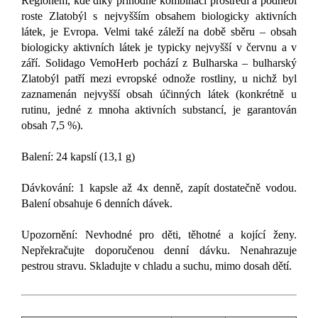
Regionem, kde díky příhodné kombinaci prostředí a podnebí
roste Zlatobýl s nejvyšším obsahem biologicky aktivních
látek, je Evropa. Velmi také záleží na době sběru – obsah
biologicky aktivních látek je typicky nejvyšší v červnu a v
září. Solidago VemoHerb pochází z Bulharska – bulharský
Zlatobýl patří mezi evropské odnože rostliny, u nichž byl
zaznamenán nejvyšší obsah účinných látek (konkrétně u
rutinu, jedné z mnoha aktivních substancí, je garantován
obsah 7,5 %).
Balení: 24 kapslí (13,1 g)
Dávkování:
1 kapsle až 4x denně, zapít dostatečně vodou.
Balení obsahuje 6 denních dávek.
Upozornění: Nevhodné pro děti, těhotné a kojící ženy.
Nepřekračujte doporučenou denní dávku. Nenahrazuje
pestrou stravu. Skladujte v chladu a suchu, mimo dosah dětí.