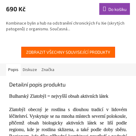
hodnocení
produktu
690 Kč
Do košíku
je
4,8
Kombinace bylin a hub na odstranění chronických Fu Xie (skrytých
z
patogenů) z organismu. Současná...
5
hvězdiček.
ZOBRAZIT VŠECHNY SOUVISEJÍCÍ PRODUKTY
Popis
Diskuze
Značka
Detailní popis produktu
Bulharský Zlatobýl = nejvyšší obsah aktivních látek
Zlatobýl obecný je rostlina s dlouhou tradicí v lidovém
léčitelství. Vyskytuje se na mnoha místech severní polokoule,
přičemž obsah biologicky aktivních látek se liší podle
regionu, kde je rostlina sklizena, a také podle doby sběru.