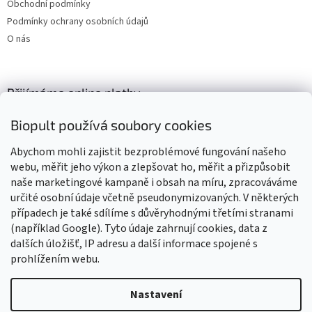
Obchodní podmínky
Podmínky ochrany osobních údajů
O nás
Přijímáme online platby
Biopult používá soubory cookies
Abychom mohli zajistit bezproblémové fungování našeho
webu, měřit jeho výkon a zlepšovat ho, měřit a přizpůsobit
naše marketingové kampaně i obsah na míru, zpracováváme
Výrobky označené BIO jsou certifikované kontrolní organizací CZ-
BIO-003
určité osobní údaje včetně pseudonymizovaných. V některých
případech je také sdílíme s důvěryhodnými třetími stranami
(například Google). Tyto údaje zahrnují cookies, data z
dalších úložišť, IP adresu a další informace spojené s
prohlížením webu.
Vytvořil Shoptet
Nastavení
Vážení zákazníci, z důvodu čerpání dovolené budou všechny