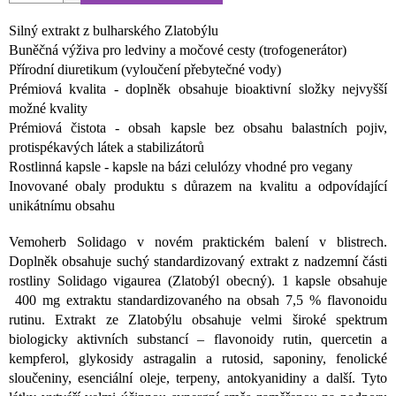
Silný extrakt z bulharského Zlatobýlu
Buněčná výživa pro ledviny a močové cesty (trofogenerátor)
Přírodní diuretikum (vyloučení přebytečné vody)
Prémiová kvalita - doplněk obsahuje bioaktivní složky nejvyšší
možné kvality
Prémiová čistota - obsah kapsle bez obsahu balastních pojiv,
protispékavých látek a stabilizátorů
Rostlinná kapsle - kapsle na bázi celulózy vhodné pro vegany
Inovované obaly produktu s důrazem na kvalitu a odpovídající
unikátnímu obsahu
Vemoherb Solidago v novém praktickém balení v blistrech.
Doplněk obsahuje suchý standardizovaný extrakt z nadzemní části
rostliny Solidago vigaurea (Zlatobýl obecný). 1 kapsle obsahuje
400 mg extraktu standardizovaného na obsah 7,5 % flavonoidu
rutinu. Extrakt ze Zlatobýlu obsahuje velmi široké spektrum
biologicky aktivních substancí – flavonoidy rutin, quercetin a
kempferol, glykosidy astragalin a rutosid, saponiny, fenolické
sloučeniny, esenciální oleje, terpeny, antokyanidiny a další. Tyto