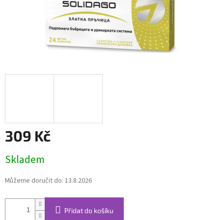
309 Kč
Měrná
Skladem
cena:
Můžeme doručit do:
13.8.2026
Přidat do košíku