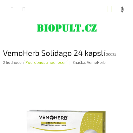
Přejít
NÁKUP
na
obsah
KOŠÍK
VemoHerb Solidago 24 kapslí
20025
Průměrné
2 hodnocení
Podrobnosti hodnocení
Značka:
VemoHerb
hodnocení
produktu
je
5,0
z
5
hvězdiček.