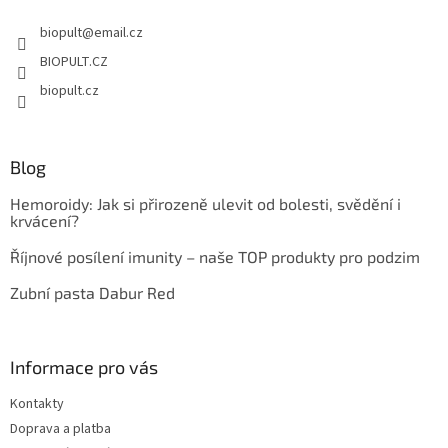
t
biopult
@
email.cz
í
BIOPULT.CZ
biopult.cz
Blog
Hemoroidy: Jak si přirozeně ulevit od bolesti, svědění i
krvácení?
Říjnové posílení imunity – naše TOP produkty pro podzim
Zubní pasta Dabur Red
Informace pro vás
Kontakty
Doprava a platba