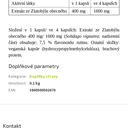
Aktivní látky
v 1 kapsli
ve 4 kapslích
Extrakt ze Zlatobýlu obecného
400 mg
1600 mg
Složení v 1 kapsli/ ve 4 kapslích: Extrakt ze Zlatobýlu
obecného 400 mg/ 1600 mg (
Solidago vigaurea
; nadzemní
část) obsahuje: 7,5 % flavonoidu rutinu. Ostatní složky:
veganská kapsle (hydroxypropylmethylcelulóza), hrachový
protein.
Doplňkové parametry
Kategorie
:
Doplňky stravy
Hmotnost
:
0.1 kg
EAN
:
3800500502670
Z
á
p
a
Kontakt