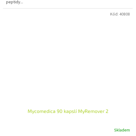
peptidy...
hvězdiček.
Kód:
40808
Mycomedica 90 kapslí MyRemover 2
Skladem
Průměrné