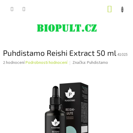
Přejít
NÁKUP
na
obsah
KOŠÍK
Puhdistamo Reishi Extract 50 ml
41025
Průměrné
2 hodnocení
Podrobnosti hodnocení
Značka:
Puhdistamo
hodnocení
produktu
je
5,0
z
5
hvězdiček.