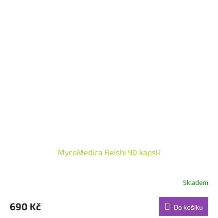
MycoMedica Reishi 90 kapslí
Skladem
Průměrné
hodnocení
produktu
690 Kč
Do košíku
je