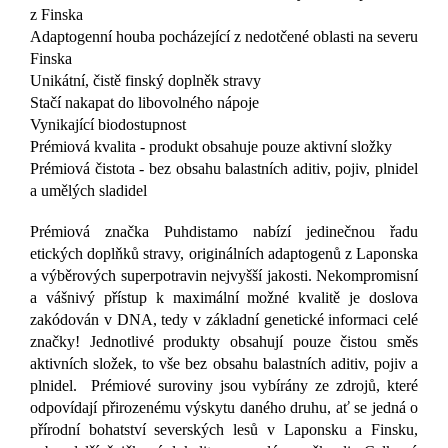
z Finska
Adaptogenní houba pocházející z nedotčené oblasti na severu
Finska
Unikátní, čistě finský doplněk stravy
Stačí nakapat do libovolného nápoje
Vynikající biodostupnost
Prémiová kvalita - produkt obsahuje pouze aktivní složky
Prémiová čistota - bez obsahu balastních aditiv, pojiv, plnidel
a umělých sladidel
Prémiová značka Puhdistamo nabízí jedinečnou řadu
etických doplňků stravy, originálních adaptogenů z Laponska
a výběrových superpotravin nejvyšší jakosti. Nekompromisní
a vášnivý přístup k maximální možné kvalitě je doslova
zakódován v DNA, tedy v základní genetické informaci celé
značky! Jednotlivé produkty obsahují pouze čistou směs
aktivních složek, to vše bez obsahu balastních aditiv, pojiv a
plnidel. Prémiové suroviny jsou vybírány ze zdrojů, které
odpovídají přirozenému výskytu daného druhu, ať se jedná o
přírodní bohatství severských lesů v Laponsku a Finsku,