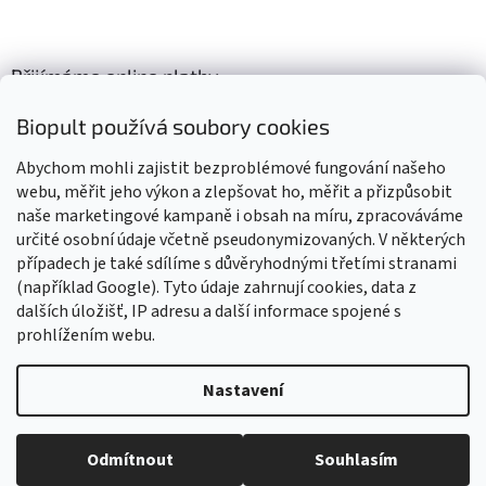
Přijímáme online platby
Biopult používá soubory cookies
Abychom mohli zajistit bezproblémové fungování našeho
webu, měřit jeho výkon a zlepšovat ho, měřit a přizpůsobit
naše marketingové kampaně i obsah na míru, zpracováváme
Výrobky označené BIO jsou certifikované kontrolní organizací CZ-
BIO-003
určité osobní údaje včetně pseudonymizovaných. V některých
případech je také sdílíme s důvěryhodnými třetími stranami
(například Google). Tyto údaje zahrnují cookies, data z
dalších úložišť, IP adresu a další informace spojené s
prohlížením webu.
Vytvořil Shoptet
Nastavení
Vážení zákazníci, z důvodu čerpání dovolené budou všechny
objednávky přijaté v tomto období expedovány od 17. srpna 2026.
Copyright 2026
Biopult.cz
. Všechna práva vyhrazena.
Upravit
Děkujeme za pochopení, trpělivost i vaši přízeň. Přejeme vám krásné
Odmítnout
Souhlasím
nastavení cookies
léto! Tým Biopult.cz