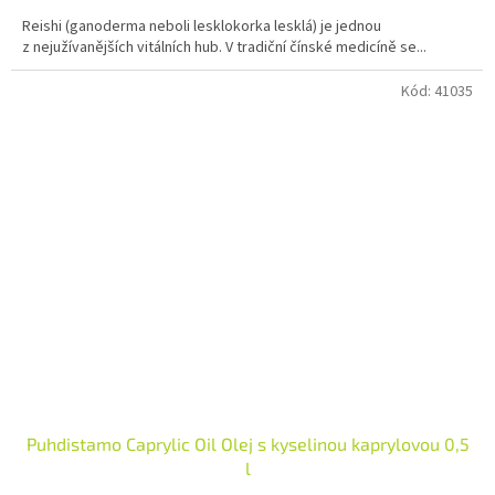
4,9
Reishi (ganoderma neboli lesklokorka lesklá) je jednou
z
z nejužívanějších vitálních hub. V tradiční čínské medicíně se...
5
hvězdiček.
Kód:
41035
Puhdistamo Caprylic Oil Olej s kyselinou kaprylovou 0,5
l