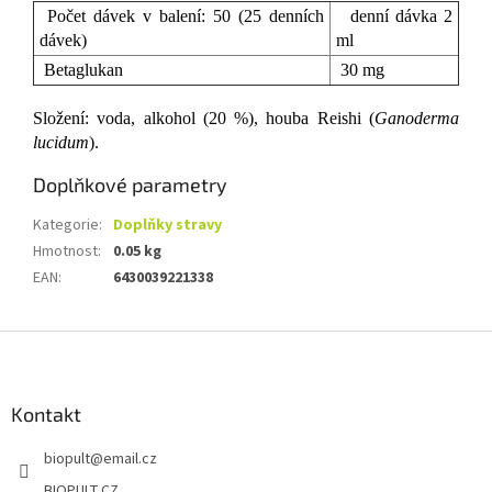
Počet dávek v balení: 50 (25 denních
denní dávka 2
dávek)
ml
Betaglukan
30 mg
Složení: voda, alkohol (20 %), houba Reishi (
Ganoderma
lucidum
).
Doplňkové parametry
Kategorie
:
Doplňky stravy
Hmotnost
:
0.05 kg
EAN
:
6430039221338
Z
á
p
a
Kontakt
t
biopult
@
email.cz
í
BIOPULT.CZ