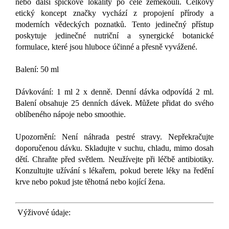
nebo další špičkové lokality po celé zeměkouli. Celkový
etický koncept značky vychází z propojení přírody a
moderních vědeckých poznatků. Tento jedinečný přístup
poskytuje jedinečné nutriční a synergické botanické
formulace, které jsou hluboce účinné a přesně vyvážené.
Balení: 50 ml
Dávkování: 1 ml 2 x denně. Denní dávka odpovídá 2 ml.
Balení obsahuje 25 denních dávek. Můžete přidat do svého
oblíbeného nápoje nebo smoothie.
Upozornění: Není náhrada pestré stravy. Nepřekračujte
doporučenou dávku. Skladujte v suchu, chladu, mimo dosah
dětí. Chraňte před světlem. Neužívejte při léčbě antibiotiky.
Konzultujte užívání s lékařem, pokud berete léky na ředění
krve nebo pokud jste těhotná nebo kojící žena.
Výživové údaje: