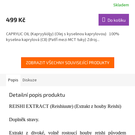
Skladem
Průměrné
hodnocení
produktu
499 Kč
Do košíku
je
4,8
CAPRYLIC OIL (Kapryyliöljy) (Olej s kyselinou kaprylovou) 100%
z
kyselina kaprylová (C8) (Patří mezi MCT tuky) Zdroj...
5
hvězdiček.
ZOBRAZIT VŠECHNY SOUVISEJÍCÍ PRODUKTY
Popis
Diskuze
Detailní popis produktu
REISHI EXTRACT (Reishiuute) (Extrakt z houby Reishi)
Doplněk stravy.
Extrakt z divoké, volně rostoucí houby reishi původem