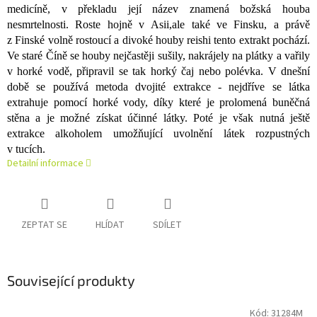
medicíně, v překladu její název znamená božská houba
nesmrtelnosti. Roste hojně v Asii,ale také ve Finsku, a právě
z Finské volně rostoucí a divoké houby reishi tento extrakt pochází.
Ve staré Číně se houby nejčastěji sušily, nakrájely na plátky a vařily
v horké vodě, připravil se tak horký čaj nebo polévka. V dnešní
době se používá metoda dvojité extrakce - nejdříve se látka
extrahuje pomocí horké vody, díky které je prolomená buněčná
stěna a je možné získat účinné látky. Poté je však nutná ještě
extrakce alkoholem umožňující uvolnění látek rozpustných
v tucích.
Detailní informace
ZEPTAT SE
HLÍDAT
SDÍLET
Související produkty
Kód:
31284M