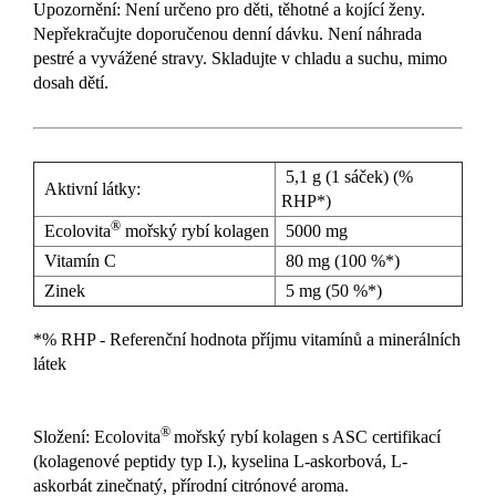
Upozornění: Není určeno pro děti, těhotné a kojící ženy.
Nepřekračujte doporučenou denní dávku. Není náhrada
pestré a vyvážené stravy. Skladujte v chladu a suchu, mimo
dosah dětí.
5,1 g (1 sáček) (%
Aktivní látky:
RHP*)
®
Ecolovita
mořský rybí kolagen
5000 mg
Vitamín C
80 mg (100 %*)
Zinek
5 mg (50 %*)
*% RHP - Referenční hodnota příjmu vitamínů a minerálních
látek
®
Složení: Ecolovita
mořský rybí kolagen s ASC certifikací
(kolagenové peptidy typ I.), kyselina L-askorbová, L-
askorbát zinečnatý, přírodní citrónové aroma.