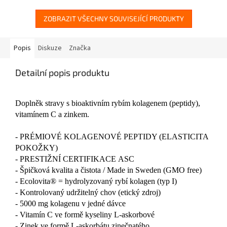
ZOBRAZIT VŠECHNY SOUVISEJÍCÍ PRODUKTY
Popis
Diskuze
Značka
Detailní popis produktu
Doplněk stravy s bioaktivním rybím kolagenem (peptidy),
vitamínem C a zinkem.
- PRÉMIOVÉ KOLAGENOVÉ PEPTIDY (ELASTICITA
POKOŽKY)
- PRESTIŽNÍ CERTIFIKACE ASC
- Špičková kvalita a čistota / Made in Sweden (GMO free)
- Ecolovita® = hydrolyzovaný rybí kolagen (typ I)
- Kontrolovaný udržitelný chov (etický zdroj)
- 5000 mg kolagenu v jedné dávce
- Vitamín C ve formě kyseliny L-askorbové
- Zinek ve formě L-askorbátu zinečnatého