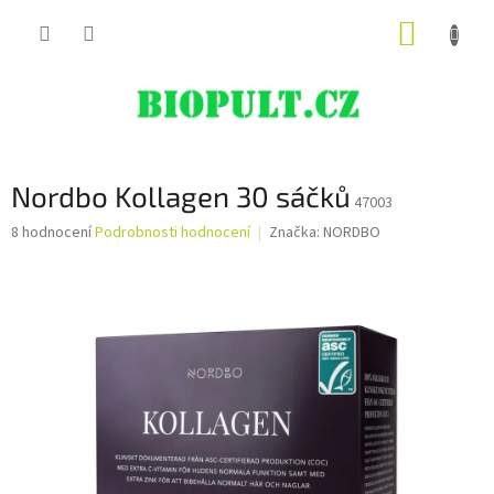
Přejít
NÁKUP
na
obsah
KOŠÍK
Nordbo Kollagen 30 sáčků
47003
Průměrné
8 hodnocení
Podrobnosti hodnocení
Značka:
NORDBO
hodnocení
produktu
je
5,0
z
5
hvězdiček.