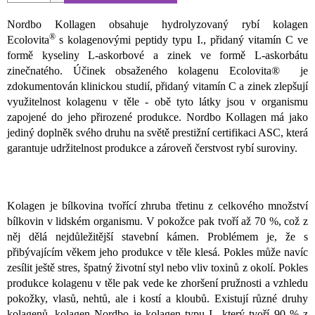
Nordbo Kollagen obsahuje hydrolyzovaný rybí kolagen
®
Ecolovita
s kolagenovými peptidy typu I., přidaný vitamín C ve
formě kyseliny L-askorbové a zinek ve formě L-askorbátu
zinečnatého. Účinek obsaženého kolagenu Ecolovita® je
zdokumentován klinickou studií, přidaný vitamín C a zinek zlepšují
využitelnost kolagenu v těle - obě tyto látky jsou v organismu
zapojené do jeho přirozené produkce. Nordbo Kollagen má jako
jediný doplněk svého druhu na světě prestižní certifikaci ASC, která
garantuje udržitelnost produkce a zároveň čerstvost rybí suroviny.
Kolagen je bílkovina tvořící zhruba třetinu z celkového množství
bílkovin v lidském organismu. V pokožce pak tvoří až 70 %, což z
něj dělá nejdůležitější stavební kámen. Problémem je, že s
přibývajícím věkem jeho produkce v těle klesá. Pokles může navíc
zesílit ještě stres, špatný životní styl nebo vliv toxinů z okolí. Pokles
produkce kolagenu v těle pak vede ke zhoršení pružnosti a vzhledu
pokožky, vlasů, nehtů, ale i kostí a kloubů. Existují různé druhy
kolagenů, kolagen Nordbo je kolagen typu I., který tvoří 90 % z