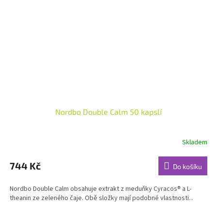
Nordbo Double Calm 50 kapslí
Skladem
Průměrné
hodnocení
produktu
744 Kč
Do košíku
je
4,8
Nordbo Double Calm obsahuje extrakt z meduňky Cyracos® a L-
z
theanin ze zeleného čaje. Obě složky mají podobné vlastnosti...
5
hvězdiček.