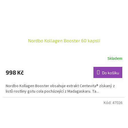
Nordbo Kollagen Booster 60 kapslí
Skladem
Průměrné
hodnocení
produktu
998 Kč
Do košíku
je
5,0
Nordbo Kollagen Booster obsahuje extrakt Centevita® získaný z
z
listů rostliny gotu cola pocházející z Madagaskaru. Ta...
5
hvězdiček.
Kód:
47026