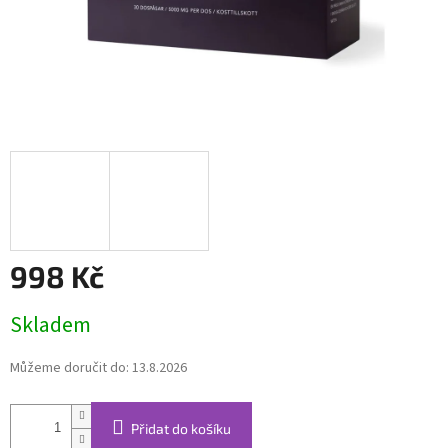
998 Kč
Měrná
Skladem
cena:
Můžeme doručit do:
13.8.2026
Přidat do košíku