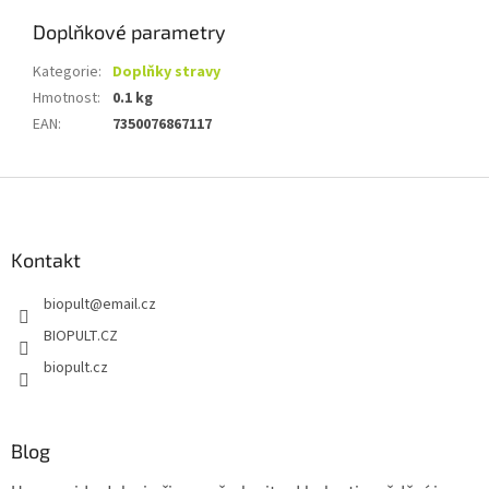
Doplňkové parametry
Kategorie
:
Doplňky stravy
Hmotnost
:
0.1 kg
EAN
:
7350076867117
Z
á
p
a
Kontakt
t
biopult
@
email.cz
í
BIOPULT.CZ
biopult.cz
Blog