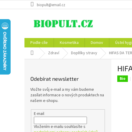
Přejít
biopult@email.cz
na
obsah
Podle cíle
Kosmetika
Domov
Ústní hyg
Domů
Zdraví
Doplňky stravy
HIFAS DA TER
P
HIFA
o
s
Odebírat newsletter
Bio
t
r
Vložte svůj e-mail a my vám budeme
a
zasílat informace o nových produktech na
n
našem e-shopu.
n
í
E-mail
p
a
Vložením e-mailu souhlasíte s