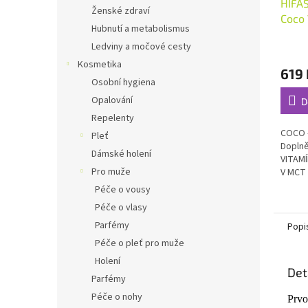
HIFAS
Ženské zdraví
Coco 
Hubnutí a metabolismus
Ledviny a močové cesty
Průmě
hodno
Kosmetika
619 
produ
Osobní hygiena
je
5,0
Opalování
D
z
Repelenty
5
COCO -
Pleť
hvězdi
Doplně
Dámské holení
VITAMÍ
Pro muže
V MCT 
2000IU)
Péče o vousy
Péče o vlasy
Parfémy
Popi
Péče o pleť pro muže
Holení
Det
Parfémy
Péče o nohy
Prvo