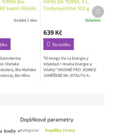
 TERRA Bio-
HIFAS DA TERRA, S.L.
0 kapslí (Reishi,
CordycepsVital 100 g
Další
produkt
 Maitake, Hlíva
Dodání 1 den
Skladem
Průměrné
, Hlíva máčková)
hodnocení
639 Kč
produktu
je
5,0
šíku
Do košíku
z
5
 (Ganoderma
"El Hongo De La Energia y
hvězdiček.
io Shiitake
Vitalidad = Houba Energie a
Edodes), Bio Maitake
Vitality" VHODNÉ PRO JEDINCE
ondosa), Bio Hlíva
ZAMĚŘENÉ NA: VITALITU A...
Doplňkové parametry
Kategorie
:
Doplňky stravy
ěla houby v