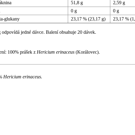
knina
51,8 g
2,59 g
l
0 g
0 g
a-glukany
23,17 % (23,17 g)
23,17 % (1
g odpovídá jedné dávce. Balení obsahuje 20 dávek.
ení: 100% prášek z
Hericium erinaceus
(Korálovec).
0%
Hericium erinaceus.