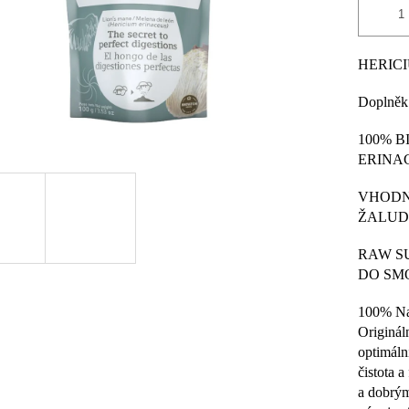
HERIC
Doplněk 
100% B
ERINA
VHODN
ŽALUD
RAW SU
DO SM
100% Nat
Originál
optimáln
čistota a
a dobrým