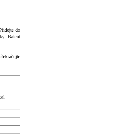
Přidejte do
ky. Balení
řekračujte
cal