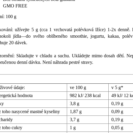
GMO FREE
ní: 100 g
ování: užívejte 5 g (cca 1 vrchovatá polévková lžíce) 1-2x denně. 
hokoli jídla—do svého oblíbeného smoothie, jogurtu, kakaa, polév
huje 20 dávek.
ornění: Skladujte v chladu a suchu. Ukládejte mimo dosah dětí. Nep
ručenou denní dávku. Není náhrada pestré stravy.
ivové údaje:
ve 100 g
v 5 g*
rgetická hodnota
982 kJ/ 238 kcal
49 kJ/ 12 k
ky
3,8 g
0,19 g
oho nasycené mastné kyseliny
1,87 g
0,09 g
haridy
3,7 g
0,19 g
toho cukry
1 g
0,05 g