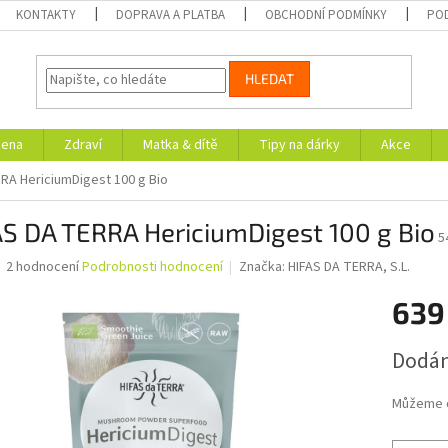
KONTAKTY
DOPRAVA A PLATBA
OBCHODNÍ PODMÍNKY
PO
HLEDAT
iena
Zdraví
Matka & dítě
Tipy na dárky
Akce
RA HericiumDigest 100 g Bio
S DA TERRA HericiumDigest 100 g Bio
5
Průměrné
2 hodnocení
Podrobnosti hodnocení
Značka:
HIFAS DA TERRA, S.L.
hodnocení
produktu
639
je
5,0
Měrná
Dodán
z
cena:
5
hvězdiček.
Můžeme d