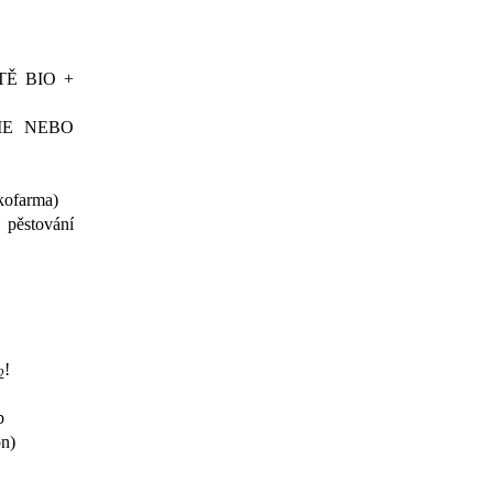
TĚ BIO +
IE NEBO
ekofarma)
ěstování
!
2
ub
on)