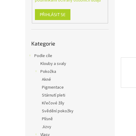
podmínkami ochrany osobních údajů
n
e
l
PŘIHLÁSIT SE
Přeskočit
Kategorie
kategorie
Podle cíle
Klouby a svaly
Pokožka
Akné
Pigmentace
Stárnutí pleti
Křečové žíly
Svědění pokožky
Plísně
Jizvy
Vlasy