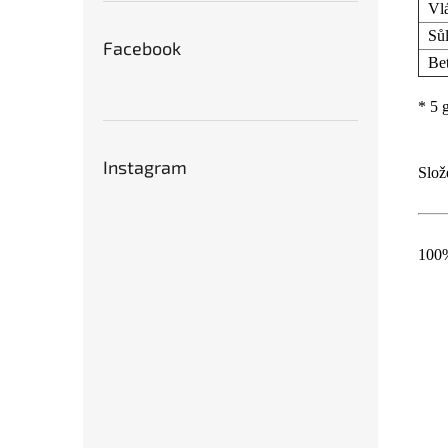
Vlá
Sů
Facebook
Bet
* 5 
Instagram
Slož
10