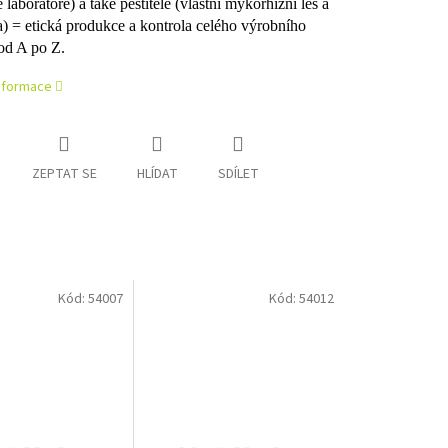
laboratoře) a také pěstitele (vlastní mykorhizní les a
) = etická produkce a kontrola celého výrobního
od A po Z.
informace
ZEPTAT SE
HLÍDAT
SDÍLET
Kód:
54007
Kód:
54012