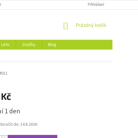
DMÍNKY OCHRANY OSOBNÍCH ÚDAJŮ
O NÁS
Přihlášení
NÁKUPNÍ
Prázdný košík
KOŠÍK
Léto
Značky
Blog
4011
 Kč
í 1 den
oručit do:
14.8.2026