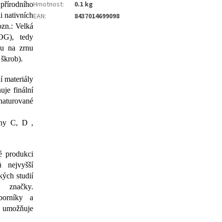
Hmotnost
:
0.1 kg
 přírodního
i nativních
EAN
:
8437014699098
ozn.: Velká
OG), tedy
ou na zrnu
 škrob).
í materiály
uje finální
enaturované
ony C, D ,
é produkci
 nejvyšší
kých studií
 značky.
borníky a
k umožňuje