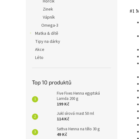
Hořčík
Zinek
#1 
Vápník
Omega-3
Matka & dítě
Tipy na dárky
Akce
Léto
Top 10 produktů
Five Fives Henna egyptská
Lamda 200 g
199 Kč
Jukl sírová mast 50 ml
114 Kč
Sattva Henna na tělo 30 g
49 Kč