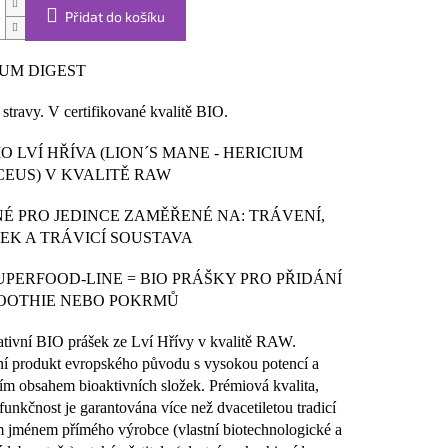
Přidat do košíku
IUM DIGEST
stravy. V certifikované kvalitě BIO.
IO LVÍ HŘÍVA (LION´S MANE - HERICIUM
CEUS) V KVALITĚ RAW
É PRO JEDINCE ZAMĚŘENÉ NA: TRÁVENÍ,
EK A TRÁVICÍ SOUSTAVA
PERFOOD-LINE = BIO PRÁŠKY PRO PŘIDÁNÍ
OOTHIE NEBO POKRMŮ
ivní BIO prášek ze Lví Hřívy v kvalitě RAW.
ní produkt evropského původu s vysokou potencí a
ím obsahem bioaktivních složek. Prémiová kvalita,
 funkčnost je garantována více než dvacetiletou tradicí
 jménem přímého výrobce (vlastní biotechnologické a