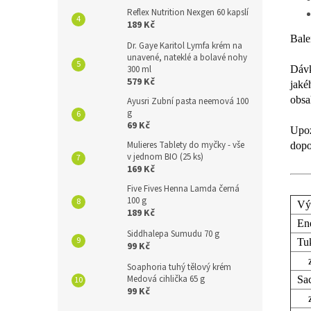
Reflex Nutrition Nexgen 60 kapslí
189 Kč
Bale
Dr. Gaye Karitol Lymfa krém na
unavené, nateklé a bolavé nohy
Dávk
300 ml
579 Kč
jaké
obsa
Ayusri Zubní pasta neemová 100
g
69 Kč
Upoz
Mulieres Tablety do myčky - vše
dopo
v jednom BIO (25 ks)
169 Kč
Five Fives Henna Lamda černá
100 g
Výž
189 Kč
Ene
Siddhalepa Sumudu 70 g
Tu
99 Kč
z t
Soaphoria tuhý tělový krém
Medová cihlička 65 g
Sac
99 Kč
z 