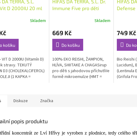
 DA TERRA, S.L.
HIFAS DA TERRA, S.L. Dr.
HIFAS DA
Vit D 2000IU 20 ml
Immune Five pro děti
Defense 6
250ml
Shiitake,
Skladem
Skladem
rné
Průměrné
Průměrné
ústřičná
cení
hodnocení
hodnocení
Kč
669 Kč
749 Kč
ktu
produktu
produktu
je
je
5,0
5,0
o košíku
Do košíku
Do ko
z
z
5
5
 VIT D 2000IU (Vitamín D)
100% EKO REISHI, ŽAMPION,
Bio Reishi
ček.
hvězdiček.
hvězdiček.
k stravy. TEKUTÝ
HLÍVA, SHIITAKE A CHAGASirup
Lucidum), B
N D3 (CHOLEKALCIFEROL)
pro děti s jahodovou příchutíVe
(Lentinula 
OLEJI (1 KAPKA =
formě mikroemulze (HMT =
(Grifola Fr
...
Hifas...
Ústřičná...
s
Diskuze
Značka
ailní popis produktu
třídní koncentrát ze Lví Hřívy je vyroben z plodnice, tedy celého t