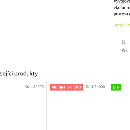
vývojové 
ekofarma
procesu 
Detailní 
TISK
sející produkty
Kód:
54026
Kód:
54000
Vhodné pro děti
Bio