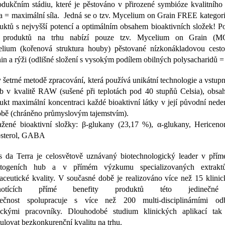
odukčním stádiu, které je pěstováno v přirozené symbióze kvalitního
a = maximální síla. Jedná se o tzv. Mycelium on Grain FREE kategori
uktů s nejvyšší potencí a optimálním obsahem bioaktivních složek! P
t produktů na trhu nabízí pouze tzv. Mycelium on Grain (M
lium (kořenová struktura houby) pěstované nízkonákladovou cest
nin a rýži (odlišné složení s vysokým podílem obilných polysacharidů =
 šetrné metodě zpracování, která používá unikátní technologie a vstupn
b v kvalitě RAW (sušené při teplotách pod 40 stupňů Celsia), obsah
ukt maximální koncentraci každé bioaktivní látky v její původní ned
bě (chráněno průmyslovým tajemstvím).
žené bioaktivní složky: β-glukany (23,17 %), α-glukany, Hericen
sterol, GABA
s da Terra je celosvětově uznávaný biotechnologický leader v přím
ptogeních hub a v přímém výzkumu specializovaných extraktů
aceutické kvality. V současné době je realizováno více než 15 klinic
notících přímé benefity produktů této jedinečné
lečnost spolupracuje s více než 200 multi-disciplinárními od
ckými pracovníky. Dlouhodobé studium klinických aplikací ta
ulovat bezkonkurenční kvalitu na trhu.