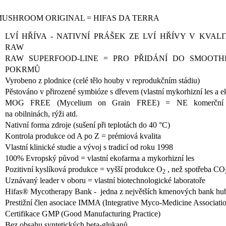
MUSHROOM ORIGINAL = HIFAS DA TERRA
LVÍ HŘÍVA
- NATIVNÍ PRÁŠEK ZE LVÍ HŘÍVY V KVALI
RAW
RAW SUPERFOOD-LINE = PRO PŘIDÁNÍ DO SMOOTH
POKRMŮ
Vyrobeno z plodnice (celé tělo houby v reprodukčním stádiu)
Pěstováno v přirozené symbióze s dřevem (vlastní mykorhizní les a 
MOG FREE (Mycelium on Grain FREE) = NE komerční p
na obilninách, rýži atd.
Nativní forma zdroje (sušení při teplotách do 40 °C)
Kontrola produkce od A po Z = prémiová kvalita
Vlastní klinické studie a vývoj s tradicí od roku 1998
100% Evropský původ = vlastní ekofarma a mykorhizní les
Pozitivní kyslíková produkce = vyšší produkce O
, než spotřeba CO
2
Uznávaný leader v oboru = vlastní biotechnologické laboratoře
Hifas® Mycotherapy Bank - jedna z největších kmenových bank h
Prestižní člen asociace IMMA (Integrative Myco-Medicine Associati
Certifikace GMP (Good Manufacturing Practice)
Bez obsahu syntetických beta-glukanů