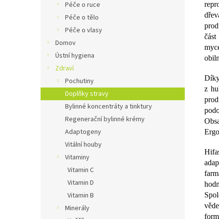
repr
Péče o ruce
dřev
Péče o tělo
prod
Péče o vlasy
čás
Domov
myce
Ústní hygiena
obil
Zdraví
Díky
Pochutiny
z hu
Doplňky stravy
prod
Bylinné koncentráty a tinktury
podo
Regenerační bylinné krémy
Obsa
Adaptogeny
Ergo
Vitální houby
Hifa
Vitaminy
ada
Vitamin C
farm
Vitamin D
hod
Spo
Vitamin B
věde
Minerály
form