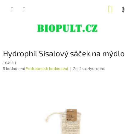
Přejít
NÁKUP
na
obsah
KOŠÍK
Hydrophil Sisalový sáček na mýdlo
10493H
Průměrné
5 hodnocení
Podrobnosti hodnocení
Značka:
Hydrophil
hodnocení
produktu
je
5,0
z
5
hvězdiček.