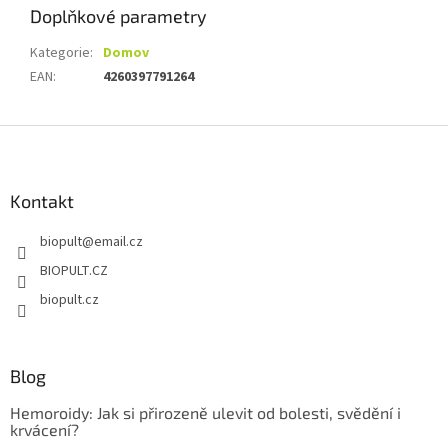
Doplňkové parametry
Kategorie
:
Domov
EAN
:
4260397791264
Z
á
p
a
Kontakt
t
biopult
@
email.cz
í
BIOPULT.CZ
biopult.cz
Blog
Hemoroidy: Jak si přirozeně ulevit od bolesti, svědění i
krvácení?