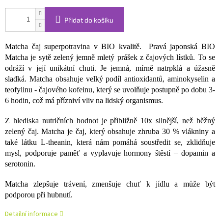
Přidat do košíku
Matcha čaj superpotravina v BIO kvalitě. Pravá japonská BIO
Matcha je sytě zelený jemně mletý prášek z čajových lístků. To se
odráží v její unikátní chuti. Je jemná, mírně natrpklá a úžasně
sladká. Matcha obsahuje velký podíl antioxidantů, aminokyselin a
teofylinu - čajového kofeinu, který se uvolňuje postupně po dobu 3-
6 hodin, což má přízniví vliv na lidský organismus.
Z hlediska nutričních hodnot je přibližně 10x silnější, než běžný
zelený čaj. Matcha je čaj, který obsahuje zhruba 30 % vlákniny a
také látku L-theanin, která nám pomáhá soustředit se, zklidňuje
mysl, podporuje paměť a vyplavuje hormony štěstí – dopamin a
serotonin.
Matcha zlepšuje trávení, zmenšuje chuť k jídlu a může být
podporou při hubnutí.
Detailní informace