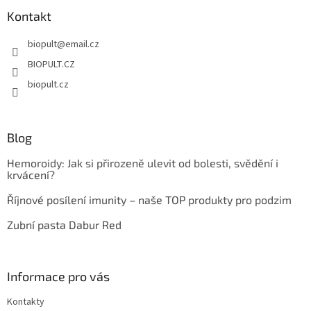
p
a
Kontakt
t
biopult
@
email.cz
í
BIOPULT.CZ
biopult.cz
Blog
Hemoroidy: Jak si přirozeně ulevit od bolesti, svědění i
krvácení?
Říjnové posílení imunity – naše TOP produkty pro podzim
Zubní pasta Dabur Red
Informace pro vás
Kontakty