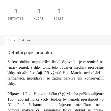
ZEPTAT SE
HLÍDAT
SDÍLET
Popis
Diskuze
Detailní popis produktu
Sušená dužina nejmladších lístků čajovníku je rozemletá na
jemný prášek a díky tomu tělo využívá všechny prospěšné
látky obsažené v čaji. Při výrobě čaje Matcha nedochází k
fermentaci, nepřidávají se žádná barviva ani konzervační
látky.
Příprava: 1/2 - 1 čajovou lžičku (3 g) Matcha prášku zalijeme
150 - 200 ml horké vody, teplota by neměla přesáhnout 70
°C. Poté šleháme, buď čajovou metličkou nebo
pomocí shakera či uzavíratelné láhve, dokud se prášek