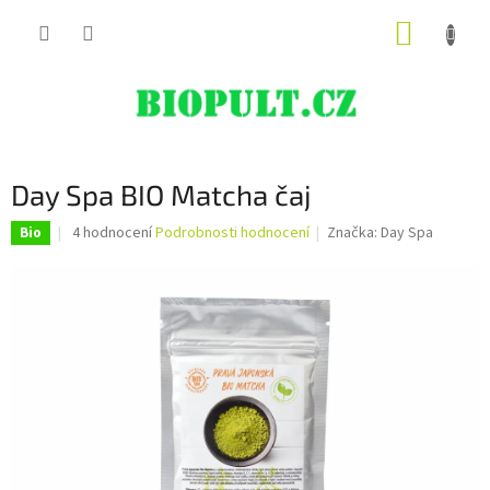
Přejít
NÁKUP
na
obsah
KOŠÍK
Day Spa BIO Matcha čaj
Průměrné
4 hodnocení
Podrobnosti hodnocení
Značka:
Day Spa
Bio
hodnocení
produktu
je
4,5
z
5
hvězdiček.