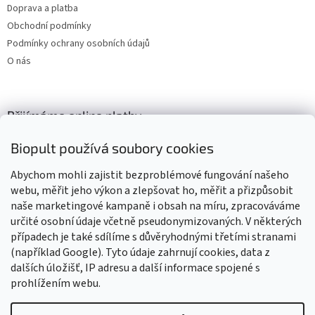
Doprava a platba
Obchodní podmínky
Podmínky ochrany osobních údajů
O nás
Přijímáme online platby
Biopult používá soubory cookies
Abychom mohli zajistit bezproblémové fungování našeho
webu, měřit jeho výkon a zlepšovat ho, měřit a přizpůsobit
naše marketingové kampaně i obsah na míru, zpracováváme
Výrobky označené BIO jsou certifikované kontrolní organizací CZ-
BIO-003
určité osobní údaje včetně pseudonymizovaných. V některých
případech je také sdílíme s důvěryhodnými třetími stranami
(například Google). Tyto údaje zahrnují cookies, data z
dalších úložišť, IP adresu a další informace spojené s
prohlížením webu.
Vytvořil Shoptet