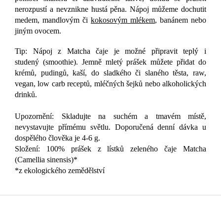
nerozpustí a nevznikne hustá pěna. Nápoj můžeme dochutit
medem, mandlovým či
kokosovým mlékem
, banánem nebo
jiným ovocem.
Tip: Nápoj z Matcha čaje je možné připravit teplý i
studený (smoothie). Jemně mletý prášek můžete přidat do
krémů, pudingů, kaší, do sladkého či slaného těsta, raw,
vegan, low carb receptů, mléčných šejků nebo alkoholických
drinků.
Upozornění: Skladujte na suchém a tmavém místě,
nevystavujte přímému světlu. Doporučená denní dávka u
dospělého člověka je 4-6 g.
Složení: 100% prášek z lístků zeleného čaje Matcha
(Camellia sinensis)*
*z ekologického zemědělství
Z
á