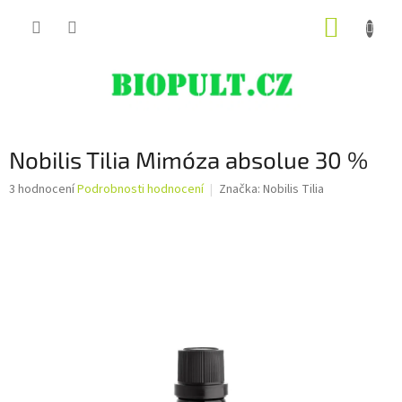
Přejít
NÁKUP
na
obsah
KOŠÍK
Nobilis Tilia Mimóza absolue 30 %
Průměrné
3 hodnocení
Podrobnosti hodnocení
Značka:
Nobilis Tilia
hodnocení
produktu
je
5,0
z
5
hvězdiček.