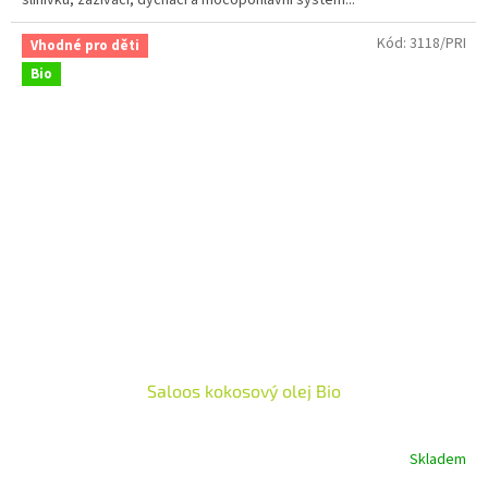
slinivku, zažívací, dýchací a močopohlavní systém...
5
hvězdiček.
Kód:
3118/PRI
Vhodné pro děti
Bio
Saloos kokosový olej Bio
Skladem
Průměrné
hodnocení