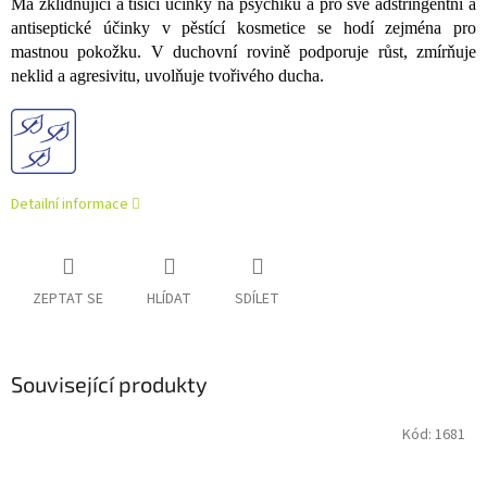
Má zklidňující a tišící účinky na psychiku a pro své adstringentní a
antiseptické účinky v pěstící kosmetice se hodí zejména pro
mastnou pokožku. V duchovní rovině podporuje růst, zmírňuje
neklid a agresivitu, uvolňuje tvořivého ducha.
Detailní informace
ZEPTAT SE
HLÍDAT
SDÍLET
Související produkty
Kód:
1681