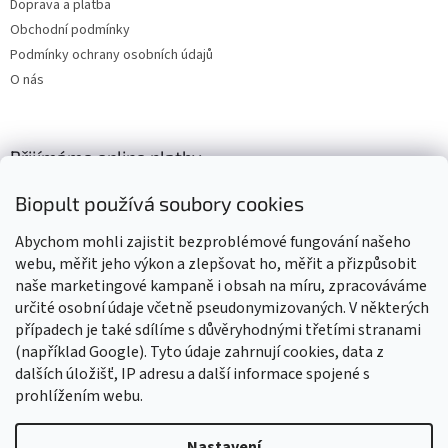
Doprava a platba
Obchodní podmínky
Podmínky ochrany osobních údajů
O nás
Přijímáme online platby
Biopult používá soubory cookies
Abychom mohli zajistit bezproblémové fungování našeho
webu, měřit jeho výkon a zlepšovat ho, měřit a přizpůsobit
naše marketingové kampaně i obsah na míru, zpracováváme
Výrobky označené BIO jsou certifikované kontrolní organizací CZ-
BIO-003
určité osobní údaje včetně pseudonymizovaných. V některých
případech je také sdílíme s důvěryhodnými třetími stranami
(například Google). Tyto údaje zahrnují cookies, data z
dalších úložišť, IP adresu a další informace spojené s
prohlížením webu.
Vytvořil Shoptet
Nastavení