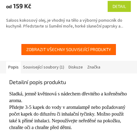
produktu
159 Kč
od
DETAIL
je
4,6
Saloos kokosový olej, je vhodný na tělo a výborný pomocník do
z
kuchyně. Představte si šumění moře, horké sluneční paprsky a...
5
hvězdiček.
ZOBRAZIT VŠECHNY SOUVISEJÍCÍ PRODUKTY
Popis
Související soubory (1)
Diskuze
Značka
Detailní popis produktu
Sladká, jemně květinová s nádechem dřevitého a kořeněného
aroma.
Přidejte 3-5 kapek do vody v aromalampě nebo požadovaný
počet kapek do difuzéru či inhalační tyčinky. Možno použít
také k přímé inhalaci. Nepoužívejte neředěné na pokožku,
chraňte oči a chraňte před dětmi.