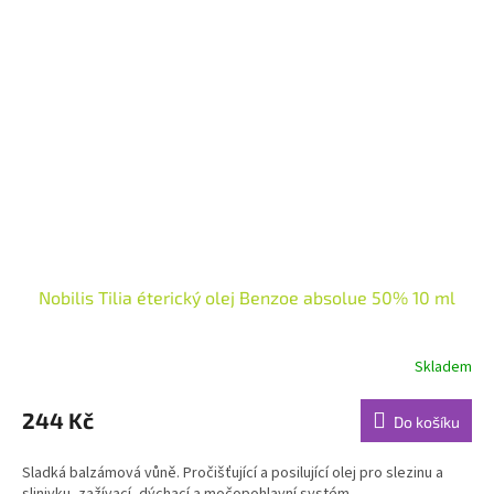
Nobilis Tilia éterický olej Benzoe absolue 50% 10 ml
Skladem
Průměrné
hodnocení
produktu
244 Kč
Do košíku
je
5,0
Sladká balzámová vůně. Pročišťující a posilující olej pro slezinu a
z