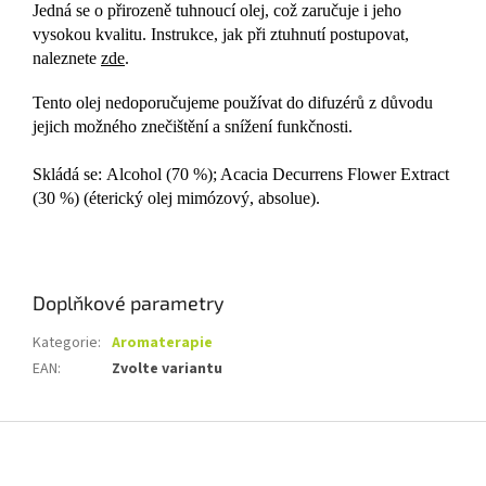
Jedná se o přirozeně tuhnoucí olej, což zaručuje i jeho
vysokou kvalitu. Instrukce, jak při ztuhnutí postupovat,
naleznete
zde
.
Tento olej nedoporučujeme používat do difuzérů z důvodu
jejich možného znečištění a snížení funkčnosti.
Skládá se: Alcohol (70 %); Acacia Decurrens Flower Extract
(30 %) (éterický olej mimózový, absolue).
Doplňkové parametry
Kategorie
:
Aromaterapie
EAN
:
Zvolte variantu
Z
á
p