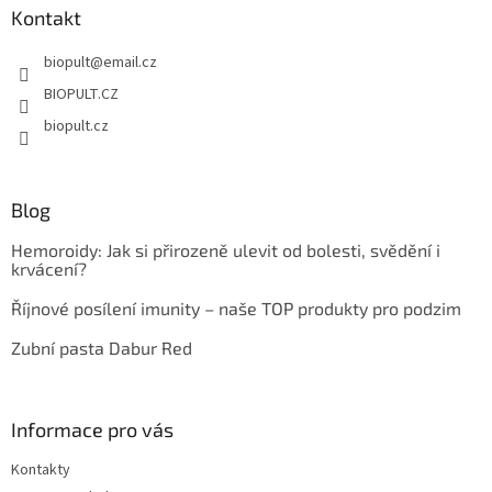
a
Kontakt
t
biopult
@
email.cz
í
BIOPULT.CZ
biopult.cz
Blog
Hemoroidy: Jak si přirozeně ulevit od bolesti, svědění i
krvácení?
Říjnové posílení imunity – naše TOP produkty pro podzim
Zubní pasta Dabur Red
Informace pro vás
Kontakty