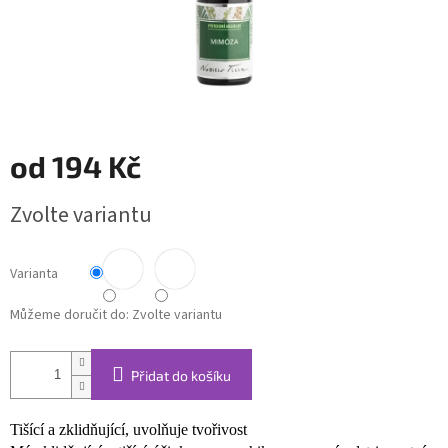
od
194 Kč
Měrná
Zvolte variantu
cena:
Varianta
Můžeme doručit do:
Zvolte variantu
Přidat do košíku
Tišící a zklidňující, uvolňuje tvořivost