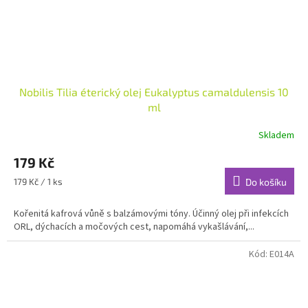
Nobilis Tilia éterický olej Eukalyptus camaldulensis 10
ml
Skladem
Průměrné
hodnocení
179 Kč
produktu
je
Měrná
179 Kč / 1 ks
Do košíku
4,9
cena:
z
Kořenitá kafrová vůně s balzámovými tóny. Účinný olej při infekcích
5
ORL, dýchacích a močových cest, napomáhá vykašlávání,...
hvězdiček.
Kód:
E014A