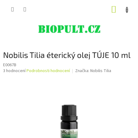
Přejít
NÁKUP
na
obsah
KOŠÍK
Nobilis Tilia éterický olej TÚJE 10 ml
E0067B
Průměrné
3 hodnocení
Podrobnosti hodnocení
Značka:
Nobilis Tilia
hodnocení
produktu
je
5,0
z
5
hvězdiček.