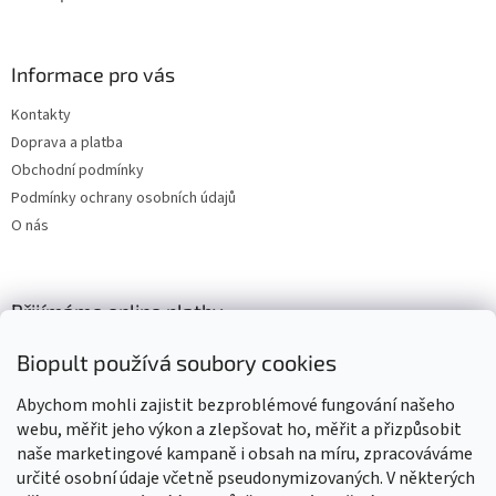
Informace pro vás
Kontakty
Doprava a platba
Obchodní podmínky
Podmínky ochrany osobních údajů
O nás
Přijímáme online platby
Biopult používá soubory cookies
Abychom mohli zajistit bezproblémové fungování našeho
webu, měřit jeho výkon a zlepšovat ho, měřit a přizpůsobit
naše marketingové kampaně i obsah na míru, zpracováváme
Výrobky označené BIO jsou certifikované kontrolní organizací CZ-
BIO-003
určité osobní údaje včetně pseudonymizovaných. V některých