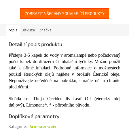
ZOBRAZIT VŠECHNY SOUVISEJÍCÍ PRODUKTY
Popis
Diskuze
Značka
Detailní popis produktu
Přidejte 3-5 kapek do vody v aromalampě nebo požadovaný
počet kapek do difuzéru či inhalační tyčinky. Možno použít
také k přímé inhalaci. Podrobné informace o možnostech
použití éterických olejů najdete v brožuře Éterické oleje.
Nepoužívejte neředěné na pokožku, chraňte oči a chraňte
před dětmi.
Skládá se: Thuja Occidentalis Leaf Oil (éterický olej
thújový), Limonene*. * - přírodního původu.
Doplňkové parametry
Kategorie
:
Aromaterapie