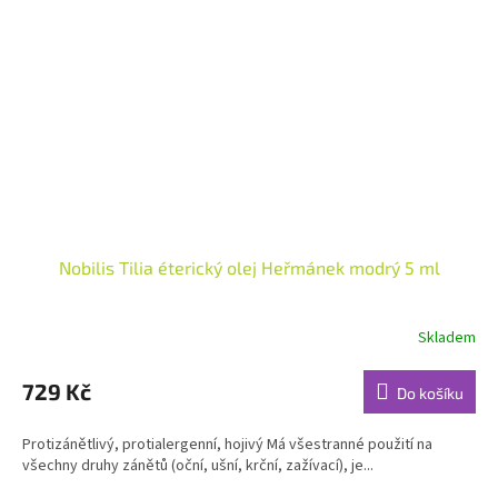
Nobilis Tilia éterický olej Heřmánek modrý 5 ml
Skladem
Průměrné
hodnocení
produktu
729 Kč
Do košíku
je
4,9
Protizánětlivý, protialergenní, hojivý Má všestranné použití na
z
všechny druhy zánětů (oční, ušní, krční, zažívací), je...
5
hvězdiček.