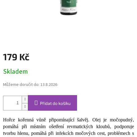
179 Kč
Měrná
Skladem
cena:
Můžeme doručit do:
13.8.2026
Přidat do košíku
Hořce kořenná vůně připomínající šalvěj.
Olej je močopudný,
pomáhá při místním ošetření revmatických kloubů, podporuje
tvorbu hlenu, pomáhá při infekcích močových cest, problémech s