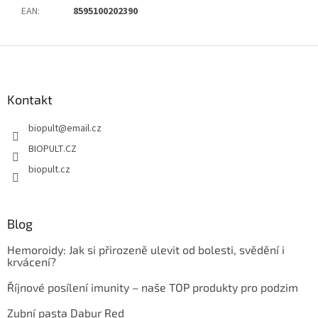
EAN
:
8595100202390
Z
á
p
a
Kontakt
t
biopult
@
email.cz
í
BIOPULT.CZ
biopult.cz
Blog
Hemoroidy: Jak si přirozeně ulevit od bolesti, svědění i
krvácení?
Říjnové posílení imunity – naše TOP produkty pro podzim
Zubní pasta Dabur Red