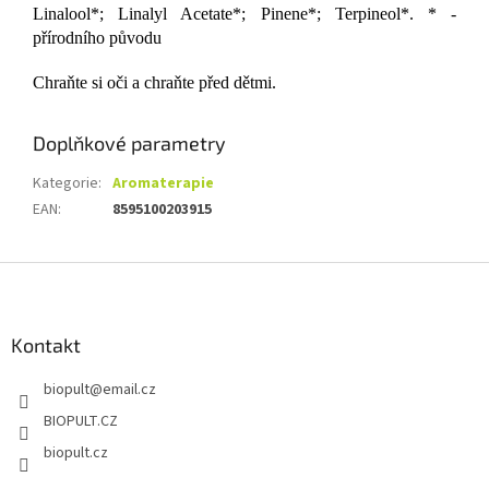
Linalool*; Linalyl Acetate*; Pinene*; Terpineol*. * -
přírodního původu
Chraňte si oči a chraňte před dětmi.
Doplňkové parametry
Kategorie
:
Aromaterapie
EAN
:
8595100203915
Z
á
p
a
Kontakt
t
biopult
@
email.cz
í
BIOPULT.CZ
biopult.cz