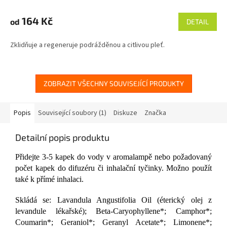
hodnocení
produktu
164 Kč
od
DETAIL
je
4,8
Zklidňuje a regeneruje podrážděnou a citlivou pleť.
z
5
hvězdiček.
ZOBRAZIT VŠECHNY SOUVISEJÍCÍ PRODUKTY
Popis
Související soubory (1)
Diskuze
Značka
Detailní popis produktu
Přidejte 3-5 kapek do vody v aromalampě nebo požadovaný
počet kapek do difuzéru či inhalační tyčinky. Možno použít
také k přímé inhalaci.
Skládá se: Lavandula Angustifolia Oil (éterický olej z
levandule lékařské); Beta-Caryophyllene*; Camphor*;
Coumarin*; Geraniol*; Geranyl Acetate*; Limonene*;