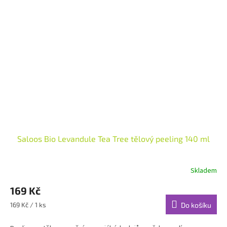
Saloos Bio Levandule Tea Tree tělový peeling 140 ml
Skladem
Průměrné
hodnocení
169 Kč
produktu
je
Měrná
169 Kč / 1 ks
Do košíku
5,0
cena:
z