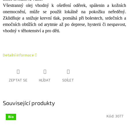
Všestranný olej vhodný k ošetření oděrek, spálenin a kožních
onemocnění, může se použít lokálně na pokožku neředěný.
Zklidňuje a snižuje krevní tlak, pomáhá při bolestech, srdečních a
emočních obtížích od arytmie až po deprese, hysterii či nespavost,
vhodný v těhotenství a pro děti.
Detailní informace
ZEPTAT SE
HLÍDAT
SDÍLET
Související produkty
Kód:
3077
Bio