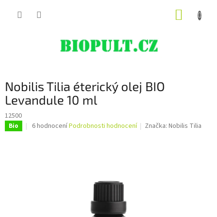
Přejít
NÁKUP
na
obsah
KOŠÍK
Nobilis Tilia éterický olej BIO
Levandule 10 ml
12500
Průměrné
6 hodnocení
Podrobnosti hodnocení
Značka:
Nobilis Tilia
Bio
hodnocení
produktu
je
5,0
z
5
hvězdiček.