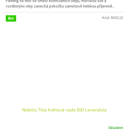
Peeling na tělo se směsí esenciálních olejů, mořskou solí a
5
rostlinnými oleji zanechá pokožku sametově hebkou příjemně...
hvězdiček.
Kód:
N5011E
Bio
Nobilis Tilia Květová voda BIO Levandule
Skladem
Průměrné