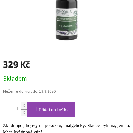
329 Kč
Měrná
Skladem
cena:
Můžeme doručit do:
13.8.2026
Přidat do košíku
Zklidňující, hojivý na pokožku, analgetický.
Sladce bylinná, jemná,
lehce květinová vůně.