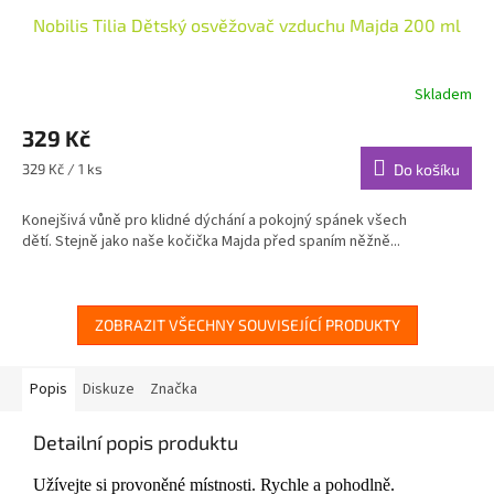
Nobilis Tilia Dětský osvěžovač vzduchu Majda 200 ml
Skladem
Průměrné
hodnocení
329 Kč
produktu
je
Měrná
329 Kč / 1 ks
Do košíku
4,9
cena:
z
Konejšivá vůně pro klidné dýchání a pokojný spánek všech
5
dětí. Stejně jako naše kočička Majda před spaním něžně...
hvězdiček.
ZOBRAZIT VŠECHNY SOUVISEJÍCÍ PRODUKTY
Popis
Diskuze
Značka
Detailní popis produktu
Užívejte si provoněné místnosti. Rychle a pohodlně.