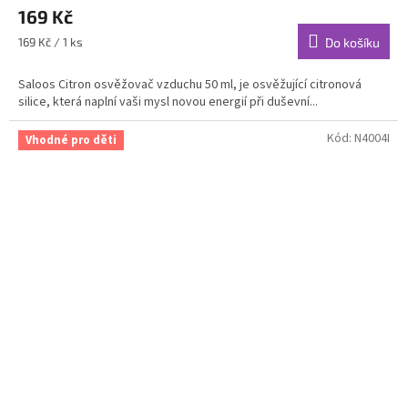
hodnocení
169 Kč
produktu
je
Měrná
169 Kč / 1 ks
Do košíku
5,0
cena:
z
Saloos Citron osvěžovač vzduchu 50 ml, je osvěžující citronová
5
silice, která naplní vaši mysl novou energií při duševní...
hvězdiček.
Kód:
N4004I
Vhodné pro děti