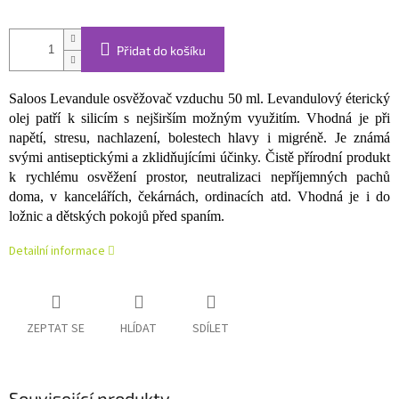
Přidat do košíku
Saloos Levandule osvěžovač vzduchu 50 ml. Levandulový éterický
olej patří k silicím s nejširším možným využitím. Vhodná je při
napětí, stresu, nachlazení, bolestech hlavy i migréně. Je známá
svými antiseptickými a zklidňujícími účinky. Čistě přírodní produkt
k rychlému osvěžení prostor, neutralizaci nepříjemných pachů
doma, v kancelářích, čekárnách, ordinacích atd. Vhodná je i do
ložnic a dětských pokojů před spaním.
Detailní informace
ZEPTAT SE
HLÍDAT
SDÍLET
Související produkty