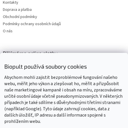
Kontakty
Doprava a platba
Obchodní podmínky
Podmínky ochrany osobních údajů
O nás
Přijímáme online platby
Biopult používá soubory cookies
Abychom mohli zajistit bezproblémové fungování našeho
webu, měřit jeho výkon a zlepšovat ho, měřit a přizpůsobit
naše marketingové kampaně i obsah na míru, zpracováváme
Výrobky označené BIO jsou certifikované kontrolní organizací CZ-
BIO-003
určité osobní údaje včetně pseudonymizovaných. V některých
případech je také sdílíme s důvěryhodnými třetími stranami
(například Google). Tyto údaje zahrnují cookies, data z
dalších úložišť, IP adresu a další informace spojené s
prohlížením webu.