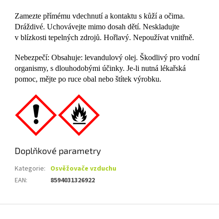
Zamezte přímému vdechnutí a kontaktu s kůží a očima.
Dráždivé. Uchovávejte mimo dosah dětí. Neskladujte
v blízkosti tepelných zdrojů. Hořlavý. Nepoužívat vnitřně.
Nebezpečí: Obsahuje: levandulový olej. Škodlivý pro vodní
organismy, s dlouhodobými účinky. Je-li nutná lékařská
pomoc, mějte po ruce obal nebo štítek výrobku.
Doplňkové parametry
Kategorie
:
Osvěžovače vzduchu
EAN
:
8594031326922
Z