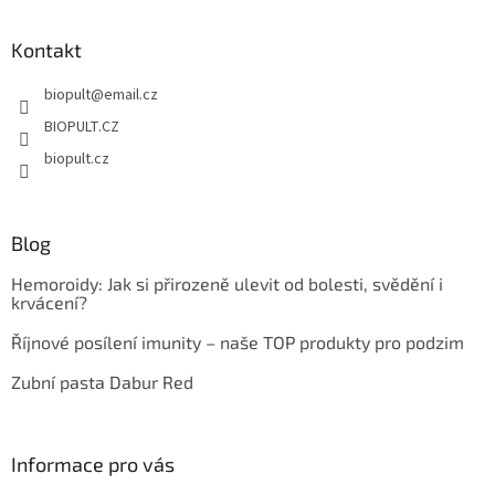
á
p
a
Kontakt
t
biopult
@
email.cz
í
BIOPULT.CZ
biopult.cz
Blog
Hemoroidy: Jak si přirozeně ulevit od bolesti, svědění i
krvácení?
Říjnové posílení imunity – naše TOP produkty pro podzim
Zubní pasta Dabur Red
Informace pro vás