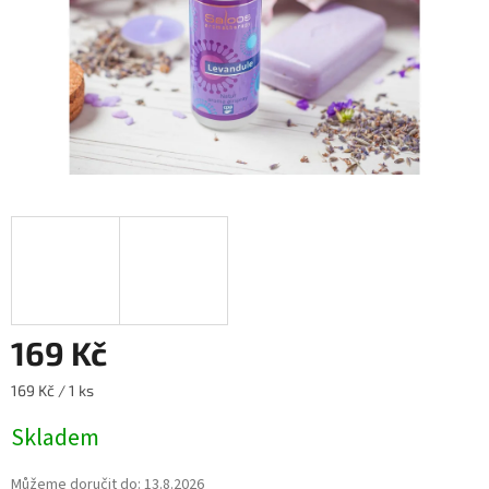
169 Kč
Měrná
169 Kč / 1 ks
cena:
Skladem
Můžeme doručit do:
13.8.2026