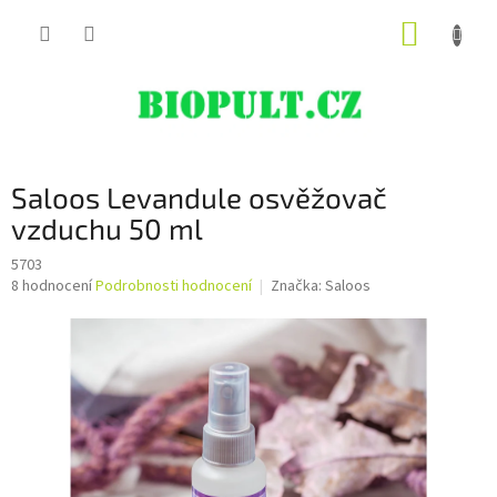
Přejít
NÁKUP
na
obsah
KOŠÍK
Saloos Levandule osvěžovač
vzduchu 50 ml
5703
Průměrné
8 hodnocení
Podrobnosti hodnocení
Značka:
Saloos
hodnocení
produktu
je
5,0
z
5
hvězdiček.