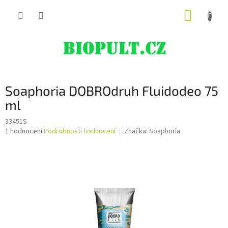
Přejít
NÁKUP
na
obsah
KOŠÍK
Soaphoria DOBROdruh Fluidodeo 75
ml
33451S
Průměrné
1 hodnocení
Podrobnosti hodnocení
Značka:
Soaphoria
hodnocení
produktu
je
5,0
z
5
hvězdiček.