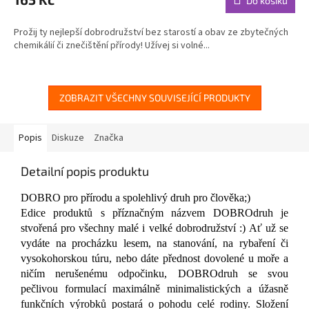
Do košíku
je
4,9
Prožij ty nejlepší dobrodružství bez starostí a obav ze zbytečných
z
chemikálií či znečištění přírody! Užívej si volné...
5
hvězdiček.
ZOBRAZIT VŠECHNY SOUVISEJÍCÍ PRODUKTY
Popis
Diskuze
Značka
Detailní popis produktu
DOBRO pro přírodu a spolehlivý druh pro člověka;)
Edice produktů s příznačným názvem DOBROdruh je
stvořená pro všechny malé i velké dobrodružství :) Ať už se
vydáte na procházku lesem, na stanování, na rybaření či
vysokohorskou túru, nebo dáte přednost dovolené u moře a
ničím nerušenému odpočinku, DOBROdruh se svou
pečlivou formulací maximálně minimalistických a úžasně
funkčních výrobků postará o pohodu celé rodiny. Složení