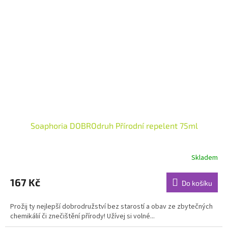
Soaphoria DOBROdruh Přírodní repelent 75ml
Skladem
Průměrné
hodnocení
produktu
167 Kč
Do košíku
je
4,8
Prožij ty nejlepší dobrodružství bez starostí a obav ze zbytečných
z
chemikálií či znečištění přírody! Užívej si volné...
5
hvězdiček.