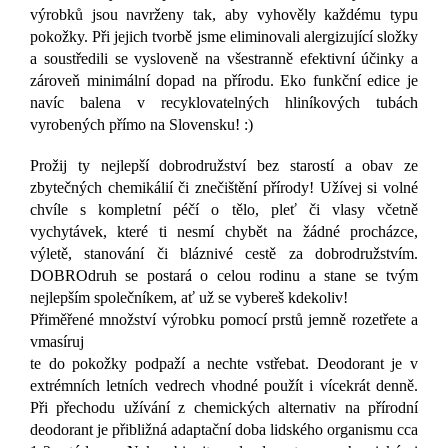
výrobků jsou navrženy tak, aby vyhověly každému typu
pokožky. Při jejich tvorbě jsme eliminovali alergizující složky
a soustředili se vysloveně na všestranně efektivní účinky a
zároveň minimální dopad na přírodu. Eko funkční edice je
navíc balena v recyklovatelných hliníkových tubách
vyrobených přímo na Slovensku! :)
Prožij ty nejlepší dobrodružství bez starostí a obav ze
zbytečných chemikálií či znečištění přírody! Užívej si volné
chvíle s kompletní péčí o tělo, pleť či vlasy včetně
vychytávek, které ti nesmí chybět na žádné procházce,
výletě, stanování či bláznivé cestě za dobrodružstvím.
DOBROdruh se postará o celou rodinu a stane se tvým
nejlepším společníkem, ať už se vybereš kdekoliv!
Přiměřené množství výrobku pomocí prstů jemně rozetřete a
vmasíruj
te do pokožky podpaží a nechte vstřebat. Deodorant je v
extrémních letních vedrech vhodné použít i vícekrát denně.
Při přechodu užívání z chemických alternativ na přírodní
deodorant je přibližná adaptační doba lidského organismu cca