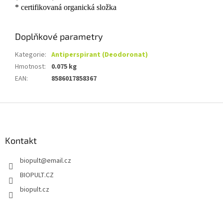
* certifikovaná organická složka
Doplňkové parametry
Kategorie
:
Antiperspirant (Deodoronat)
Hmotnost
:
0.075 kg
EAN
:
8586017858367
Z
á
p
a
Kontakt
t
biopult
@
email.cz
í
BIOPULT.CZ
biopult.cz