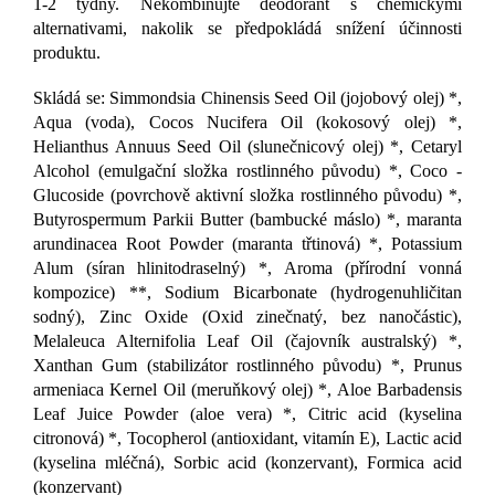
1-2 týdny. Nekombinujte deodorant s chemickými
alternativami, nakolik se předpokládá snížení účinnosti
produktu.
Skládá se: Simmondsia Chinensis Seed Oil (jojobový olej) *,
Aqua (voda), Cocos Nucifera Oil (kokosový olej) *,
Helianthus Annuus Seed Oil (slunečnicový olej) *, Cetaryl
Alcohol (emulgační složka rostlinného původu) *, Coco -
Glucoside (povrchově aktivní složka rostlinného původu) *,
Butyrospermum Parkii Butter (bambucké máslo) *, maranta
arundinacea Root Powder (maranta třtinová) *, Potassium
Alum (síran hlinitodraselný) *, Aroma (přírodní vonná
kompozice) **, Sodium Bicarbonate (hydrogenuhličitan
sodný), Zinc Oxide (Oxid zinečnatý, bez nanočástic),
Melaleuca Alternifolia Leaf Oil (čajovník australský) *,
Xanthan Gum (stabilizátor rostlinného původu) *, Prunus
armeniaca Kernel Oil (meruňkový olej) *, Aloe Barbadensis
Leaf Juice Powder (aloe vera) *, Citric acid (kyselina
citronová) *, Tocopherol (antioxidant, vitamín E), Lactic acid
(kyselina mléčná), Sorbic acid (konzervant), Formica acid
(konzervant)