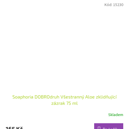
Kód:
15230
Soaphoria DOBROdruh Všestranný Aloe zklidňující
zázrak 75 ml
Skladem
Průměrné
hodnocení
produktu
165 Kč