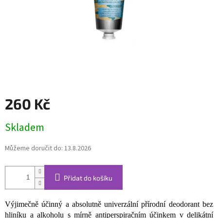
260 Kč
Měrná
Skladem
cena:
Můžeme doručit do:
13.8.2026
Přidat do košíku
Výjimečně účinný a absolutně univerzální přírodní deodorant bez
hliníku a alkoholu s mírně antiperspiračním účinkem v delikátní