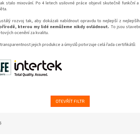
ak stalo mixování. Po 4 letech usilovné práce objevil skutečně funkční a 
ěta.
eustálý rozvoj tak, aby dokázali nabídnout opravdu to nejlepší z nejlepšíh
i přírodě, kterou my lidé nemůžeme nikdy ovládnout.
To jsou stavebn
ětových ocenění za kvalitu.
, transparentnost jejich produkce a úmyslů potvrzuje celá řada certifikátů:
OTEVŘÍT FILTR
ě