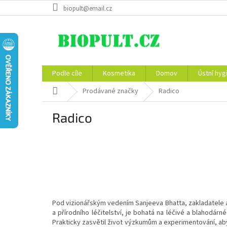
Přejít
biopult@email.cz
na
obsah
Podle cíle
Kosmetika
Domov
Ústní hyg
Domů
Prodávané značky
Radico
Radico
Pod vizionářským vedením Sanjeeva Bhatta, zakladatele a 
a přírodního léčitelství, je bohatá na léčivé a blahodárn
Prakticky zasvětil život výzkumům a experimentování, aby d