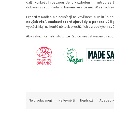
další konkrétní rostlinou. Jeho každodenní mantrou se t
dobývají svět přírodního barvení ve více než 50 zemích sv
Experti v Radico ale neusínají na vavřínech a usilují o n
nových věcí, znalosti staré Ajurvédy a pokora vůč
vyplácí. Mají na kontě několik prestižních evropských i sv
Aby zákazníci měli jistotu, že Radico nezůstává jen u řečí
Ř
a
Nejprodávanější
Nejlevnější
Nejdražší
Abecedn
z
e