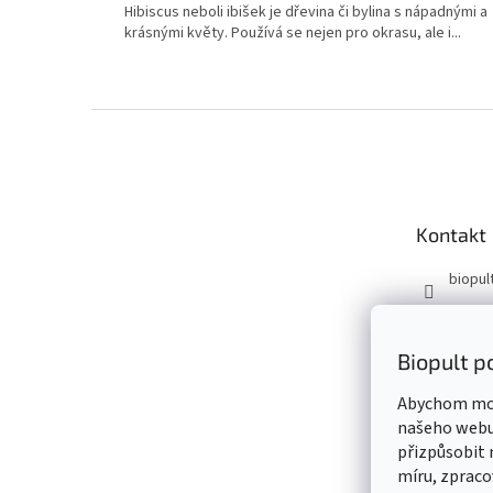
Hibiscus neboli ibišek je dřevina či bylina s nápadnými a
z
krásnými květy. Používá se nejen pro okrasu, ale i...
5
hvězdiček.
Z
á
p
a
t
Kontakt
í
biopul
BIOPU
biopul
Biopult p
Abychom moh
našeho webu,
přizpůsobit
míru, zpraco