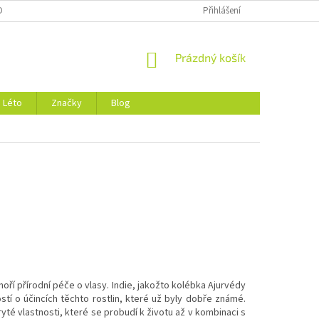
DMÍNKY OCHRANY OSOBNÍCH ÚDAJŮ
O NÁS
Přihlášení
NÁKUPNÍ
Prázdný košík
KOŠÍK
Léto
Značky
Blog
ří přírodní péče o vlasy. Indie, jakožto kolébka Ajurvédy
ostí o účincích těchto rostlin, které už byly dobře známé.
ryté vlastnosti, které se probudí k životu až v kombinaci s