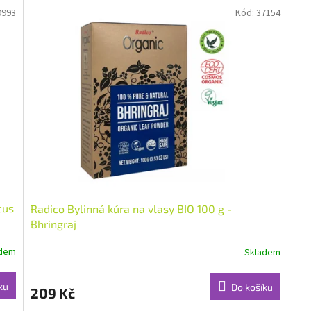
9993
Kód:
37154
cus
Radico Bylinná kúra na vlasy BIO 100 g -
Bhringraj
adem
Skladem
ku
Do košíku
209 Kč