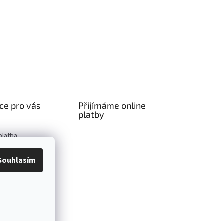
ce pro vás
Přijímáme online
platby
platba
podmínky
Souhlasím
ochrany osobních