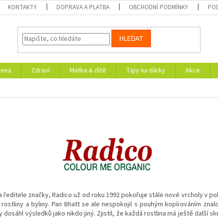
KONTAKTY
DOPRAVA A PLATBA
OBCHODNÍ PODMÍNKY
PO
HLEDAT
iena
Zdraví
Matka & dítě
Tipy na dárky
Akce
ředitele značky, Radico už od roku 1992 pokořuje stále nové vrcholy v poho
é rostliny a byliny. Pan Bhatt se ale nespokojil s pouhým kopírováním znal
osáhl výsledků jako nikdo jiný. Zjistil, že každá rostlina má ještě další sk