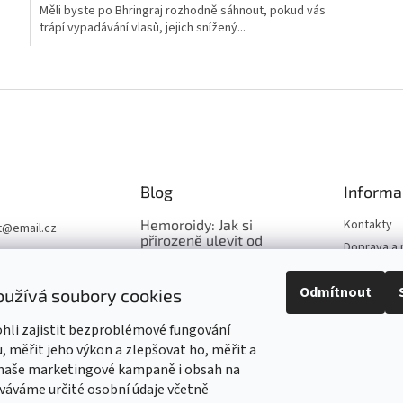
Měli byste po Bhringraj rozhodně sáhnout, pokud vás
trápí vypadávání vlasů, jejich snížený...
O
v
l
á
d
a
c
í
Blog
Informa
p
r
Hemoroidy: Jak si
Kontakty
t
@
email.cz
v
přirozeně ulevit od
Doprava a 
LT.CZ
bolesti, svědění i
k
Obchodní 
krvácení?
y
t.cz
v
Odmítnout
Podmínky 
oužívá soubory cookies
Říjnové posílení imunity –
ý
údajů
naše TOP produkty pro
p
li zajistit bezproblémové fungování
O nás
podzim
i
 měřit jeho výkon a zlepšovat ho, měřit a
s
Zubní pasta Dabur Red
 naše marketingové kampaně i obsah na
u
váváme určité osobní údaje včetně