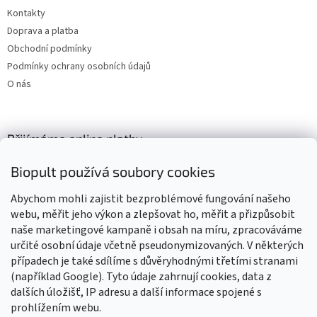
Kontakty
Doprava a platba
Obchodní podmínky
Podmínky ochrany osobních údajů
O nás
Přijímáme online platby
Biopult používá soubory cookies
Abychom mohli zajistit bezproblémové fungování našeho
webu, měřit jeho výkon a zlepšovat ho, měřit a přizpůsobit
naše marketingové kampaně i obsah na míru, zpracováváme
Výrobky označené BIO jsou certifikované kontrolní organizací CZ-
BIO-003
určité osobní údaje včetně pseudonymizovaných. V některých
případech je také sdílíme s důvěryhodnými třetími stranami
(například Google). Tyto údaje zahrnují cookies, data z
dalších úložišť, IP adresu a další informace spojené s
prohlížením webu.