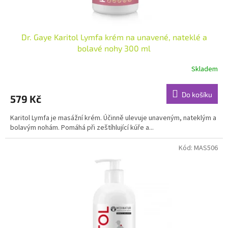
ů
Dr. Gaye Karitol Lymfa krém na unavené, nateklé a
bolavé nohy 300 ml
Skladem
Do košíku
579 Kč
Karitol Lymfa je masážní krém. Účinně ulevuje unaveným, nateklým a
bolavým nohám. Pomáhá při zeštíhlující kúře a...
Kód:
MAS506