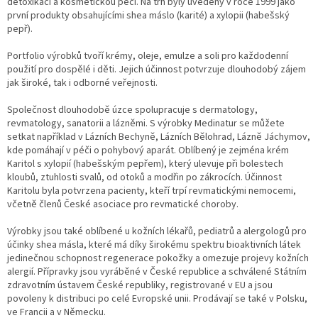
detoxikaci a kosmetickou péči. Na trh byly uvedeny v roce 1999 jako
první produkty obsahujícími shea máslo (karité) a xylopii (habešský
pepř).
Portfolio výrobků tvoří krémy, oleje, emulze a soli pro každodenní
použití pro dospělé i děti. Jejich účinnost potvrzuje dlouhodobý zájem
jak široké, tak i odborné veřejnosti.
Společnost dlouhodobě úzce spolupracuje s dermatology,
revmatology, sanatorii a lázněmi. S výrobky Medinatur se můžete
setkat například v Lázních Bechyně, Lázních Bělohrad, Lázně Jáchymov,
kde pomáhají v péči o pohybový aparát. Oblíbený je zejména krém
Karitol s xylopií (habešským pepřem), který ulevuje při bolestech
kloubů, ztuhlosti svalů, od otoků a modřin po zákrocích. Účinnost
Karitolu byla potvrzena pacienty, kteří trpí revmatickými nemocemi,
včetně členů České asociace pro revmatické choroby.
Výrobky jsou také oblíbené u kožních lékařů, pediatrů a alergologů pro
účinky shea másla, které má díky širokému spektru bioaktivních látek
jedinečnou schopnost regenerace pokožky a omezuje projevy kožních
alergií. Přípravky jsou vyráběné v České republice a schválené Státním
zdravotním ústavem České republiky, registrované v EU a jsou
povoleny k distribuci po celé Evropské unii. Prodávají se také v Polsku,
ve Francii a v Německu.