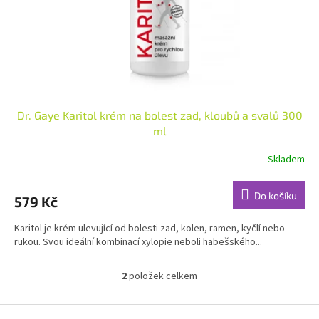
Dr. Gaye Karitol krém na bolest zad, kloubů a svalů 300
ml
Skladem
Průměrné
hodnocení
produktu
Do košíku
579 Kč
je
3,9
Karitol je krém ulevující od bolesti zad, kolen, ramen, kyčlí nebo
z
rukou. Svou ideální kombinací xylopie neboli habešského...
5
hvězdiček.
2
položek celkem
O
v
l
Z