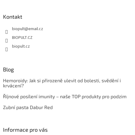
á
á
d
p
a
a
Kontakt
c
t
í
biopult
@
email.cz
í
p
r
BIOPULT.CZ
v
biopult.cz
k
y
v
ý
Blog
p
i
Hemoroidy: Jak si přirozeně ulevit od bolesti, svědění i
s
krvácení?
u
Říjnové posílení imunity – naše TOP produkty pro podzim
Zubní pasta Dabur Red
Informace pro vás