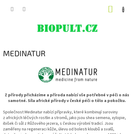
Přejít
NÁKUP
na
obsah
KOŠÍK
MEDINATUR
Z přírody přicházíme a příroda nabízí vše potřebné v péči o nás
samotné.
Síla africké přírody v české péči o tělo a pokožku.
Společnost Medinatur nabízí přípravky, které kombinují suroviny
z afrických léčivých rostlin a stromů, jako jsou shea semena, xylopie,
ibišek či sůl z Růžového jezera, s českou výrobní tradicí. Jsou
zaměřeny na regeneraci kůže, úlevu od bolesti kloubů a svalů,