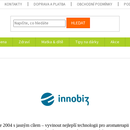
KONTAKTY
DOPRAVA A PLATBA
OBCHODNÍ PODMÍNKY
PO
HLEDAT
iena
Zdraví
Matka & dítě
Tipy na dárky
Akce
oce 2004 s jasným cílem – vyvinout nejlepší technologii pro aromaterap