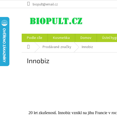
Přejít
biopult@email.cz
na
obsah
Podle cíle
Kosmetika
Domov
Ústní hyg
Domů
Prodávané značky
Innobiz
Innobiz
20 let zkušeností. Innobiz vznikl na jihu Francie v r