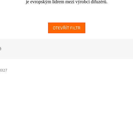
je evropským lídrem mezi výrobci difuzérů.
OTEVŘÍT FILTR
ě
0327