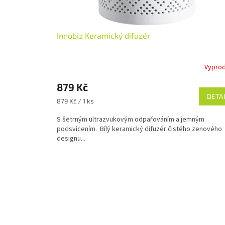
k
t
ů
Innobiz Keramický difuzér
Vypro
Průměrné
hodnocení
879 Kč
produktu
je
DETA
Měrná
879 Kč / 1 ks
4,6
cena:
z
S šetrným ultrazvukovým odpařováním a jemným
5
podsvícením. Bílý keramický difuzér čistého zenového
hvězdiček.
designu...
Z
á
p
a
t