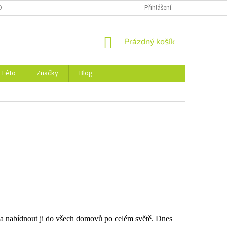
DMÍNKY OCHRANY OSOBNÍCH ÚDAJŮ
O NÁS
Přihlášení
NÁKUPNÍ
Prázdný košík
KOŠÍK
Léto
Značky
Blog
ii a nabídnout ji do všech domovů po celém světě. Dnes