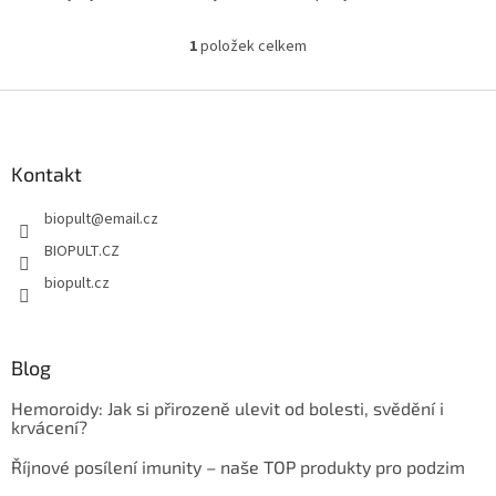
hvězdiček.
1
položek celkem
O
v
l
Z
á
á
d
p
a
a
Kontakt
c
t
í
biopult
@
email.cz
í
p
r
BIOPULT.CZ
v
biopult.cz
k
y
v
ý
Blog
p
i
Hemoroidy: Jak si přirozeně ulevit od bolesti, svědění i
s
krvácení?
u
Říjnové posílení imunity – naše TOP produkty pro podzim