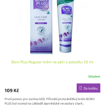
i
r
s
o
p
d
r
u
o
k
d
t
u
ů
k
t
ů
Boro Plus Regular krém na péči o pokožku 50 ml
Skladem
Průměrné
hodnocení
produktu
Do košíku
109 Kč
je
4,8
První pomoc pro suchou kůži. Přírodní protizánětlivý krém BORO
z
PLUS byl vyvinut na základě ájurvédské receptury staré...
5