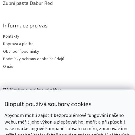
Zubní pasta Dabur Red
Informace pro vás
Kontakty
Doprava a platba
Obchodní podmínky
Podmínky ochrany osobních údajů
O nás
Přijímáme online platby
Biopult používá soubory cookies
Abychom mohli zajistit bezproblémové fungování našeho
webu, měřit jeho výkon a zlepšovat ho, měřit a přizpůsobit
naše marketingové kampaně i obsah na míru, zpracováváme
Výrobky označené BIO jsou certifikované kontrolní organizací CZ-
BIO-003