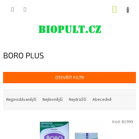
Přejít
NÁKUP
na
obsah
KOŠÍK
BORO PLUS
OTEVŘÍT FILTR
Ř
a
Nejprodávanější
Nejlevnější
Nejdražší
Abecedně
z
e
V
n
Kód:
B1999
ý
í
p
p