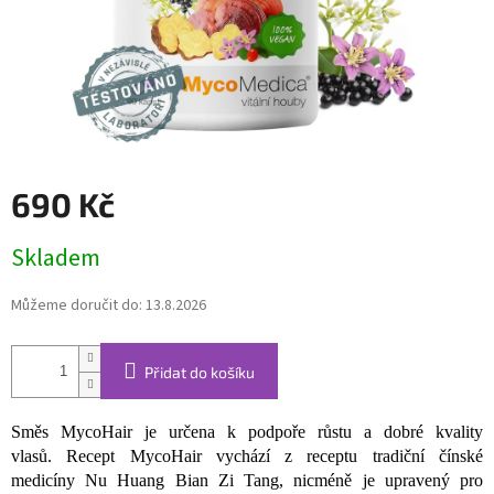
690 Kč
Měrná
Skladem
cena:
Můžeme doručit do:
13.8.2026
Přidat do košíku
Směs MycoHair je určena k podpoře růstu a dobré kvality
vlasů.
Recept MycoHair vychází z receptu tradiční čínské
medicíny Nu Huang Bian Zi Tang, nicméně je upravený pro