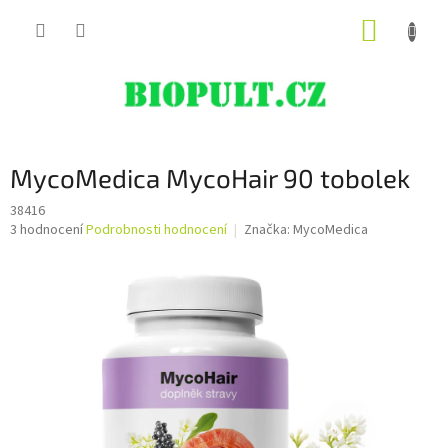
Přejít
NÁKUP
na
obsah
KOŠÍK
MycoMedica MycoHair 90 tobolek
38416
Průměrné
3 hodnocení
Podrobnosti hodnocení
Značka:
MycoMedica
hodnocení
produktu
je
5,0
z
5
hvězdiček.