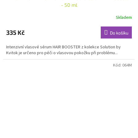
- 50 ml
Skladem
Průměrné
hodnocení
produktu
335 Kč
Do košíku
je
4,7
Intenzivní vlasové sérum HAIR BOOSTER z kolekce Solution by
z
Kvitok je určeno pro péči o vlasovou pokožku při problému...
5
hvězdiček.
Kód:
064M