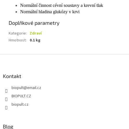
Normální činnost cévní soustavy a krevní tlak
Normální hladina glukózy v krvi
Doplňkové parametry
Kategorie
:
Zdraví
Hmotnost
:
0.1 kg
Z
á
p
a
Kontakt
t
biopult
@
email.cz
í
BIOPULT.CZ
biopult.cz
Blog