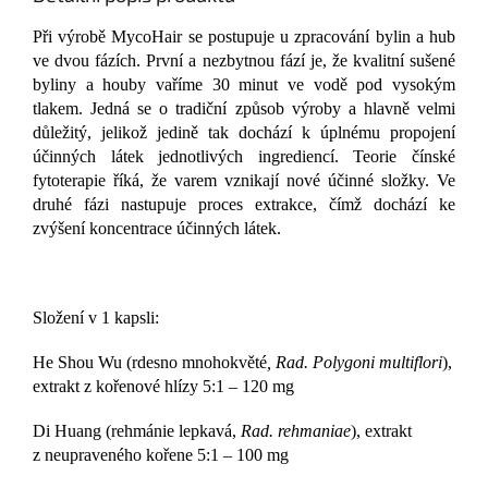
Při výrobě MycoHair se postupuje u zpracování bylin a hub
ve dvou fázích. První a nezbytnou fází je, že kvalitní sušené
byliny a houby vaříme 30 minut ve vodě pod vysokým
tlakem. Jedná se o tradiční způsob výroby a hlavně velmi
důležitý, jelikož jedině tak dochází k úplnému propojení
účinných látek jednotlivých ingrediencí. Teorie čínské
fytoterapie říká, že varem vznikají nové účinné složky. Ve
druhé fázi nastupuje proces extrakce, čímž dochází ke
zvýšení koncentrace účinných látek.
Složení v 1 kapsli:
He Shou Wu (rdesno mnohokvěté
, Rad. Polygoni multiflori
),
extrakt z kořenové hlízy 5:1 – 120 mg
Di Huang
(rehmánie lepkavá,
Rad. rehmaniae
), extrakt
z neupraveného kořene 5:1 – 100 mg