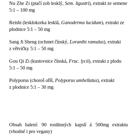
Nu Zhe Zi (ptačí zob lesklý,
Sem. ligustri
), extrakt ze semene
5:1 – 100 mg
Reishi (lesklokorka lesklá,
Ganoderma lucidum
), extrakt ze
plodnice 5:1 – 50 mg
Sang Ji Sheng (ochmet čínský,
Loranthi ramulus
), extrakt
z větvičky 5:1 – 50 mg
Gou Qi Zi (kustovnice čínská,
Fruc. lycii
), extrakt z plodu
5:1 – 50 mg
Polyporus (choroš oříš,
Polyporus umbellatus
), extrakt
z plodnice 5:1 – 30 mg
Obsah balení: 90 rostlinných kapslí á 500mg extraktu
(vhodné i pro vegany)