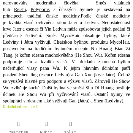
nerovnováhy moderního člověka.
Směs vitálních
hub
Reishi
,
Polyporus
a čínských bylinek je sestavená na
principech tradiční čínské medicíny.
Podle čínské medicíny
je kvalita vlasů ovlivněna silou Jater a Ledvin. Nedostatečnost
krve Jater a esence či Yin Ledvin může způsobovat jejich padání či
předčasné šedivění. Směs MycoHair obsahuje byliny, které
Ledviny i Játra vyživují. Císařskou bylinou produktu MycoHair,
postaveném na tradičním bylinném receptu Nu Huang Bian Zi
Tang, je kořen rdesna mnohokvětého (He Shou Wu). Kořen rdesna
podporuje sílu a kvalitu vlasů. V překladu znamená bylinu
načerňující vlasy pana Wu. K jejím hlavním účinkům patří
posílení Shen Jing (esence Ledvin) a Gan Xue (krve Jater). Čehož
se využívá hlavně pro podporu a výživu vlasů. Zároveň He Show
Wu zvlhčuje suché. Další bylina ve směsi Shu Di Huang posiluje
účinek He Shou Wu při vyživování vlasů. Ostatní byliny ve
spolupráci s rdesnem také vyživují Gan (Játra) a Shen (Ledviny).
Detailní informace
ZEPTAT SE
HLÍDAT
SDÍLET