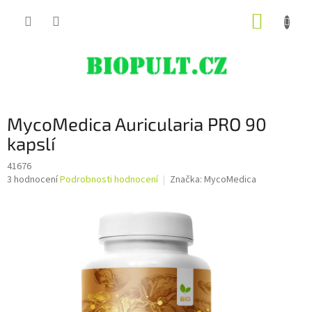
Přejít
NÁKUP
na
obsah
KOŠÍK
MycoMedica Auricularia PRO 90
kapslí
41676
Průměrné
3 hodnocení
Podrobnosti hodnocení
Značka:
MycoMedica
hodnocení
produktu
je
5,0
z
5
hvězdiček.