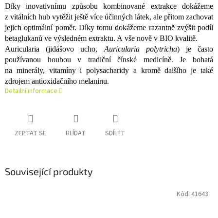
Díky inovativnímu způsobu kombinované extrakce dokážeme
z vitálních hub vytěžit ještě více účinných látek, ale přitom zachovat
jejich optimální poměr. Díky tomu dokážeme razantně zvýšit podíl
betaglukanů ve výsledném extraktu. A vše nově v BIO kvalitě.
Auricularia (jidášovo ucho,
Auricularia polytricha
) je často
používanou houbou v tradiční čínské medicíně. Je bohatá
na minerály, vitamíny i polysacharidy a kromě dalšího je také
zdrojem antioxidačního melaninu.
Detailní informace
ZEPTAT SE
HLÍDAT
SDÍLET
Související produkty
Kód:
41643