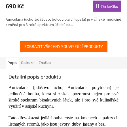
produktu
690 Kč
Do košíku
je
5,0
Auricularia (ucho Jidášovo, bolcovitka chlupatá) je v čínské medicíně
z
ceněná pro široké spektrum účinků na...
5
hvězdiček.
ZOBRAZIT VŠECHNY SOUVISEJÍCÍ PRODUKTY
Popis
Diskuze
Značka
Detailní popis produktu
Auricularia (jidášovo ucho, Auricularia polytricha) je
jedinečná houba, která si získala pozornost nejen pro své
široké spektrum bioaktivních látek, ale i pro své kulinářské
využití v asijské kuchyni.
Tato dřevokazná jedlá houba roste na kmenech a pařezech
listnatých stromů, jako jsou javory, duby, jasany a bez.