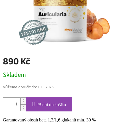
890 Kč
Měrná
Skladem
cena:
Můžeme doručit do:
13.8.2026
Přidat do košíku
Garantovaný obsah beta 1,3/1,6 glukanů min. 30 %