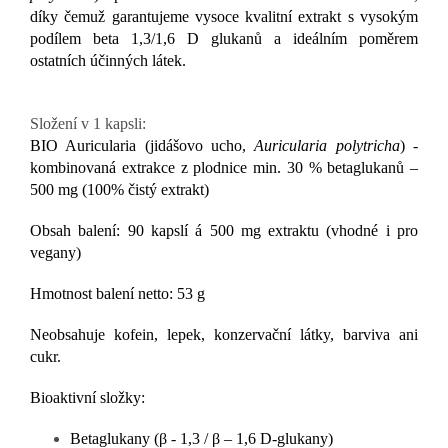
díky čemuž garantujeme vysoce kvalitní extrakt s vysokým
podílem beta 1,3/1,6 D glukanů a ideálním poměrem
ostatních účinných látek.
Složení v 1 kapsli:
BIO Auricularia (jidášovo ucho,
Auricularia polytricha
) -
kombinovaná extrakce z plodnice min. 30 % betaglukanů –
500 mg (100% čistý extrakt)
Obsah balení: 90 kapslí á 500 mg extraktu (vhodné i pro
vegany)
Hmotnost balení netto: 53 g
Neobsahuje kofein, lepek, konzervační látky, barviva ani
cukr.
Bioaktivní složky:
Betaglukany (β - 1,3 / β – 1,6 D-glukany)