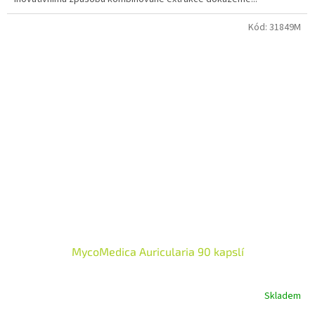
5
hvězdiček.
Kód:
31849M
MycoMedica Auricularia 90 kapslí
Skladem
Průměrné
hodnocení