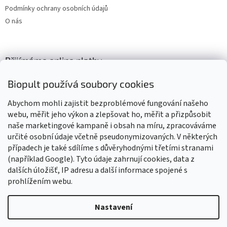
Podmínky ochrany osobních údajů
O nás
Přijímáme online platby
Biopult používá soubory cookies
Abychom mohli zajistit bezproblémové fungování našeho
webu, měřit jeho výkon a zlepšovat ho, měřit a přizpůsobit
naše marketingové kampaně i obsah na míru, zpracováváme
Výrobky označené BIO jsou certifikované kontrolní organizací CZ-
BIO-003
určité osobní údaje včetně pseudonymizovaných. V některých
případech je také sdílíme s důvěryhodnými třetími stranami
(například Google). Tyto údaje zahrnují cookies, data z
dalších úložišť, IP adresu a další informace spojené s
prohlížením webu.
Vytvořil Shoptet
Nastavení
Vážení zákazníci, z důvodu čerpání dovolené budou všechny