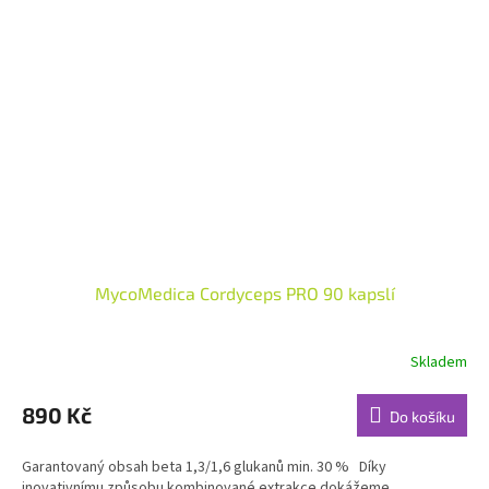
MycoMedica Cordyceps PRO 90 kapslí
Skladem
Průměrné
hodnocení
produktu
890 Kč
Do košíku
je
4,7
Garantovaný obsah beta 1,3/1,6 glukanů min. 30 % Díky
z
inovativnímu způsobu kombinované extrakce dokážeme...