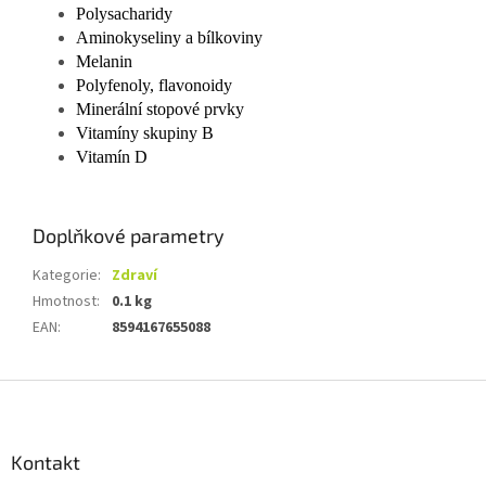
Polysacharidy
Aminokyseliny a bílkoviny
Melanin
Polyfenoly, flavonoidy
Minerální stopové prvky
Vitamíny skupiny B
Vitamín D
Doplňkové parametry
Kategorie
:
Zdraví
Hmotnost
:
0.1 kg
EAN
:
8594167655088
Z
á
p
a
Kontakt