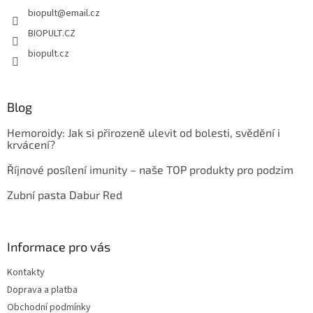
t
biopult
@
email.cz
í
BIOPULT.CZ
biopult.cz
Blog
Hemoroidy: Jak si přirozeně ulevit od bolesti, svědění i
krvácení?
Říjnové posílení imunity – naše TOP produkty pro podzim
Zubní pasta Dabur Red
Informace pro vás
Kontakty
Doprava a platba
Obchodní podmínky