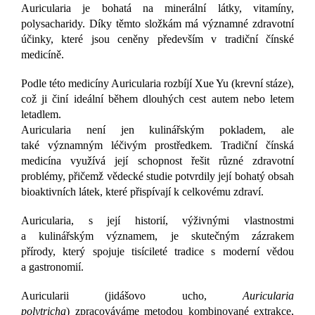
Auricularia je bohatá na minerální látky, vitamíny,
polysacharidy. Díky těmto složkám má významné zdravotní
účinky, které jsou ceněny především v tradiční čínské
medicíně.
Podle této medicíny Auricularia rozbíjí Xue Yu (krevní stáze),
což ji činí ideální během dlouhých cest autem nebo letem
letadlem.
Auricularia není jen kulinářským pokladem, ale
také významným léčivým prostředkem. Tradiční čínská
medicína využívá její schopnost řešit různé zdravotní
problémy, přičemž vědecké studie potvrdily její bohatý obsah
bioaktivních látek, které přispívají k celkovému zdraví.
Auricularia, s její historií, výživnými vlastnostmi
a kulinářským významem, je skutečným zázrakem
přírody, který spojuje tisícileté tradice s moderní vědou
a gastronomií.
Auricularii (jidášovo ucho,
Auricularia
polytricha
) zpracováváme metodou kombinované extrakce,