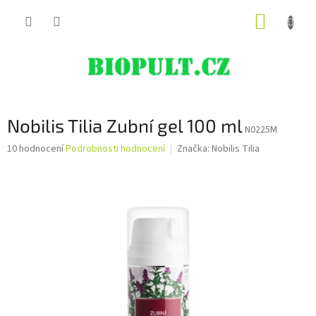
Přejít
NÁKUP
na
obsah
KOŠÍK
Nobilis Tilia Zubní gel 100 ml
N0225M
Průměrné
10 hodnocení
Podrobnosti hodnocení
Značka:
Nobilis Tilia
hodnocení
produktu
je
4,6
z
5
hvězdiček.