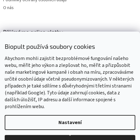
Podmínky ochrany osobních údajů
O nás
Přijímáme online platby
Biopult používá soubory cookies
Abychom mohli zajistit bezproblémové fungování našeho
webu, měřit jeho výkon a zlepšovat ho, měřit a přizpůsobit
naše marketingové kampaně i obsah na míru, zpracováváme
Výrobky označené BIO jsou certifikované kontrolní organizací CZ-
BIO-003
určité osobní údaje včetně pseudonymizovaných. V některých
případech je také sdílíme s důvěryhodnými třetími stranami
(například Google). Tyto údaje zahrnují cookies, data z
dalších úložišť, IP adresu a další informace spojené s
prohlížením webu.
Vytvořil Shoptet
Nastavení
Vážení zákazníci, z důvodu čerpání dovolené budou všechny
objednávky přijaté v tomto období expedovány od 17. srpna 2026.
Copyright 2026
Biopult.cz
. Všechna práva vyhrazena.
Upravit