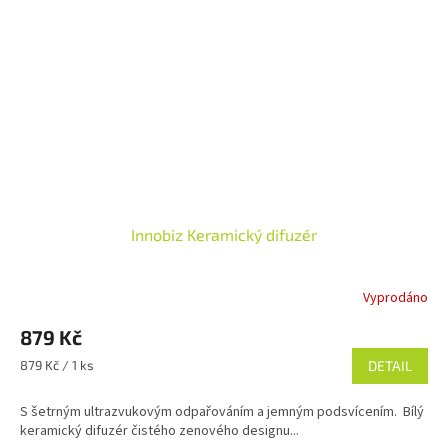
Innobiz Keramický difuzér
Vyprodáno
Průměrné
hodnocení
879 Kč
produktu
je
Měrná
879 Kč / 1 ks
DETAIL
4,6
cena:
z
S šetrným ultrazvukovým odpařováním a jemným podsvícením. Bílý
5
keramický difuzér čistého zenového designu...
hvězdiček.