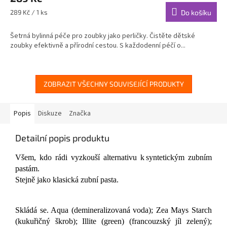
je
Měrná
289 Kč / 1 ks
Do košíku
4,9
cena:
z
Šetrná bylinná péče pro zoubky jako perličky. Čistěte dětské
5
zoubky efektivně a přírodní cestou. S každodenní péčí o...
hvězdiček.
ZOBRAZIT VŠECHNY SOUVISEJÍCÍ PRODUKTY
Popis
Diskuze
Značka
Detailní popis produktu
Všem, kdo rádi vyzkouší alternativu k syntetickým zubním
pastám.
Stejně jako klasická zubní pasta.
Skládá se. Aqua (demineralizovaná voda); Zea Mays Starch
(kukuřičný škrob); Illite (green) (francouzský jíl zelený);