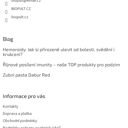
biopult
@
email.cz
í
BIOPULT.CZ
biopult.cz
Blog
Hemoroidy: Jak si přirozeně ulevit od bolesti, svědění i
krvácení?
Říjnové posílení imunity – naše TOP produkty pro podzim
Zubní pasta Dabur Red
Informace pro vás
Kontakty
Doprava a platba
Obchodní podmínky