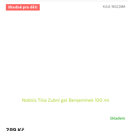
Kód:
N0226M
Vhodné pro děti
Nobilis Tilia Zubní gel Benjamínek 100 ml
Skladem
Průměrné
hodnocení
289 Kč
produktu