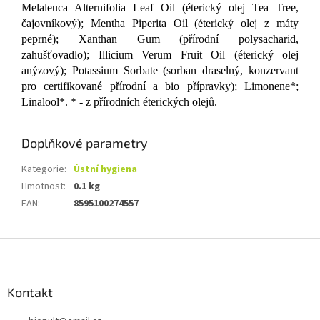
Melaleuca Alternifolia Leaf Oil (éterický olej Tea Tree,
čajovníkový); Mentha Piperita Oil (éterický olej z máty
peprné); Xanthan Gum (přírodní polysacharid,
zahušťovadlo); Illicium Verum Fruit Oil (éterický olej
anýzový); Potassium Sorbate (sorban draselný, konzervant
pro certifikované přírodní a bio přípravky); Limonene*;
Linalool*. * - z přírodních éterických olejů.
Doplňkové parametry
Kategorie
:
Ústní hygiena
Hmotnost
:
0.1 kg
EAN
:
8595100274557
Z
á
p
a
Kontakt
t