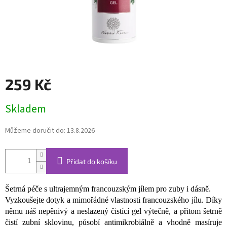
259 Kč
Měrná
Skladem
cena:
Můžeme doručit do:
13.8.2026
Přidat do košíku
Šetrná péče s ultrajemným francouzským jílem pro zuby i dásně.
Vyzkoušejte dotyk a mimořádné vlastnosti francouzského jílu. Díky
němu náš nepěnivý a neslazený čistící gel výtečně, a přitom šetrně
čistí zubní sklovinu, působí antimikrobiálně a vhodně masíruje