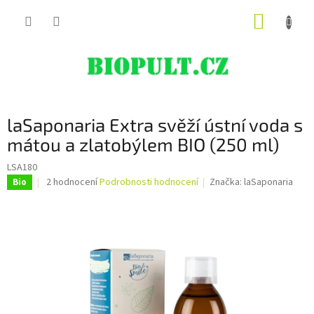
Přejít
NÁKUP
na
obsah
KOŠÍK
laSaponaria Extra svěží ústní voda s
mátou a zlatobýlem BIO (250 ml)
LSA180
Průměrné
2 hodnocení
Podrobnosti hodnocení
Značka:
laSaponaria
Bio
hodnocení
produktu
je
5,0
z
5
hvězdiček.