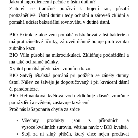
Jakými ingrediencemi pečuje o ústní dutinu?
Zlatobýl se tradičně používá k hojení ran, působí
protizánětlivě. Ústní dutinu tedy ochrání a zároveň zklidní a
pomáhá udržet bakteriální rovnováhu v dutině ústní.
BIO Extrakt z aloe vera pomáhá odstraňovat z úst bakterie a
má protizánětlivé účinky, zároveň účinně bojuje proti vzniku
zubního kazu.
BIO Vilín působí na mikrocirkulaci. Zklidňuje podráždění a
má také ochranné účinky.
Xylitol pomáhá předcházet zubnímu kazu.
BIO Šalvěj lékařská pomáhá při potížích se záněty dutiny
ústní. Nálev ze šalvěje je doporučovaný i při krvácení dásní
či paradontóze.
BIO Heřmánková květová voda zklidňuje dásně, zmírňuje
podráždění a svědění, zastavuje krvácení.
Proč nás laSaponaria chytla za srdce
Všechny produkty jsou z přírodních a
vysoce kvalitních surovin, většina navíc v BIO kvalitě.
Stojí za ní silný příběh, který chce nejen prodávat