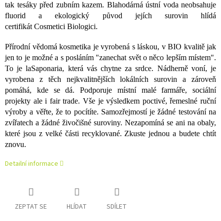
tak tesáky před zubním kazem. Blahodárná ústní voda neobsahuje
fluorid a ekologický původ jejích surovin hlídá
certifikát Cosmetici Biologici.
Přírodní vědomá kosmetika je vyrobená s láskou, v BIO kvalitě jak
jen to je možné a s posláním "zanechat svět o něco lepším místem".
To je laSaponaria, která vás chytne za srdce. Nádherně voní, je
vyrobena z těch nejkvalitnějších lokálních surovin a zároveň
pomáhá, kde se dá. Podporuje místní malé farmáře, sociální
projekty ale i fair trade. Vše je výsledkem poctivé, řemeslné ruční
výroby a věřte, že to pocítíte. Samozřejmostí je žádné testování na
zvířatech a žádné živočišné suroviny. Nezapomíná se ani na obaly,
které jsou z velké části recyklované. Zkuste jednou a budete chtít
znovu.
Detailní informace
ZEPTAT SE
HLÍDAT
SDÍLET