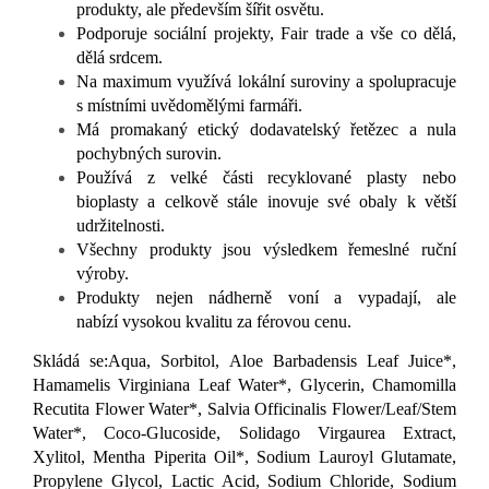
produkty, ale především šířit osvětu.
Podporuje sociální projekty, Fair trade a vše co dělá,
dělá srdcem.
Na maximum využívá lokální suroviny a spolupracuje
s místními uvědomělými farmáři.
Má promakaný etický dodavatelský řetězec a nula
pochybných surovin.
Používá z velké části recyklované plasty nebo
bioplasty a celkově stále inovuje své obaly k větší
udržitelnosti.
Všechny produkty jsou výsledkem řemeslné ruční
výroby.
Produkty nejen nádherně voní a vypadají, ale
nabízí vysokou kvalitu za férovou cenu.
Skládá se:Aqua, Sorbitol, Aloe Barbadensis Leaf Juice*,
Hamamelis Virginiana Leaf Water*, Glycerin, Chamomilla
Recutita Flower Water*, Salvia Officinalis Flower/Leaf/Stem
Water*, Coco-Glucoside, Solidago Virgaurea Extract,
Xylitol, Mentha Piperita Oil*, Sodium Lauroyl Glutamate,
Propylene Glycol, Lactic Acid, Sodium Chloride, Sodium