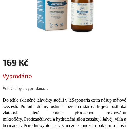
169 Kč
Měrná
Vyprodáno
cena:
Položka byla vyprodána…
Do téhle skleněné lahvičky stočili v laSaponaria extra nášup mátové
svěžesti. Pohodu dutiny ústní si bere na starost hojivá rostlinka
zlatobýl, která chrání přirozenou rovnováhu
mikroflóry. Protizánětlivou a hydratační silou zasahují šalvěj, vilín a
heřmánek. Přírodní xylitol pak zamezuje množení bakterií a střeží