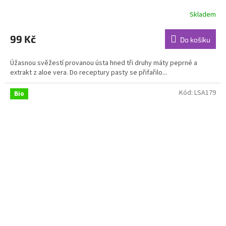
Skladem
Průměrné
hodnocení
produktu
99 Kč
Do košíku
je
4,8
Úžasnou svěžestí provanou ústa hned tři druhy máty peprné a
z
extrakt z aloe vera. Do receptury pasty se přifařilo...
5
hvězdiček.
Kód:
LSA179
Bio