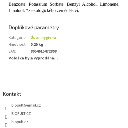
Benzoate, Potassium Sorbate, Benzyl Alcohol, Limonene,
Linalool. *z ekologického zemědělství.
Doplňkové parametry
Kategorie
:
Ústní hygiena
Hmotnost
:
0.25 kg
EAN
:
8054615472808
Položka byla vyprodána…
Z
á
p
a
Kontakt
t
biopult
@
email.cz
í
BIOPULT.CZ
biopult.cz