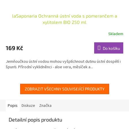
laSaponaria Ochranná ústní voda s pomerančem a
xylitolem BIO 250 ml
Skladem
Průměrné
hodnocení
produktu
169 Kč
Do košíku
je
5,0
Jemňoučkou ústní vodou mohou vyšplíchnout dutinu ústní dospělí i
z
špunti. Přírodní vyklidněnci - aloe vera, měsíček a...
5
hvězdiček.
ZOBRAZIT VŠECHNY SOUVISEJÍCÍ PRODUKTY
Popis
Diskuze
Značka
Detailní popis produktu