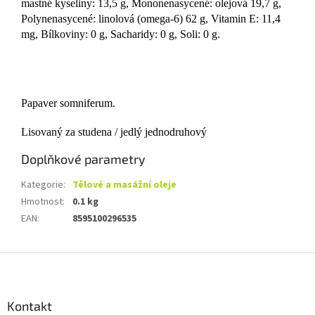
mastné kyseliny: 13,5 g, Mononenasycené: olejová 19,7 g,
Polynenasycené: linolová (omega-6) 62 g, Vitamin E: 11,4
mg, Bílkoviny: 0 g, Sacharidy: 0 g, Soli: 0 g.
Papaver somniferum.
Lisovaný za studena / jedlý jednodruhový
Doplňkové parametry
Kategorie
:
Tělové a masážní oleje
Hmotnost
:
0.1 kg
EAN
:
8595100296535
Z
á
p
a
Kontakt