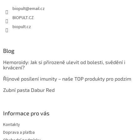
t
biopult
@
email.cz
í
BIOPULT.CZ
biopult.cz
Blog
Hemoroidy: Jak si přirozeně ulevit od bolesti, svědění i
krvácení?
Říjnové posílení imunity – naše TOP produkty pro podzim
Zubní pasta Dabur Red
Informace pro vás
Kontakty
Doprava a platba