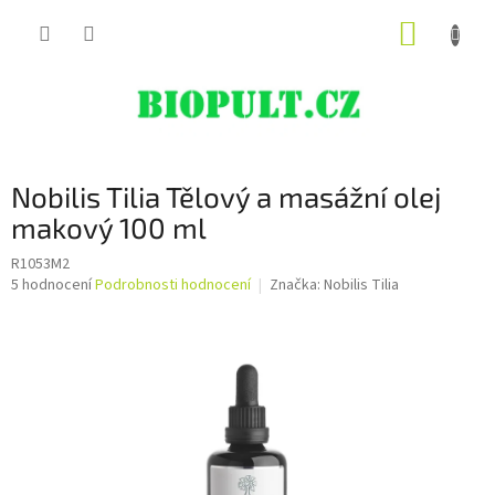
Přejít
NÁKUP
na
obsah
KOŠÍK
Nobilis Tilia Tělový a masážní olej
makový 100 ml
R1053M2
Průměrné
5 hodnocení
Podrobnosti hodnocení
Značka:
Nobilis Tilia
hodnocení
produktu
je
4,6
z
5
hvězdiček.