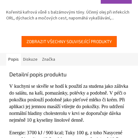
4,9
cena:
z
Kořenitá kafrová vůně s balzámovými tóny. Účinný olej při infekcích
5
ORL, dýchacích a močových cest, napomáhá vykašlávání,...
hvězdiček.
ZOBRAZIT VŠECHNY SOUVISEJÍCÍ PRODUKTY
Popis
Diskuze
Značka
Detailní popis produktu
V kuchyni se skvěle se hodí k použití za studena jako zálivka
do salátu, na kaši, pomazánky, polévky a podobně. V péči o
pokožku poslouží podobně jako pleťové mléko či krém. Při
aplikaci jej jemnou masáží vtírejte do pokožky. Pro udržení
normální hladiny cholesterolu v krvi se doporučuje dávka
nejméně 10 g kyseliny linolové denně.
Energie: 3700 kJ / 900 kcal; Tuky 100 g, z toho Nasycené