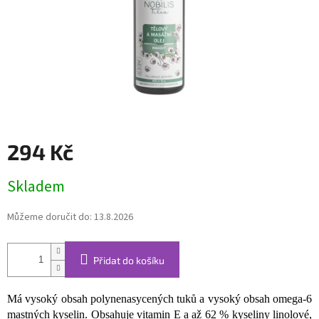
294 Kč
Měrná
Skladem
cena:
Můžeme doručit do:
13.8.2026
Přidat do košíku
Má vysoký obsah polynenasycených tuků a vysoký obsah omega-6
mastných kyselin. Obsahuje vitamin E a až 62 % kyseliny linolové,