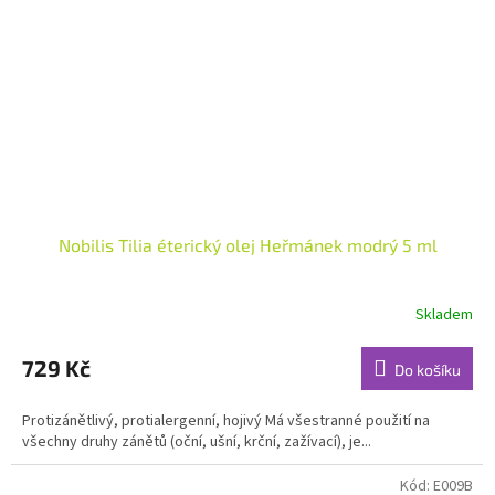
Nobilis Tilia éterický olej Heřmánek modrý 5 ml
Skladem
Průměrné
hodnocení
produktu
729 Kč
Do košíku
je
4,9
Protizánětlivý, protialergenní, hojivý Má všestranné použití na
z
všechny druhy zánětů (oční, ušní, krční, zažívací), je...
5
hvězdiček.
Kód:
E009B