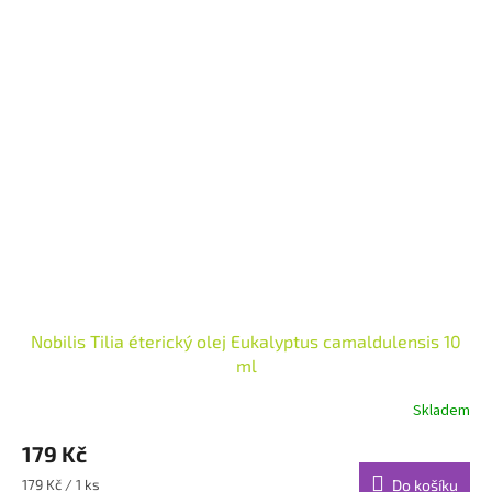
Nobilis Tilia éterický olej Eukalyptus camaldulensis 10
ml
Skladem
Průměrné
hodnocení
179 Kč
produktu
je
Měrná
179 Kč / 1 ks
Do košíku