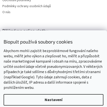
Obchodní podmínky
Podmínky ochrany osobních údajů
O nás
Přijímáme online platby
Biopult používá soubory cookies
Abychom mohli zajistit bezproblémové fungování našeho
webu, měřit jeho výkon a zlepšovat ho, měřit a přizpůsobit
naše marketingové kampaně i obsah na míru, zpracováváme
Výrobky označené BIO jsou certifikované kontrolní organizací CZ-
BIO-003
určité osobní údaje včetně pseudonymizovaných. V některých
případech je také sdílíme s důvěryhodnými třetími stranami
(například Google). Tyto údaje zahrnují cookies, data z
dalších úložišť, IP adresu a další informace spojené s
prohlížením webu.
Vytvořil Shoptet
Nastavení
Vážení zákazníci, z důvodu čerpání dovolené budou všechny