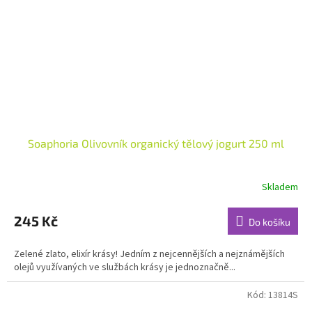
Soaphoria Olivovník organický tělový jogurt 250 ml
Skladem
Průměrné
hodnocení
produktu
245 Kč
Do košíku
je
5,0
Zelené zlato, elixír krásy! Jedním z nejcennějších a nejznámějších
z
olejů využívaných ve službách krásy je jednoznačně...
5
hvězdiček.
Kód:
13814S