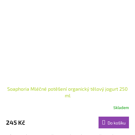
Soaphoria Mléčné potěšení organický tělový jogurt 250
ml
Skladem
Průměrné
hodnocení
produktu
245 Kč
Do košíku
je
4,9