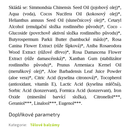
Skládá se:
Simmondsia Chinensis Seed Oil (jojobový olej)*,
Aqua (voda), Cocos Nucifera Oil (kokosový olej)*,
Helianthus annuus Seed Oil (slunečnicový olej)*, Cetaryl
Alcohol (emulgační složka rostlinného původu)*, Coco -
Glucoside (povrchově aktivní složka rostlinného původu)*,
Butyrospermum Parkii Butter (bambucké máslo)*, Rosa
Canina Flower Extract (růže šípková)*, Aniba Rosaeodora
Wood Extract (růžové dřevo)*, Rosa Damascena Flower
Extract (růže damascénská)*, Xanthan Gum (stabilizátor
rostlinného původu)*, Prunus Armeniaca Kernel Oil
(meruňkový olej)*, Aloe Barbadensis Leaf Juice Powder
(aloe vera)*, Citric Acid (kyselina citronová)*, Tocopherol
(antioxidant, vitamín E), Lactic Acid (kyselina mléčná),
Sorbic Acid (konzervant), Formica Acid (konzervant), Iron
Oxide (minerální barvící složka), Citronellol***,
Geraniol***, Linalool***, Eugenol***.
Doplňkové parametry
Kategorie
:
Tělové balzámy