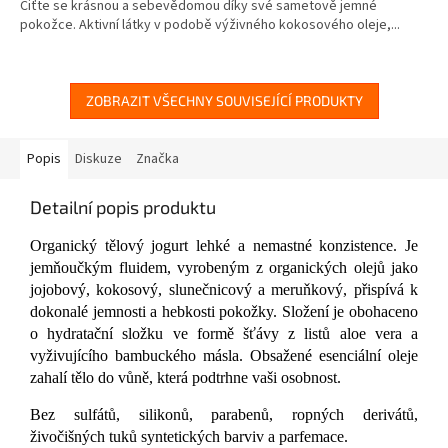
Ciťte se krásnou a sebevědomou díky své sametově jemné
z
pokožce. Aktivní látky v podobě výživného kokosového oleje,...
5
hvězdiček.
ZOBRAZIT VŠECHNY SOUVISEJÍCÍ PRODUKTY
Popis
Diskuze
Značka
Detailní popis produktu
Organický tělový jogurt lehké a nemastné konzistence. Je
jemňoučkým fluidem, vyrobeným z organických olejů jako
jojobový, kokosový, slunečnicový a meruňkový, přispívá k
dokonalé jemnosti a hebkosti pokožky. Složení je obohaceno
o hydratační složku ve formě šťávy z listů aloe vera a
vyživujícího bambuckého másla. Obsažené esenciální oleje
zahalí tělo do vůně, která podtrhne vaši osobnost.
Bez sulfátů, silikonů, parabenů, ropných derivátů,
živočišných tuků syntetických barviv a parfemace.