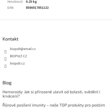
Hmotnost
:
0.25 kg
EAN
:
8586017851122
Z
á
p
a
Kontakt
t
biopult
@
email.cz
í
BIOPULT.CZ
biopult.cz
Blog
Hemoroidy: Jak si přirozeně ulevit od bolesti, svědění i
krvácení?
Říjnové posílení imunity – naše TOP produkty pro podzim