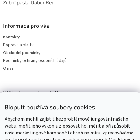
Zubní pasta Dabur Red
Informace pro vás
Kontakty
Doprava a platba
Obchodní podmínky
Podmínky ochrany osobních údajů
O nás
Přijímáme online platby
Biopult používá soubory cookies
Abychom mohli zajistit bezproblémové fungování našeho
webu, měřit jeho výkon a zlepšovat ho, měřit a přizpůsobit
naše marketingové kampaně i obsah na míru, zpracováváme
Výrobky označené BIO jsou certifikované kontrolní organizací CZ-
BIO-003
určité osobní údaje včetně pseudonymizovaných. V některých