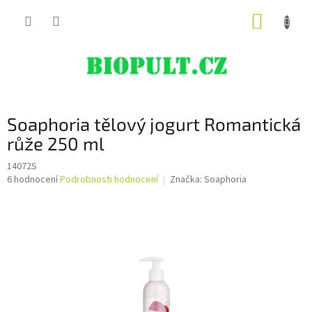
Přejít
NÁKUP
na
obsah
KOŠÍK
Soaphoria tělový jogurt Romantická
růže 250 ml
14072S
Průměrné
6 hodnocení
Podrobnosti hodnocení
Značka:
Soaphoria
hodnocení
produktu
je
5,0
z
5
hvězdiček.