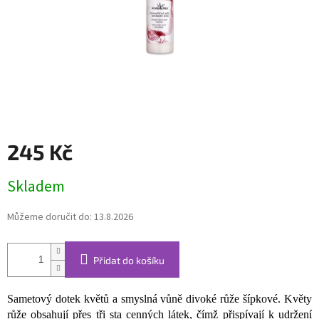
245 Kč
Měrná
Skladem
cena:
Můžeme doručit do:
13.8.2026
Přidat do košíku
Sametový dotek květů a smyslná vůně divoké růže šípkové. Květy
růže obsahují přes tři sta cenných látek, čímž přispívají k udržení