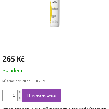
265 Kč
Měrná
Skladem
cena:
Můžeme doručit do:
13.8.2026
Přidat do košíku
Vysoce reparační, hloubkově regenerační a posilující výrobek pro