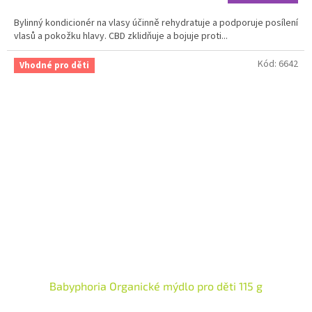
4,5
Bylinný kondicionér na vlasy účinně rehydratuje a podporuje posílení
z
vlasů a pokožku hlavy. CBD zklidňuje a bojuje proti...
5
hvězdiček.
Kód:
6642
Vhodné pro děti
Babyphoria Organické mýdlo pro děti 115 g