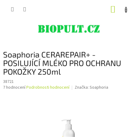
Přejít
NÁKUP
na
obsah
KOŠÍK
Soaphoria CERAREPAIR+ -
POSILUJÍCÍ MLÉKO PRO OCHRANU
POKOŽKY 250ml
38721
Průměrné
7 hodnocení
Podrobnosti hodnocení
Značka:
Soaphoria
hodnocení
produktu
je
4,9
z
5
hvězdiček.