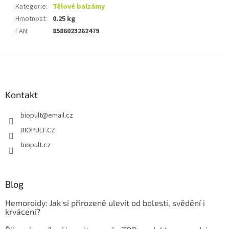
Kategorie
:
Tělové balzámy
Hmotnost
:
0.25 kg
EAN
:
8586023262479
Z
á
p
a
Kontakt
t
biopult
@
email.cz
í
BIOPULT.CZ
biopult.cz
Blog
Hemoroidy: Jak si přirozeně ulevit od bolesti, svědění i
krvácení?