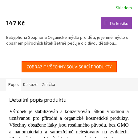
Skladem
Průměrné
hodnocení
produktu
147 Kč
Do košíku
je
5,0
Babyphoria Soaphoria Organické mýdlo pro děti, je jemné mýdlo s
z
obsahem přírodních látek šetrně pečuje o citlivou dětskou...
5
hvězdiček.
ZOBRAZIT VŠECHNY SOUVISEJÍCÍ PRODUKTY
Popis
Diskuze
Značka
Detailní popis produktu
Výrobek je stabilizován a konzervován látkou vhodnou a
uznávanou pro přírodní a organické kosmetické produkty.
Všechny obsažené látky jsou rostlinného původu, bez GMO
a nanomateriálu a samozřejmě netestovány na zvířatech.