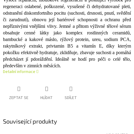
regeneraci oslabené, poškozené, vysušené či dehydratované pleti,
odstranění diskomfortního pocitu (suchosti, drsnosti, pnutí, svědění
či zarudnutí), obnovu její bariérové schopnosti a ochranu před
nepříznivými vnějšími vlivy. Jemné a přitom výživné tělové sérum
obsahuje cenné látky jako komplex rostlinných ceramidů,
bambucké a kakové máslo, rýžový protein, ureu, sodium PCA,
rakytníkový extrakt, privtamin B5 a vitamín E, díky kterým
pokožku efektivně hydratuje, zklidňuje, zbavuje suchosti a pomáhá
předcházet jí pdoráždění. Ideálně se hodí pro péči o celé tělo,
především v zimních měsících.
Detailní informace
ZEPTAT SE
HLÍDAT
SDÍLET
Související produkty