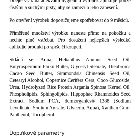
Dbejte však na adekvátní hygienu a výrobek aplikujte pouze
čistými a suchými prsty, aby se zamezilo jeho zanesení.
Po otevření výrobek doporučujeme spotřebovat do 9 měsíců.
Přiměřené množství výrobku naneste přímo na pokožku a
nechte plně vstřebat. Pro dosažení nejlepších výsledků
aplikujte produkt po sprše či koupeli.
Skládá se: Aqua, Helianthus Annuus Seed Oil,
Butyrospermum Parkii Butter, Glyceryl Stearate, Theobroma
Cacao Seed Butter, Simmondsia Chinensis Seed Oil,
Cetearyl Alcohol, Copernice Cerifera Cera, Coco-Glucoside,
Urea, Hydrolyzed Rice Protein Argania Spinosa Kernel Oil,
Phospholipids, Sphingolipids, Hippophae Rhamnoides Seed
Extract, Sodium PCA, dermorganics® 1388 (Sodium
Levulinate, Sodium Anisate, Glycerin, Aqua), Xanthan Gum,
Panthenol, Tocopherol.
Doplňkové parametry