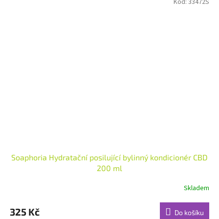
Kód:
33472S
Soaphoria Hydratační posilující bylinný kondicionér CBD
200 ml
Skladem
Průměrné
hodnocení
produktu
325 Kč
Do košíku
je