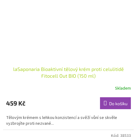
laSaponaria Bioaktivní tělový krém proti celulitidě
Fitocell Out BIO (150 ml)
Skladem
Průměrné
hodnocení
produktu
459 Kč
Do košíku
je
5,0
Tělovým krémem s lehkou konzistencí a svěží vůní se skvěle
z
vyzbrojíte proti nezvané...
5
hvězdiček.
Kód:
38533