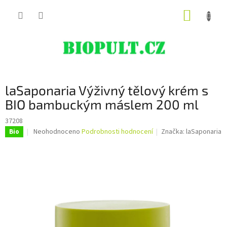
Přejít
NÁKUP
na
obsah
KOŠÍK
laSaponaria Výživný tělový krém s
BIO bambuckým máslem 200 ml
37208
Průměrné
Neohodnoceno
Podrobnosti hodnocení
Značka:
laSaponaria
Bio
hodnocení
produktu
je
0,0
z
5
hvězdiček.