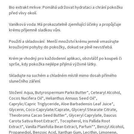
Bio extrakt mrkve: Pomáhá udržovat hydrataci a chrání pokožku
před vlivy okolí.
Vanilková voda: Má prokazatelně zjemňující účinky a propůjčuje
krému příjemně sladkou vůni.
Použití a skladování: Menší množství krému jemně vmasírujte
krouživými pohyby do pokožky, dokud se plně nevstřebá.
Krém je vhodný pro každodenní aplikaci, obzvlášť po koupeli či
sprše, kdy pokožka nejlépe přijímá výživné látky.
Skladujte na suchém a chladném místě mimo dosah přímého
slunečního záření.
Složení: Aqua, Butyrospermum Parkii Butter*, Cetearyl Alcohol,
Cocos Nucifera Oil*, Helianthus Annuus Seed Oil*,
Caprylic/Capric Triglyceride, Aloe Barbadensis Leaf Juice*,
Glycerin, Coco-Caprylate/Caprate, Glyceryl Stearate Citrate,
Theobroma Cacao Seed Butter*, Glyceryl Caprylate, Daucus
Carota Sativa Root Extract*, Tocopherol, Iris Pallida Root
Extract*, Vanilla Planifolia Bean Extract, Parfum**, Benzyl Alcohol,
Propanediol, Benzoic Acid, Xanthan Gum, Lecithin, Limonene,