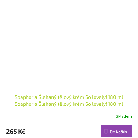
Soaphoria Šlehaný tělový krém So lovely! 180 ml
Soaphoria Šlehaný tělový krém So lovely! 180 ml
Skladem
Průměrné
hodnocení
produktu
265 Kč
Do košíku
je