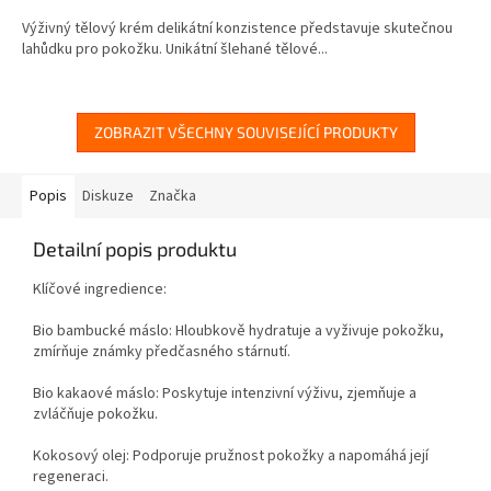
5,0
Výživný tělový krém delikátní konzistence představuje skutečnou
z
lahůdku pro pokožku. Unikátní šlehané tělové...
5
hvězdiček.
ZOBRAZIT VŠECHNY SOUVISEJÍCÍ PRODUKTY
Popis
Diskuze
Značka
Detailní popis produktu
Klíčové ingredience:
Bio bambucké máslo: Hloubkově hydratuje a vyživuje pokožku,
zmírňuje známky předčasného stárnutí.
Bio kakaové máslo: Poskytuje intenzivní výživu, zjemňuje a
zvláčňuje pokožku.
Kokosový olej: Podporuje pružnost pokožky a napomáhá její
regeneraci.