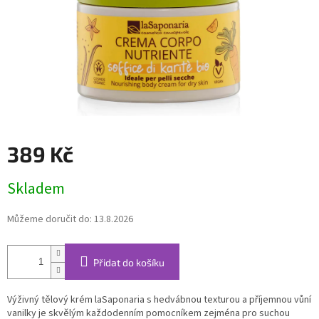
389 Kč
Měrná
Skladem
cena:
Můžeme doručit do:
13.8.2026
Přidat do košíku
Výživný tělový krém laSaponaria s hedvábnou texturou a příjemnou vůní
vanilky je skvělým každodenním pomocníkem zejména pro suchou