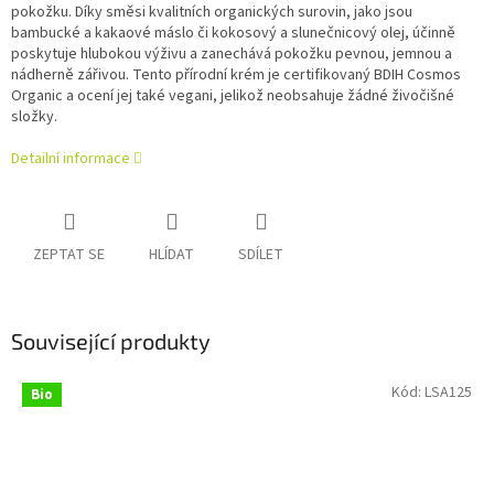
pokožku. Díky směsi kvalitních organických surovin, jako jsou
bambucké a kakaové máslo či kokosový a slunečnicový olej, účinně
poskytuje hlubokou výživu a zanechává pokožku pevnou, jemnou a
nádherně zářivou. Tento přírodní krém je certifikovaný BDIH Cosmos
Organic a ocení jej také vegani, jelikož neobsahuje žádné živočišné
složky.
Detailní informace
ZEPTAT SE
HLÍDAT
SDÍLET
Související produkty
Kód:
LSA125
Bio