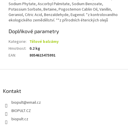
Sodium Phytate, Ascorbyl Palmitate, Sodium Benzoate,
Potassium Sorbate, Betaine, Pogostemon Cablin Oil, Vanillin,
Geraniol, Citric Acid, Benzaldehyde, Eugenol. *z kontrolovaného
ekologického zemědělství. **z přírodních éterických olejů
Doplňkové parametry
Kategorie
:
Tělové balzámy
Hmotnost
:
0.2 kg
EAN
:
8054615475991
Z
á
p
a
Kontakt
t
biopult
@
email.cz
í
BIOPULT.CZ
biopult.cz