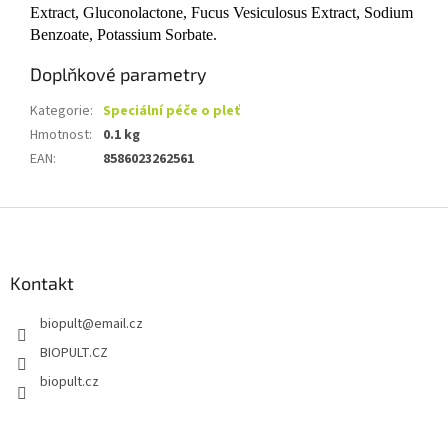
Extract, Gluconolactone, Fucus Vesiculosus Extract, Sodium
Benzoate, Potassium Sorbate.
Doplňkové parametry
Kategorie
:
Speciální péče o pleť
Hmotnost
:
0.1 kg
EAN
:
8586023262561
Z
á
p
a
Kontakt
t
biopult
@
email.cz
í
BIOPULT.CZ
biopult.cz