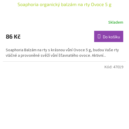
Soaphoria organický balzám na rty Ovoce 5 g
Skladem
Průměrné
hodnocení
produktu
86 Kč
Do košíku
je
5,0
Soaphoria Balzám na rty s krásnou vůní Ovoce 5 g, budou Vaše rty
z
vláčné a provoněné svěží vůní šťavnatého ovoce. Aktivní...
5
hvězdiček.
Kód:
47019