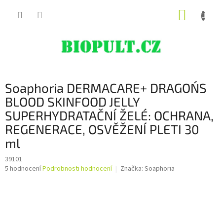
Přejít
NÁKUP
na
obsah
KOŠÍK
Soaphoria DERMACARE+ DRAGON´S
BLOOD SKINFOOD JELLY
SUPERHYDRATAČNÍ ŽELÉ: OCHRANA,
REGENERACE, OSVĚŽENÍ PLETI 30
ml
39101
Průměrné
5 hodnocení
Podrobnosti hodnocení
Značka:
Soaphoria
hodnocení
produktu
je
4,6
z