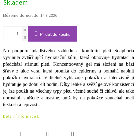
Skladem
cena:
Můžeme doručit do:
14.8.2026
Přidat do košíku
Na podporu mladistvého vzhledu a komfortu pleti Soaphoria
vyvinula zvláčňující hydratační kúru, která obnovuje hydrataci a
předchází stárnutí pleti. Koncentrovaný gel má složení na bázi
šťávy z aloe vera, která proniká do epidermy a pomáhá naplnit
pokožku hydratací. Viditelně vyhlazuje pokožku a intenzivně ji
hydratuje po dobu 48 hodin. Díky lehké a svěží gelové konzistenci
jej lze použít na všechny typy pleti včetně suché či citlivé, ale také
normální, smíšené a mastné, aniž by na pokožce zanechal pocit
těžkosti a lepivosti.
Detailní informace