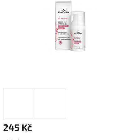
5
hvězdiček.
245 Kč
Měrná