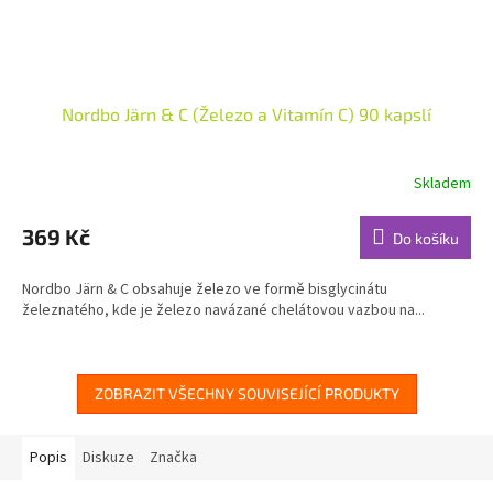
Nordbo Järn & C (Železo a Vitamín C) 90 kapslí
Skladem
Průměrné
hodnocení
produktu
369 Kč
Do košíku
je
5,0
Nordbo Järn & C obsahuje železo ve formě bisglycinátu
z
železnatého, kde je železo navázané chelátovou vazbou na...
5
hvězdiček.
ZOBRAZIT VŠECHNY SOUVISEJÍCÍ PRODUKTY
Popis
Diskuze
Značka