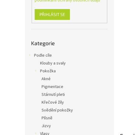
podmínkami ochrany osobních údajů
n
e
l
PŘIHLÁSIT SE
Přeskočit
Kategorie
kategorie
Podle cíle
Klouby a svaly
Pokožka
Akné
Pigmentace
Stárnutí pleti
Křečové žíly
Svědění pokožky
Plísně
Jizvy
Vlasy