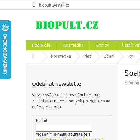
Přejít
biopult@email.cz
na
obsah
Podle cíle
Kosmetika
Domov
Ústní hyg
Domů
Kosmetika
Pleť
Líčení
Rty
P
Soap
o
s
Průměr
4 hodno
Odebírat newsletter
t
hodnoce
r
produkt
Vložte svůj e-mail a my vám budeme
a
je
zasílat informace o nových produktech na
5,0
n
našem e-shopu.
z
n
5
í
E-mail
hvězdič
p
a
Vložením e-mailu souhlasíte s