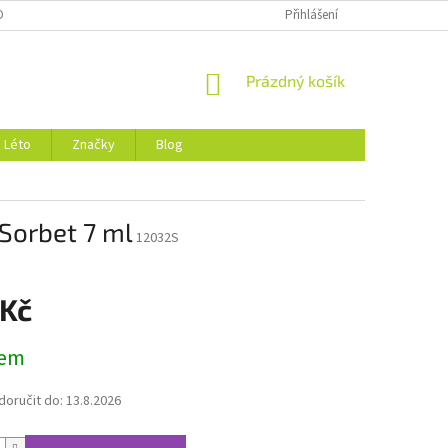
DMÍNKY OCHRANY OSOBNÍCH ÚDAJŮ
O NÁS
Přihlášení
NÁKUPNÍ
Prázdný košík
KOŠÍK
Léto
Značky
Blog
 Sorbet 7 ml
12032S
 Kč
dem
oručit do:
13.8.2026