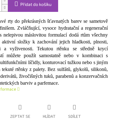
Přidat do košíku
své rty do překrásných šťavnatých barev se sametově
finišem. Zvláčňující, vysoce hydratační a regenerační
s nelepivou máslovitou formulací dodá rtům všechny
 aktivní složky k zachování jejich hladkosti, plnosti,
ti a vyživenosti. Tekutou rtěnku se středně krycí
stí můžete použít samostatně nebo v kombinaci s
ultifunkčními líčidly, konturovací tužkou nebo s jiným
tekuté rtěnky z palety. Bez sulfátů, glykolů, silikonů,
derivátů, živočišných tuků, parabenů a konzervačních
yntetických barviv a parfemace.
informace
ZEPTAT SE
HLÍDAT
SDÍLET