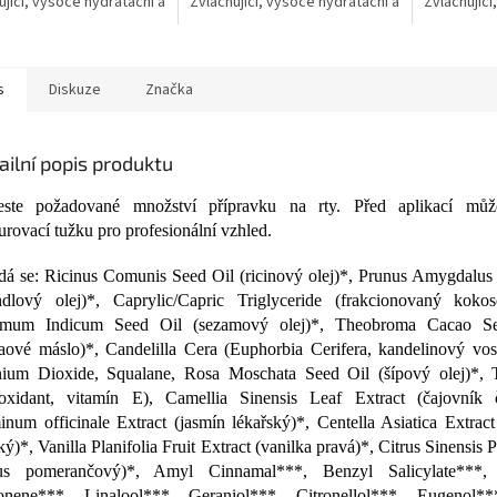
ující, vysoce hydratační a
Zvláčňující, vysoce hydratační a
Zvláčňující
rační...
regenerační...
regenerační
s
Diskuze
Značka
ailní popis produktu
ste požadované množství přípravku na rty. Před aplikací můž
urovací tužku pro profesionální vzhled.
dá se: Ricinus Comunis Seed Oil (ricinový olej)*, Prunus Amygdalus
dlový olej)*, Caprylic/Capric Triglyceride (frakcionovaný kokos
amum Indicum Seed Oil (sezamový olej)*, Theobroma Cacao Se
aové máslo)*, Candelilla Cera (Euphorbia Cerifera, kandelinový vos
nium Dioxide, Squalane, Rosa Moschata Seed Oil (šípový olej)*, 
ioxidant, vitamín E), Camellia Sinensis Leaf Extract (čajovník 
inum officinale Extract (jasmín lékařský)*, Centella Asiatica Extrac
ský)*, Vanilla Planifolia Fruit Extract (vanilka pravá)*, Citrus Sinensis 
rus pomerančový)*, Amyl Cinnamal***, Benzyl Salicylate***, 
nene***, Linalool***, Geraniol***, Citronellol***, Eugenol*