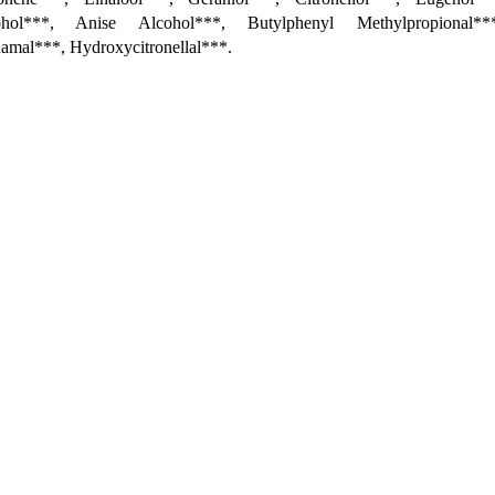
ohol***, Anise Alcohol***, Butylphenyl Methylpropional*
amal***, Hydroxycitronellal***.