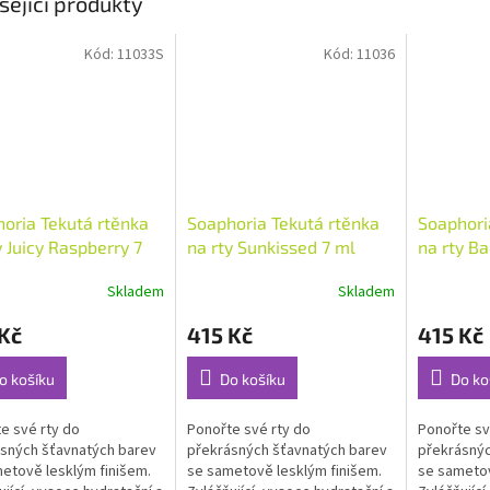
sející produkty
Kód:
11033S
Kód:
11036
oria Tekutá rtěnka
Soaphoria Tekutá rtěnka
Soaphori
y Juicy Raspberry 7
na rty Sunkissed 7 ml
na rty Ba
Skladem
Skladem
rné
Průměrné
Průměrné
cení
hodnocení
hodnocení
Kč
415 Kč
415 Kč
ktu
produktu
produktu
je
je
4,7
5,0
o košíku
Do košíku
Do ko
z
z
5
5
e své rty do
Ponořte své rty do
Ponořte sv
ček.
hvězdiček.
hvězdiček.
sných šťavnatých barev
překrásných šťavnatých barev
překrásnýc
etově lesklým finišem.
se sametově lesklým finišem.
se sametov