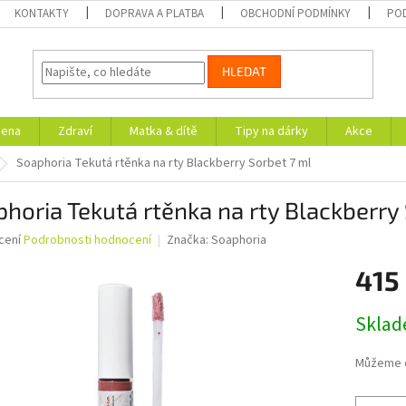
KONTAKTY
DOPRAVA A PLATBA
OBCHODNÍ PODMÍNKY
PO
HLEDAT
iena
Zdraví
Matka & dítě
Tipy na dárky
Akce
Soaphoria Tekutá rtěnka na rty Blackberry Sorbet 7 ml
horia Tekutá rtěnka na rty Blackberry
né
cení
Podrobnosti hodnocení
Značka:
Soaphoria
ní
415
u
Měrná
Skla
cena:
ek.
Můžeme d