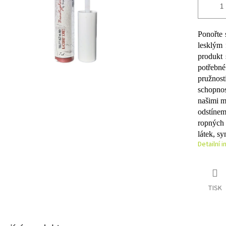
Ponořte 
lesklým 
produkt 
potřebné
pružnos
schopno
našimi m
odstínem 
ropných 
látek, s
Detailní 
TISK