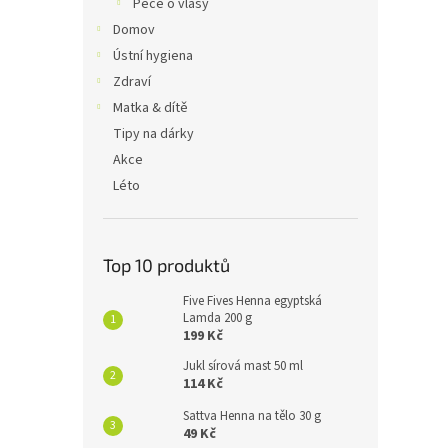
Péče o vlasy
Domov
Ústní hygiena
Zdraví
Matka & dítě
Tipy na dárky
Akce
Léto
Top 10 produktů
Five Fives Henna egyptská
Lamda 200 g
199 Kč
Jukl sírová mast 50 ml
114 Kč
Sattva Henna na tělo 30 g
49 Kč