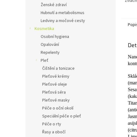
Zvláčň
Ženské zdraví
regene
Hubnutí a metabolismus
Ledviny a močové cesty
Popi
Kosmetika
Osobní hygiena
Det
Opalování
Repelenty
Nane
Pleť
kont
Čištění a tonizace
Sklá
Pleťové krémy
(man
Pleťové oleje
Ses
Pleťová séra
(kak
Pleťové masky
Tita
Péče o oční okolí
(ant
Speciální péče o pleť
Jasm
asij
Péče o rty
(cit
Řasy a obočí
Limo