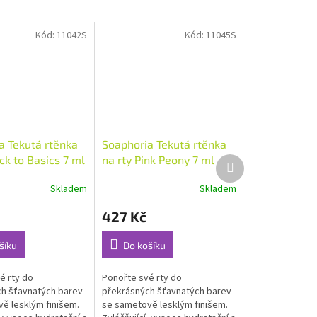
Kód:
11042S
Kód:
11045S
a Tekutá rtěnka
Soaphoria Tekutá rtěnka
ck to Basics 7 ml
na rty Pink Peony 7 ml
Další
produkt
Skladem
Skladem
Průměrné
hodnocení
427 Kč
produktu
je
5,0
šíku
Do košíku
z
5
é rty do
Ponořte své rty do
hvězdiček.
h šťavnatých barev
překrásných šťavnatých barev
ě lesklým finišem.
se sametově lesklým finišem.