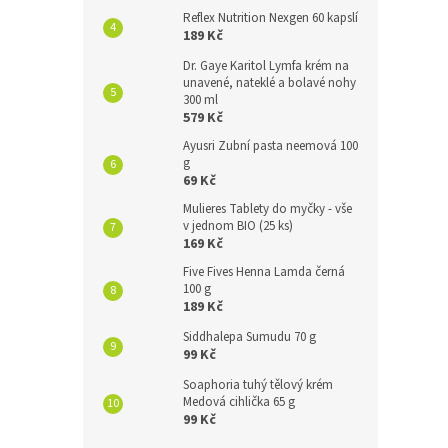
Reflex Nutrition Nexgen 60 kapslí
189 Kč
Dr. Gaye Karitol Lymfa krém na
unavené, nateklé a bolavé nohy
300 ml
579 Kč
Ayusri Zubní pasta neemová 100
g
69 Kč
Mulieres Tablety do myčky - vše
v jednom BIO (25 ks)
169 Kč
Five Fives Henna Lamda černá
100 g
189 Kč
Siddhalepa Sumudu 70 g
99 Kč
Soaphoria tuhý tělový krém
Medová cihlička 65 g
99 Kč