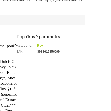
, vysoce hydratační a
Zvláčňující, vysoce hydratační a
...
regenerační...
Doplňkové parametry
Kategorie
:
Rty
ete použít
EAN
:
8586017856295
 Dulcis Oil
ový olej),
ed Butter
k)*, Mica,
Tocopherol
čínský) *,
t (pupečník
Peel Extract
Citral***,
**, Benzyl