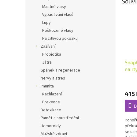
Souvi
Mastné vlasy
Vypadávání vlasů
Lupy
Poškozené vlasy
Na citlivou pokožku
Zažívání
Probiotika
Soaph
Játra
na rt
Spánek a regenerace
ml
Nervy a stres
Průmě
Imunita
hodno
415 
produ
Nachlazení
je
Prevence
5,0
D
Detoxikace
z
5
Paměť a soustředění
Ponořt
hvězdi
překrá
Hemoroidy
se sam
Mužské zdraví