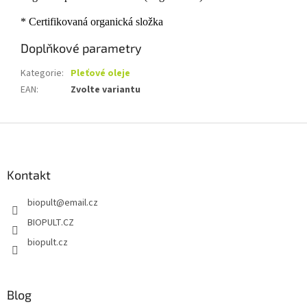
* Certifikovaná organická složka
Doplňkové parametry
Kategorie
:
Pleťové oleje
EAN
:
Zvolte variantu
Z
á
p
a
Kontakt
t
biopult
@
email.cz
í
BIOPULT.CZ
biopult.cz
Blog