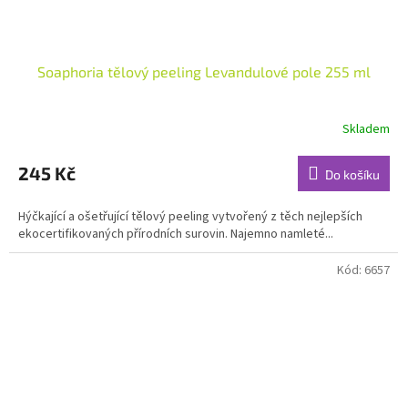
Soaphoria tělový peeling Levandulové pole 255 ml
Skladem
Průměrné
hodnocení
produktu
245 Kč
Do košíku
je
5,0
Hýčkající a ošetřující tělový peeling vytvořený z těch nejlepších
z
ekocertifikovaných přírodních surovin. Najemno namleté...
5
hvězdiček.
Kód:
6657