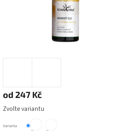
od
247 Kč
Měrná
Zvolte variantu
cena:
Varianta