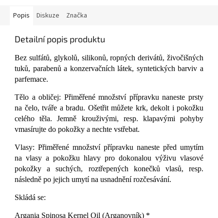
Popis
Diskuze
Značka
Detailní popis produktu
Bez sulfátů, glykolů, silikonů, ropných derivátů, živočišných
tuků, parabenů a konzervačních látek, syntetických barviv a
parfemace.
Tělo a obličej: Přiměřené množství přípravku naneste prsty
na čelo, tváře a bradu. Ošetřit můžete krk, dekolt i pokožku
celého těla. Jemně krouživými, resp. klapavými pohyby
vmasírujte do pokožky a nechte vstřebat
.
Vlasy: Přiměřené množství přípravku naneste před umytím
na vlasy a pokožku hlavy pro dokonalou výživu vlasové
pokožky a suchých, roztřepených konečků vlasů, resp.
následně po jejich umytí na usnadnění rozčesávání.
Skládá se:
Argania Spinosa Kernel Oil (Arganovník) *