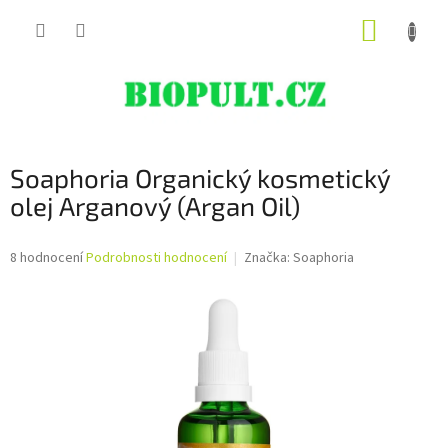
Přejít
NÁKUP
na
obsah
KOŠÍK
Soaphoria Organický kosmetický
olej Arganový (Argan Oil)
Průměrné
8 hodnocení
Podrobnosti hodnocení
Značka:
Soaphoria
hodnocení
produktu
je
4,8
z
5
hvězdiček.