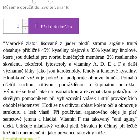
Můžeme doručit do:
Zvolte variantu
Přidat do košíku
"Marocké zlato" lisované z jader plodů stromu argánie trnitá
obsahuje přibližně 45% kyseliny olejové a 35% kyseliny linolové,
které jsou důležité pro tvorbu buněčných membrán, 2% rostlinného
skvalenu, tokoferol, fytosteroly a vitamíny A, D, E a F a další
významně látky, jako jsou karotenoidy, fenoly a fenolové kyseliny.
Hloubkově vyživuje pokožku, podporuje obnovu buněk. Pomáhá
ošetřit suchou, citlivou, podrážděnou a šupinatou pokožku.
Výborně se hodí také na psoriatickou a ekzematickou pokožku. Je
skvělým pomocníkem při vyhlazování vrásek i strií provázejících
období těhotenství. Hodí se na citlivou oblast kolem očí a obnovuje
strukturu a lesk vlasů. Při používání arganového oleje je pleť
sametově jemná a hladká. Vitamín F má takzvaný "anti aging"
efekt. Udržuje mladistvý vzhled pleti. Skvalen je účinný při léčbě
kožních onemocnění i jako prevence rakoviny kůže.
Detailní informace