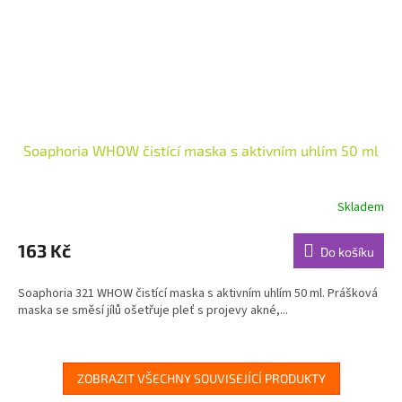
Soaphoria WHOW čistící maska s aktivním uhlím 50 ml
Skladem
Průměrné
hodnocení
produktu
163 Kč
Do košíku
je
4,8
Soaphoria 321 WHOW čistící maska s aktivním uhlím 50 ml. Prášková
z
maska se směsí jílů ošetřuje pleť s projevy akné,...
5
hvězdiček.
ZOBRAZIT VŠECHNY SOUVISEJÍCÍ PRODUKTY