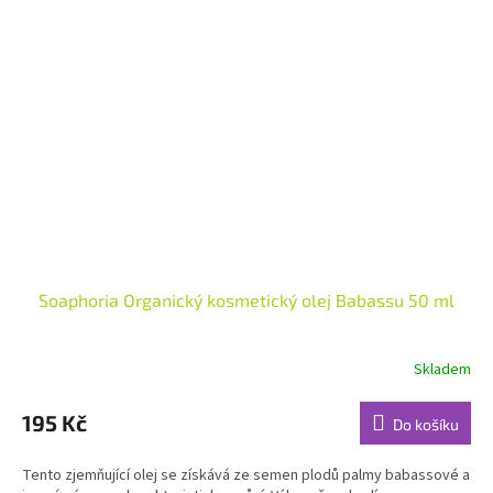
Soaphoria Organický kosmetický olej Babassu 50 ml
Skladem
Průměrné
hodnocení
produktu
195 Kč
Do košíku
je
4,4
Tento zjemňující olej se získává ze semen plodů palmy babassové a
z