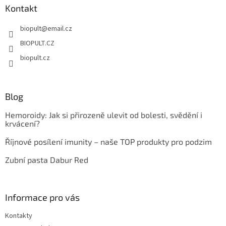
a
Kontakt
t
biopult
@
email.cz
í
BIOPULT.CZ
biopult.cz
Blog
Hemoroidy: Jak si přirozeně ulevit od bolesti, svědění i
krvácení?
Říjnové posílení imunity – naše TOP produkty pro podzim
Zubní pasta Dabur Red
Informace pro vás
Kontakty