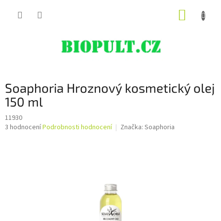
Přejít
NÁKUP
na
obsah
KOŠÍK
Soaphoria Hroznový kosmetický olej
150 ml
11930
Průměrné
3 hodnocení
Podrobnosti hodnocení
Značka:
Soaphoria
hodnocení
produktu
je
5,0
z
5
hvězdiček.