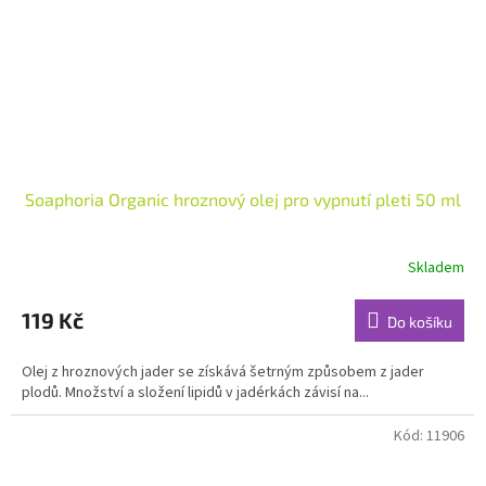
Soaphoria Organic hroznový olej pro vypnutí pleti 50 ml
Skladem
Průměrné
hodnocení
produktu
119 Kč
Do košíku
je
4,9
Olej z hroznových jader se získává šetrným způsobem z jader
z
plodů. Množství a složení lipidů v jadérkách závisí na...
5
hvězdiček.
Kód:
11906