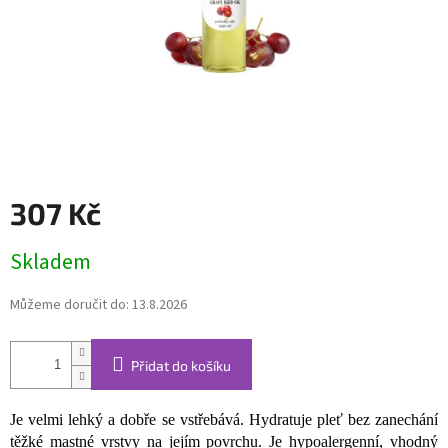
307 Kč
Měrná
Skladem
cena:
Můžeme doručit do:
13.8.2026
Přidat do košíku
Je velmi lehký a dobře se vstřebává. Hydratuje pleť bez zanechání
těžké mastné vrstvy na jejím povrchu. Je hypoalergenní, vhodný