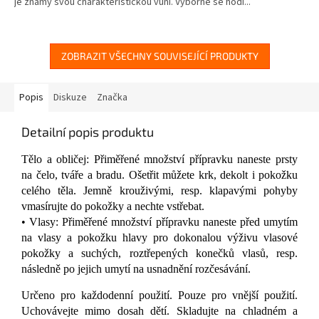
je známý svou charakteristickou vůní. Výborně se hodí...
5
hvězdiček.
ZOBRAZIT VŠECHNY SOUVISEJÍCÍ PRODUKTY
Popis
Diskuze
Značka
Detailní popis produktu
Tělo a obličej: Přiměřené množství přípravku naneste prsty
na čelo, tváře a bradu. Ošetřit můžete krk, dekolt i pokožku
celého těla. Jemně krouživými, resp. klapavými pohyby
vmasírujte do pokožky a nechte vstřebat.
• Vlasy: Přiměřené množství přípravku naneste před umytím
na vlasy a pokožku hlavy pro dokonalou výživu vlasové
pokožky a suchých, roztřepených konečků vlasů, resp.
následně po jejich umytí na usnadnění rozčesávání.
Určeno pro každodenní použití. Pouze pro vnější použití.
Uchovávejte mimo dosah dětí. Skladujte na chladném a