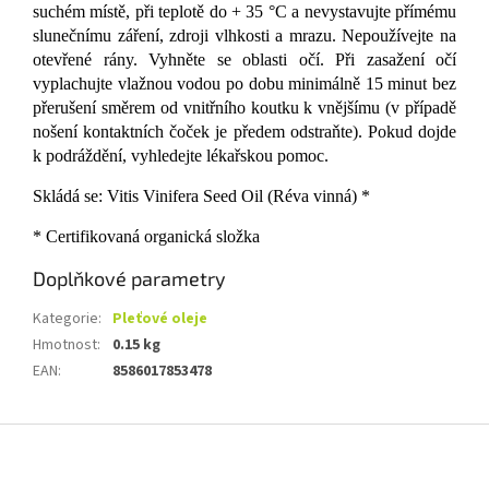
suchém místě, při teplotě do + 35 °C a nevystavujte přímému
slunečnímu záření, zdroji vlhkosti a mrazu. Nepoužívejte na
otevřené rány. Vyhněte se oblasti očí. Při zasažení očí
vyplachujte vlažnou vodou po dobu minimálně 15 minut bez
přerušení směrem od vnitřního koutku k vnějšímu (v případě
nošení kontaktních čoček je předem odstraňte). Pokud dojde
k podráždění, vyhledejte lékařskou pomoc.
Skládá se: Vitis Vinifera Seed Oil (Réva vinná) *
* Certifikovaná organická složka
Doplňkové parametry
Kategorie
:
Pleťové oleje
Hmotnost
:
0.15 kg
EAN
:
8586017853478
Z
á
p