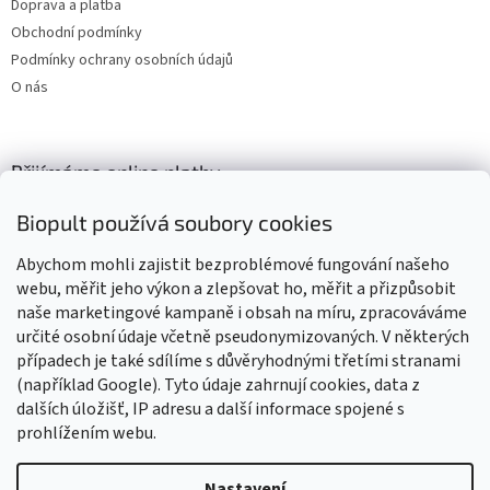
Doprava a platba
Obchodní podmínky
Podmínky ochrany osobních údajů
O nás
Přijímáme online platby
Biopult používá soubory cookies
Abychom mohli zajistit bezproblémové fungování našeho
webu, měřit jeho výkon a zlepšovat ho, měřit a přizpůsobit
naše marketingové kampaně i obsah na míru, zpracováváme
Výrobky označené BIO jsou certifikované kontrolní organizací CZ-
BIO-003
určité osobní údaje včetně pseudonymizovaných. V některých
případech je také sdílíme s důvěryhodnými třetími stranami
(například Google). Tyto údaje zahrnují cookies, data z
dalších úložišť, IP adresu a další informace spojené s
prohlížením webu.
Vytvořil Shoptet
Nastavení