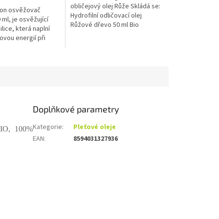
hvězdiček.
obličejový olej Růže Skládá se:
ron osvěžovač
Hydrofilní odličovací olej
ml, je osvěžující
Růžové dřevo 50 ml Bio
ilice, která naplní
květinová...
ovou energií při
Doplňkové parametry
Kategorie
:
Pleťové oleje
BIO, 100%
EAN
:
8594031327936