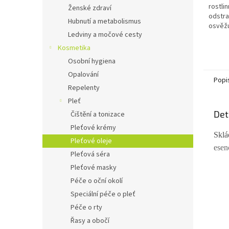
hvězdi
rostli
Ženské zdraví
odstra
Hubnutí a metabolismus
osvěžu
Ledviny a močové cesty
smysly.
Kosmetika
Osobní hygiena
Opalování
Popi
Repelenty
Pleť
Det
Čištění a tonizace
Pleťové krémy
Skl
Pleťové oleje
esen
Pleťová séra
Pleťové masky
Péče o oční okolí
Speciální péče o pleť
Péče o rty
Řasy a obočí