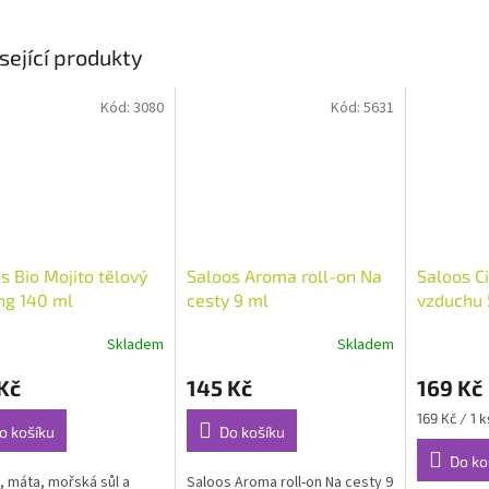
sející produkty
Kód:
3080
Kód:
5631
s Bio Mojito tělový
Saloos Aroma roll-on Na
Saloos C
ng 140 ml
cesty 9 ml
vzduchu 
Skladem
Skladem
rné
Průměrné
Průměrné
cení
hodnocení
hodnocení
Kč
145 Kč
169 Kč
ktu
produktu
produktu
je
je
Měrná
169 Kč / 1 k
4,8
5,0
o košíku
Do košíku
cena:
z
z
Do ko
5
5
, máta, mořská sůl a
Saloos Aroma roll-on Na cesty 9