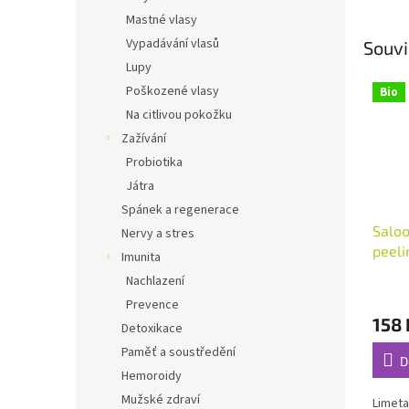
Mastné vlasy
Vypadávání vlasů
Souvi
Lupy
Poškozené vlasy
Bio
Na citlivou pokožku
Zažívání
Probiotika
Játra
Spánek a regenerace
Saloo
Nervy a stres
peeli
Imunita
Nachlazení
Průmě
Prevence
hodno
158 
produ
Detoxikace
je
Paměť a soustředění
4,9
D
Hemoroidy
z
5
Mužské zdraví
Limeta