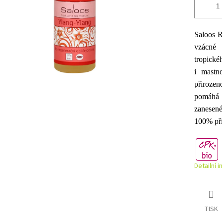
Saloos R
vzácné 
tropické
i mastn
přirozen
pomáhá z
zanesené
100% pří
Detailní 
TISK