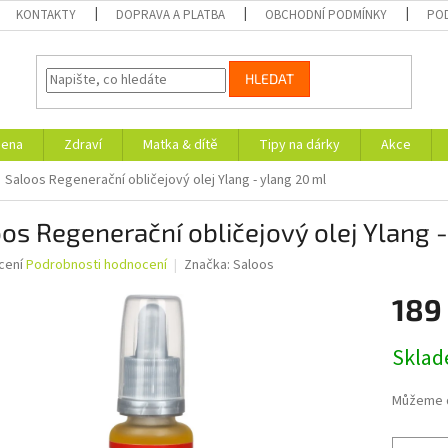
KONTAKTY
DOPRAVA A PLATBA
OBCHODNÍ PODMÍNKY
PO
HLEDAT
iena
Zdraví
Matka & dítě
Tipy na dárky
Akce
Saloos Regenerační obličejový olej Ylang - ylang 20 ml
os Regenerační obličejový olej Ylang 
né
cení
Podrobnosti hodnocení
Značka:
Saloos
ní
189
u
Měrná
Skla
cena:
ek.
Můžeme d