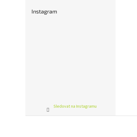
Instagram
Sledovat na Instagramu
Z
á
p