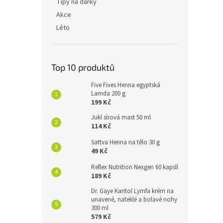
Tipy na dárky
Akce
Léto
Top 10 produktů
Five Fives Henna egyptská
Lamda 200 g
199 Kč
Jukl sírová mast 50 ml
114 Kč
Sattva Henna na tělo 30 g
49 Kč
Reflex Nutrition Nexgen 60 kapslí
189 Kč
Dr. Gaye Karitol Lymfa krém na
unavené, nateklé a bolavé nohy
300 ml
579 Kč