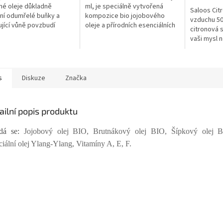
ček.
hvězdiček.
hvězdiček.
nné oleje důkladně
ml, je speciálně vytvořená
Saloos Cit
ní odumřelé buňky a
kompozice bio jojobového
vzduchu 50 
jící vůně povzbudí
oleje a přírodních esenciálních
citronová s
...
olejů...
vaši mysl n
duševní...
s
Diskuze
Značka
ailní popis produktu
ádá se:
Jojobový olej BIO, Brutnákový olej BIO, Šípkový olej 
ciální olej Ylang-Ylang, Vitamíny A, E, F.