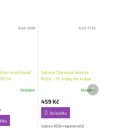
Kód:
5694
Kód:
5736
itron osvěžovač
Saloos Dárková kazeta
50 ml
Růže - tři kroky ke kráse
Další
Skladem
Skladem
Průměrné
produkt
hodnocení
459 Kč
produktu
je
s
5,0
Do košíku
z
šíku
5
Saloos Růže regenerační