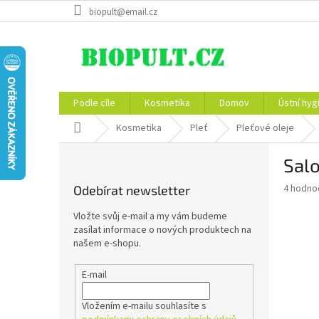
Přejít
biopult@email.cz
na
obsah
Podle cíle
Kosmetika
Domov
Ústní hyg
Domů
Kosmetika
Pleť
Pleťové oleje
P
Salo
o
s
Průměr
4 hodno
Odebírat newsletter
t
hodnoce
r
produkt
Vložte svůj e-mail a my vám budeme
a
je
zasílat informace o nových produktech na
5,0
n
našem e-shopu.
z
n
5
í
E-mail
hvězdič
p
a
Vložením e-mailu souhlasíte s