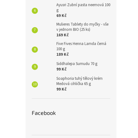
Ayusri Zubní pasta neemová 100
g
69 Kč
Mulieres Tablety do myčky - vše
v jednom BIO (25 ks)
169 Kč
Five Fives Henna Lamda černá
100 g
189 Kč
Siddhalepa Sumudu 70 g
99 Kč
Soaphoria tuhý tělový krém
Medová cihlička 65 g
99 Kč
Facebook