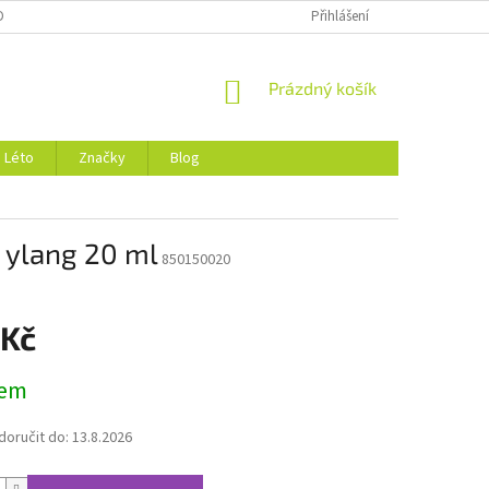
DMÍNKY OCHRANY OSOBNÍCH ÚDAJŮ
O NÁS
Přihlášení
NÁKUPNÍ
Prázdný košík
KOŠÍK
Léto
Značky
Blog
- ylang 20 ml
850150020
 Kč
dem
oručit do:
13.8.2026