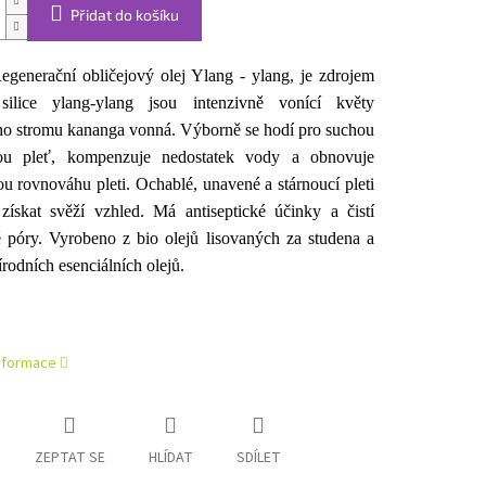
Přidat do košíku
egenerační obličejový olej Ylang - ylang, je z
drojem
silice ylang-ylang jsou intenzivně vonící květy
ho stromu kananga vonná. Výborně se hodí pro suchou
ou pleť, kompenzuje nedostatek vody a obnovuje
ou rovnováhu pleti. Ochablé, unavené a stárnoucí pleti
ískat svěží vzhled. Má antiseptické účinky a čistí
 póry. Vyrobeno z bio olejů lisovaných za studena a
rodních esenciálních olejů.
informace
ZEPTAT SE
HLÍDAT
SDÍLET