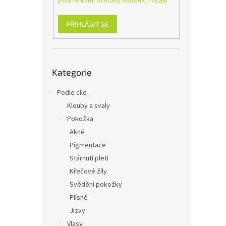
podmínkami ochrany osobních údajů
n
e
l
PŘIHLÁSIT SE
Přeskočit
Kategorie
kategorie
Podle cíle
Klouby a svaly
Pokožka
Akné
Pigmentace
Stárnutí pleti
Křečové žíly
Svědění pokožky
Plísně
Jizvy
Vlasy