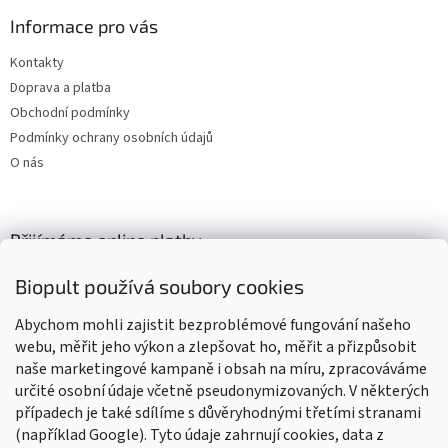
Informace pro vás
Kontakty
Doprava a platba
Obchodní podmínky
Podmínky ochrany osobních údajů
O nás
Přijímáme online platby
Biopult používá soubory cookies
Abychom mohli zajistit bezproblémové fungování našeho
webu, měřit jeho výkon a zlepšovat ho, měřit a přizpůsobit
naše marketingové kampaně i obsah na míru, zpracováváme
Výrobky označené BIO jsou certifikované kontrolní organizací CZ-
BIO-003
určité osobní údaje včetně pseudonymizovaných. V některých
případech je také sdílíme s důvěryhodnými třetími stranami
(například Google). Tyto údaje zahrnují cookies, data z