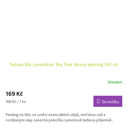
Saloos Bio Levandule Tea Tree tělový peeling 140 ml
Skladem
Průměrné
hodnocení
169 Kč
produktu
je
Měrná
169 Kč / 1 ks
Do košíku
5,0
cena:
z
Peeling na tělo se směsí esenciálních olejů, mořskou solí a
5
rostlinnými oleji zanechá pokožku sametově hebkou příjemně...
hvězdiček.