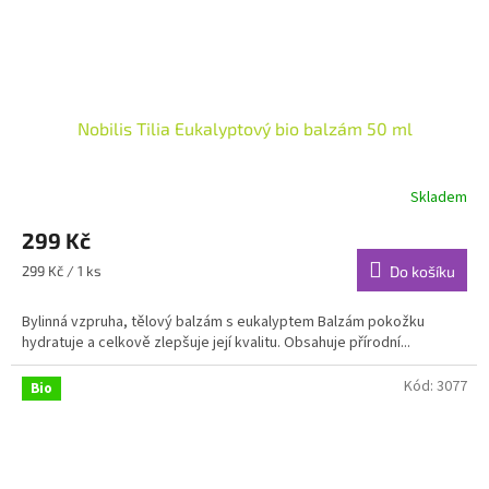
Nobilis Tilia Eukalyptový bio balzám 50 ml
Skladem
Průměrné
hodnocení
299 Kč
produktu
je
Měrná
299 Kč / 1 ks
Do košíku
4,7
cena:
z
Bylinná vzpruha, tělový balzám s eukalyptem Balzám pokožku
5
hydratuje a celkově zlepšuje její kvalitu. Obsahuje přírodní...
hvězdiček.
Kód:
3077
Bio