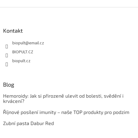
Z
á
p
a
Kontakt
t
biopult
@
email.cz
í
BIOPULT.CZ
biopult.cz
Blog
Hemoroidy: Jak si přirozeně ulevit od bolesti, svědění i
krvácení?
Říjnové posílení imunity – naše TOP produkty pro podzim
Zubní pasta Dabur Red