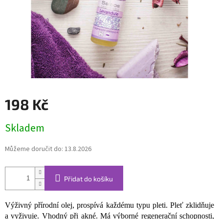
198 Kč
Měrná
Skladem
cena:
Můžeme doručit do:
13.8.2026
Přidat do košíku
Výživný přírodní olej, prospívá každému typu pleti. Pleť zklidňuje
a vyživuje. Vhodný při akné. Má výborné regenerační schopnosti,