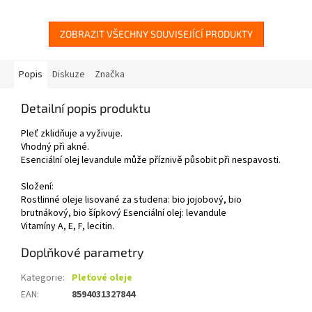
ZOBRAZIT VŠECHNY SOUVISEJÍCÍ PRODUKTY
Popis
Diskuze
Značka
Detailní popis produktu
Pleť zklidňuje a vyživuje.
Vhodný při akné.
Esenciální olej levandule může příznivě působit při nespavosti.
Složení:
Rostlinné oleje lisované za studena: bio jojobový, bio
brutnákový, bio šípkový Esenciální olej: levandule
Vitamíny A, E, F, lecitin.
Doplňkové parametry
Kategorie
:
Pleťové oleje
EAN
:
8594031327844