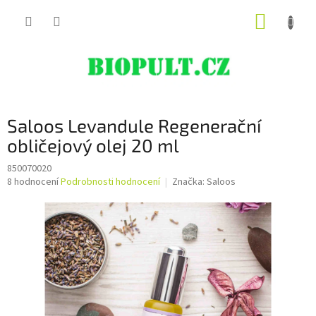
Přejít
NÁKUP
na
obsah
KOŠÍK
Saloos Levandule Regenerační
obličejový olej 20 ml
850070020
Průměrné
8 hodnocení
Podrobnosti hodnocení
Značka:
Saloos
hodnocení
produktu
je
4,9
z
5
hvězdiček.