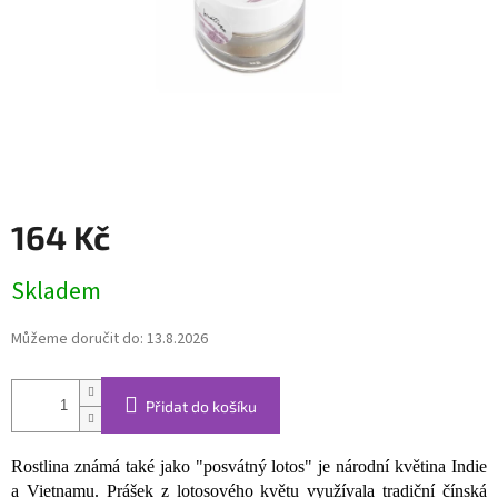
164 Kč
Měrná
Skladem
cena:
Můžeme doručit do:
13.8.2026
Přidat do košíku
Rostlina známá také jako "posvátný lotos" je národní květina Indie
a Vietnamu. Prášek z lotosového květu využívala tradiční čínská