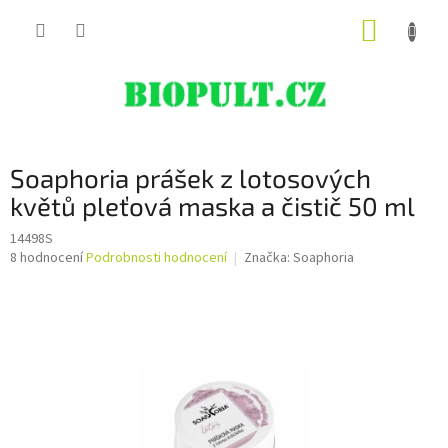
Přejít
NÁKUP
na
obsah
KOŠÍK
Soaphoria prášek z lotosových
květů pleťová maska a čistič 50 ml
14498S
Průměrné
8 hodnocení
Podrobnosti hodnocení
Značka:
Soaphoria
hodnocení
produktu
je
4,6
z
5
hvězdiček.