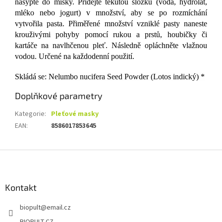
nasypte do misky. Přidejte tekutou složku (voda, hydrolát,
mléko nebo jogurt) v množství, aby se po rozmíchání
vytvořila pasta. Přiměřené množství vzniklé pasty naneste
krouživými pohyby pomocí rukou a prstů, houbičky či
kartáče na navlhčenou pleť. Následně opláchněte vlažnou
vodou. Určené na každodenní použití.
Skládá se: Nelumbo nucifera Seed Powder (Lotos indický) *
Doplňkové parametry
Kategorie
:
Pleťové masky
EAN
:
8586017853645
Z
á
p
a
Kontakt
t
biopult
@
email.cz
í