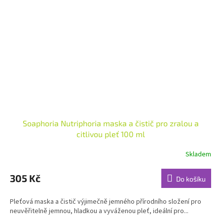
Soaphoria Nutriphoria maska a čistič pro zralou a
citlivou pleť 100 ml
Skladem
Průměrné
hodnocení
produktu
305 Kč
Do košíku
je
5,0
Pleťová maska a čistič výjimečně jemného přírodního složení pro
z
neuvěřitelně jemnou, hladkou a vyváženou pleť, ideální pro...
5