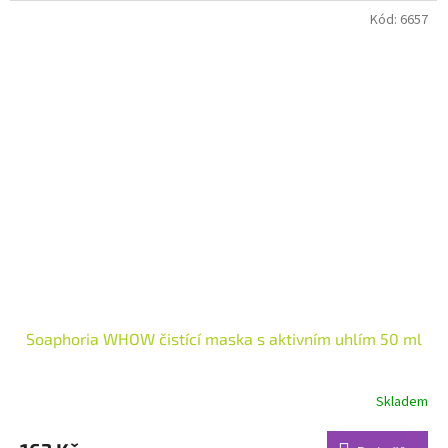
hvězdiček.
Kód:
6657
Soaphoria WHOW čistící maska s aktivním uhlím 50 ml
Skladem
Průměrné
hodnocení
produktu