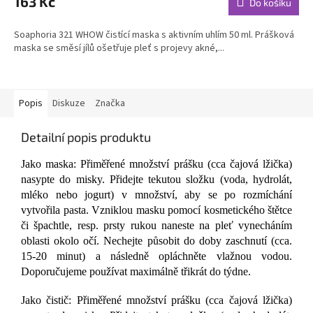
163 Kč
Do košíku
je
4,8
Soaphoria 321 WHOW čistící maska s aktivním uhlím 50 ml. Prášková
z
maska se směsí jílů ošetřuje pleť s projevy akné,...
5
hvězdiček.
Popis
Diskuze
Značka
Detailní popis produktu
Jako maska: Přiměřené množství prášku (cca čajová lžička)
nasypte do misky. Přidejte tekutou složku (voda, hydrolát,
mléko nebo jogurt) v množství, aby se po rozmíchání
vytvořila pasta. Vzniklou masku pomocí kosmetického štětce
či špachtle, resp. prsty rukou naneste na pleť vynecháním
oblasti okolo očí. Nechejte působit do doby zaschnutí (cca.
15-20 minut) a následně opláchněte vlažnou vodou.
Doporučujeme používat maximálně třikrát do týdne.
Jako čistič: Přiměřené množství prášku (cca čajová lžička)