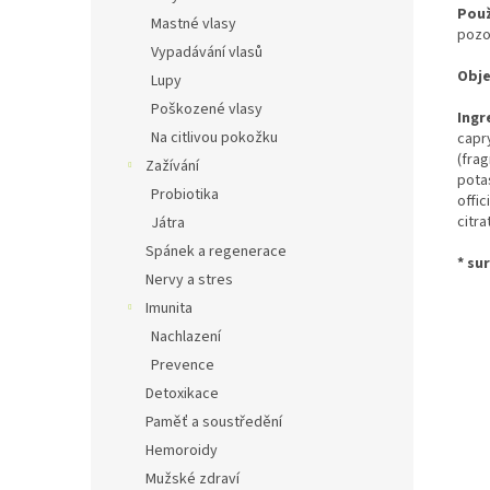
Použ
Mastné vlasy
pozo
Vypadávání vlasů
Obj
Lupy
Poškozené vlasy
Ingr
Na citlivou pokožku
capr
(fra
Zažívání
pota
Probiotika
offi
citra
Játra
Spánek a regenerace
* su
Nervy a stres
Imunita
Nachlazení
Prevence
Detoxikace
Paměť a soustředění
Hemoroidy
Mužské zdraví