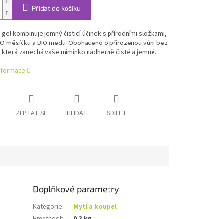
Přidat do košíku
gel kombinuje jemný čisticí účinek s přírodními složkami,
IO měsíčku a BIO medu. Obohaceno o přirozenou vůni bez
 která zanechá vaše miminko nádherně čisté a jemné.
informace
ZEPTAT SE
HLÍDAT
SDÍLET
Doplňkové parametry
Kategorie
:
Mytí a koupel
Hmotnost
:
0.3 kg