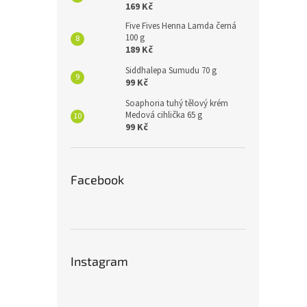
169 Kč
Five Fives Henna Lamda černá
100 g
189 Kč
Siddhalepa Sumudu 70 g
99 Kč
Soaphoria tuhý tělový krém
Medová cihlička 65 g
99 Kč
Facebook
Instagram