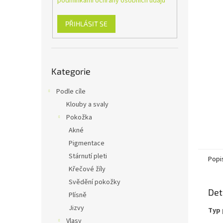
podmínkami ochrany osobních údajů
n
e
l
PŘIHLÁSIT SE
Přeskočit
Kategorie
kategorie
Podle cíle
Klouby a svaly
Pokožka
Akné
Pigmentace
Stárnutí pleti
Popi
Křečové žíly
Svědění pokožky
Det
Plísně
Jizvy
Typ 
Vlasy