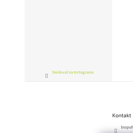
Sledovat na Instagramu
Z
á
p
a
t
Kontakt
í
biopul