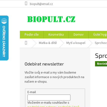
Přejít
biopult@email.cz
na
obsah
Podle cíle
Kosmetika
Domov
Ústní hyg
Domů
Matka & dítě
Mytí a koupel
Sprchový
P
Sprc
o
s
Odebírat newsletter
Novin
t
r
Vložte svůj e-mail a my vám budeme
a
zasílat informace o nových produktech na
n
našem e-shopu.
n
í
E-mail
p
a
Vložením e-mailu souhlasíte s