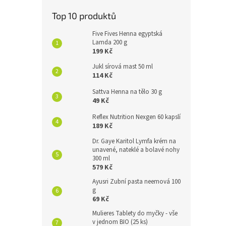
Top 10 produktů
Five Fives Henna egyptská
Lamda 200 g
199 Kč
Jukl sírová mast 50 ml
114 Kč
Sattva Henna na tělo 30 g
49 Kč
Reflex Nutrition Nexgen 60 kapslí
189 Kč
Dr. Gaye Karitol Lymfa krém na
unavené, nateklé a bolavé nohy
300 ml
579 Kč
Ayusri Zubní pasta neemová 100
g
69 Kč
Mulieres Tablety do myčky - vše
v jednom BIO (25 ks)