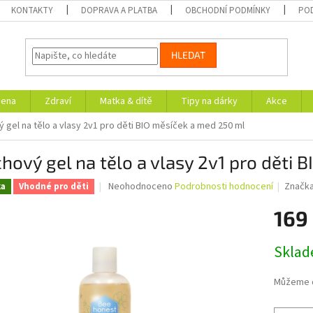
KONTAKTY
DOPRAVA A PLATBA
OBCHODNÍ PODMÍNKY
PO
HLEDAT
iena
Zdraví
Matka & dítě
Tipy na dárky
Akce
 gel na tělo a vlasy 2v1 pro děti BIO měsíček a med 250 ml
hový gel na tělo a vlasy 2v1 pro děti
Průměrné
Neohodnoceno
Podrobnosti hodnocení
Značk
ka
Vhodné pro děti
hodnocení
produktu
169
je
0,0
Měrná
Skla
z
cena:
5
hvězdiček.
Můžeme d