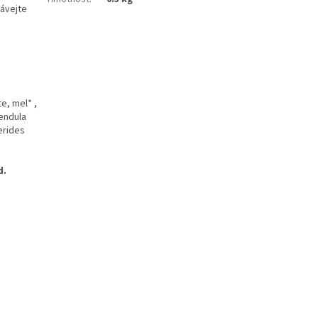
dávejte
e, mel* ,
lendula
erides
d.