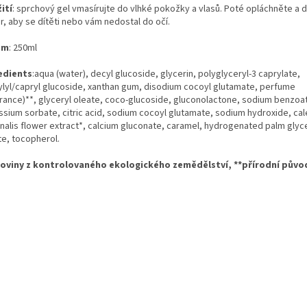
ití
: sprchový gel vmasírujte do vlhké pokožky a vlasů. Poté opláchněte a 
r, aby se dítěti nebo vám nedostal do očí.
em
: 250ml
edients
:aqua (water), decyl glucoside, glycerin, polyglyceryl-3 caprylate,
ylyl/capryl glucoside, xanthan gum, disodium cocoyl glutamate, perfume
grance)**, glyceryl oleate, coco-glucoside, gluconolactone, sodium benzoat
ssium sorbate, citric acid, sodium cocoyl glutamate, sodium hydroxide, ca
cinalis flower extract*, calcium gluconate, caramel, hydrogenated palm glyc
te, tocopherol.
roviny z kontrolovaného ekologického zemědělství, **přírodní půvo