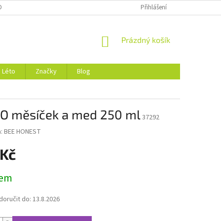
DMÍNKY OCHRANY OSOBNÍCH ÚDAJŮ
O NÁS
Přihlášení
NÁKUPNÍ
Prázdný košík
KOŠÍK
Léto
Značky
Blog
 BIO měsíček a med 250 ml
37292
a:
BEE HONEST
 Kč
dem
oručit do:
13.8.2026