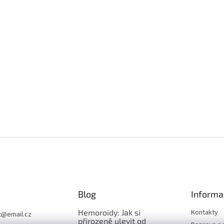
Blog
Informa
Hemoroidy: Jak si
Kontakty
t
@
email.cz
přirozeně ulevit od