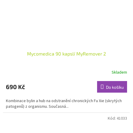
Mycomedica 90 kapslí MyRemover 2
Skladem
Průměrné
hodnocení
produktu
690 Kč
Do košíku
je
4,8
Kombinace bylin a hub na odstranění chronických Fu Xie (skrytých
z
patogenů) z organismu. Současná...
5
hvězdiček.
Kód:
41033