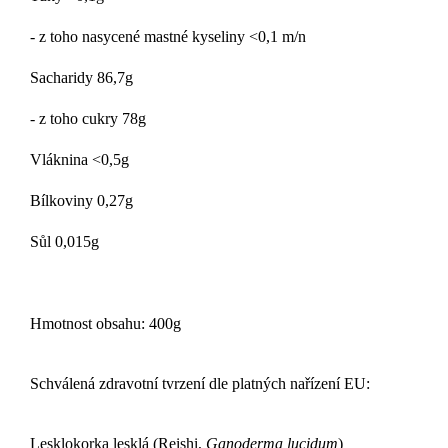
- z toho nasycené mastné kyseliny <0,1 m/n
Sacharidy 86,7g
- z toho cukry 78g
Vláknina <0,5g
Bílkoviny 0,27g
Sůl 0,015g
Hmotnost obsahu: 400g
Schválená zdravotní tvrzení dle platných nařízení EU:
Lesklokorka lesklá (Reishi,
Ganoderma lucidum
)