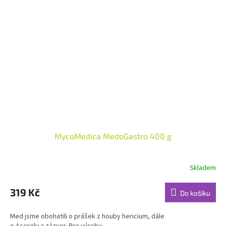
MycoMedica MedoGastro 400 g
Skladem
Průměrné
hodnocení
produktu
319 Kč
Do košíku
je
5,0
Med jsme obohatili o prášek z houby hericium, dále
z