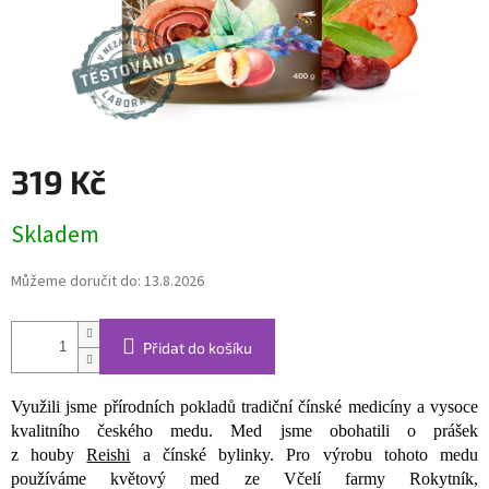
319 Kč
Měrná
Skladem
cena:
Můžeme doručit do:
13.8.2026
Přidat do košíku
Využili jsme přírodních pokladů tradiční čínské medicíny a vysoce
kvalitního českého medu. Med jsme obohatili o prášek
z houby
Reishi
a čínské bylinky. Pro výrobu tohoto medu
používáme květový med ze Včelí farmy Rokytník,