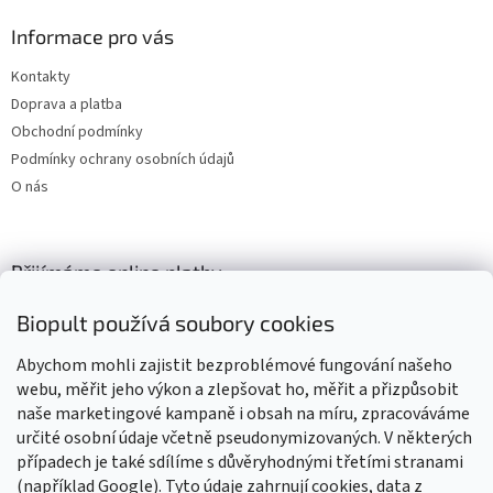
Informace pro vás
Kontakty
Doprava a platba
Obchodní podmínky
Podmínky ochrany osobních údajů
O nás
Přijímáme online platby
Biopult používá soubory cookies
Abychom mohli zajistit bezproblémové fungování našeho
webu, měřit jeho výkon a zlepšovat ho, měřit a přizpůsobit
naše marketingové kampaně i obsah na míru, zpracováváme
Výrobky označené BIO jsou certifikované kontrolní organizací CZ-
BIO-003
určité osobní údaje včetně pseudonymizovaných. V některých
případech je také sdílíme s důvěryhodnými třetími stranami
(například Google). Tyto údaje zahrnují cookies, data z