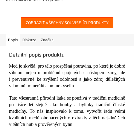
o Acerolu a zázvor. Pro výrobu...
5
hvězdiček.
ZOBRAZIT VŠECHNY SOUVISEJÍCÍ PRODUKTY
Popis
Diskuze
Značka
Detailní popis produktu
Med je skvělá, pro tělo prospěšná potravina, po které je dobré
sáhnout nejen u problémů spojených s nástupem zimy, ale
i preventivně ke zvýšení odolnosti a jako zdroj důležitých
vitamínů, minerálů a aminokyselin.
Tato všestranná přírodní látka se používá v tradiční medicíně
po tisíce let stejně jako houby a bylinky tradiční čínské
medicíny. To nás inspirovalo k tomu, vytvořit řadu velmi
kvalitních medů obohacených o extrakty z těch nejsilnějších
vitálních hub a prověřených bylin.