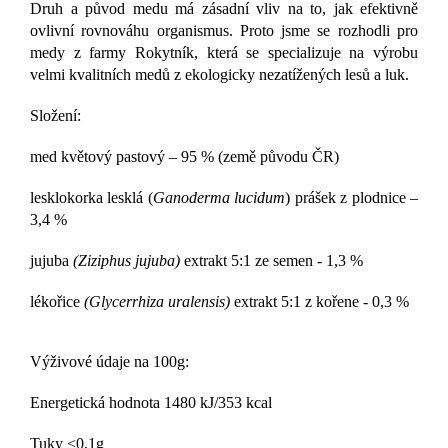
Druh a původ medu má zásadní vliv na to, jak efektivně
ovlivní rovnováhu organismus. Proto jsme se rozhodli pro
medy z farmy Rokytník, která se specializuje na výrobu
velmi kvalitních medů z ekologicky nezatížených lesů a luk.
Složení:
med květový pastový – 95 % (země původu ČR)
lesklokorka lesklá (
Ganoderma lucidum
) prášek z plodnice –
3,4 %
jujuba
(Ziziphus jujuba)
extrakt 5:1 ze semen - 1,3 %
lékořice
(Glycerrhiza uralensis)
extrakt 5:1 z kořene - 0,3 %
Výživové údaje na 100g:
Energetická hodnota 1480 kJ/353 kcal
Tuky <0,1g