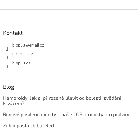
Z
á
p
a
Kontakt
t
biopult
@
email.cz
í
BIOPULT.CZ
biopult.cz
Blog
Hemoroidy: Jak si přirozeně ulevit od bolesti, svědění i
krvácení?
Říjnové posílení imunity – naše TOP produkty pro podzim
Zubní pasta Dabur Red