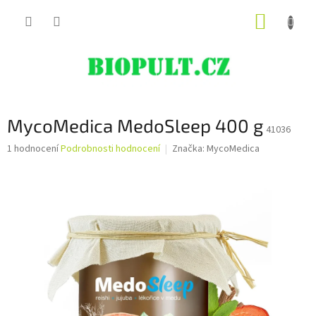
Přejít
NÁKUP
na
obsah
KOŠÍK
MycoMedica MedoSleep 400 g
41036
Průměrné
1 hodnocení
Podrobnosti hodnocení
Značka:
MycoMedica
hodnocení
produktu
je
5,0
z
5
hvězdiček.